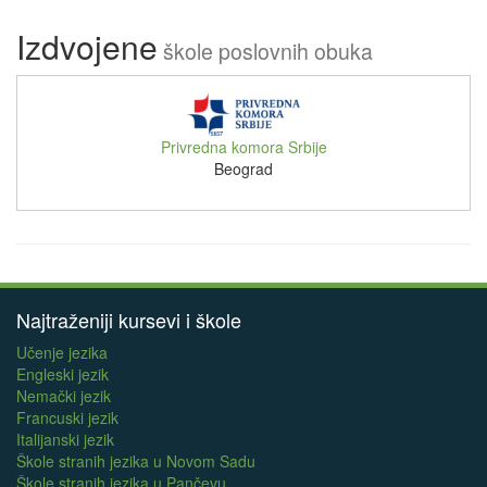
Izdvojene
škole poslovnih obuka
Privredna komora Srbije
Beograd
Najtraženiji kursevi i škole
Učenje jezika
Engleski jezik
Nemački jezik
Francuski jezik
Italijanski jezik
Škole stranih jezika u Novom Sadu
Škole stranih jezika u Pančevu