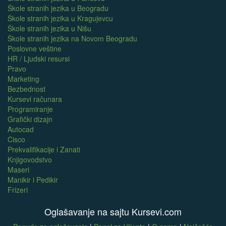
Škole stranih jezika u Beogradu
Škole stranih jezika u Kragujevcu
Škole stranih jezika u Nišu
Škole stranih jezika na Novom Beogradu
Poslovne veštine
HR / Ljudski resursi
Pravo
Marketing
Bezbednost
Kursevi računara
Programiranje
Grafički dizajn
Autocad
Cisco
Prekvalifikacije i Zanati
Knjigovodstvo
Maseri
Manikir i Pedikir
Frizeri
Oglašavanje na sajtu Kursevi.com