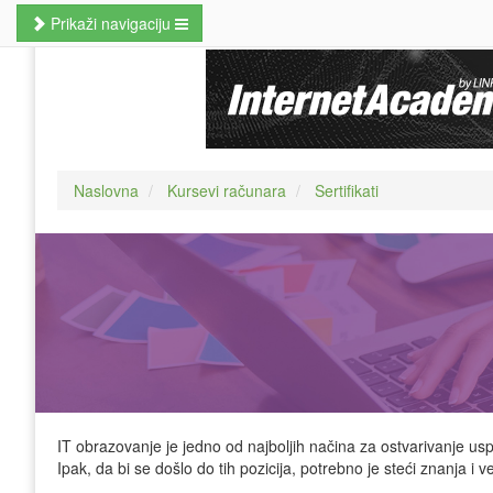
Prikaži navigaciju
Naslovna
Poslovne veštine
Kursevi jezika
Naslovna
Kursevi računara
Sertifikati
Kursevi računara
MBA studije
Prekvalifikacije i zanati
Hobi kursevi
Nauči odmah
Pretraži kurseve
IT obrazovanje je jedno od najboljih načina za ostvarivanje usp
Ipak, da bi se došlo do tih pozicija, potrebno je steći znanja i 