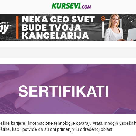
SERTIFIKATI
ešne karijere. Informacione tehnologije otvaraju vrata mnogih uspešnih k
veštine, kao i potvrde da su oni primenjivi u određenoj oblasti.