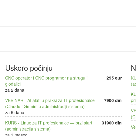
Uskoro počinju
N
CNC operater i CNC programer na strugu i
295 eur
KU
glodalici
(a
za 2 dana
KU
VEBINAR - AI alati u praksi za IT profesionalce
7900 din
pr
(Claude i Gemini u administraciji sistema)
VE
za 5 dana
(C
KURS - Linux za IT profesionalce — brzi start
31900 din
Ve
(administracija sistema)
za 1 mesec