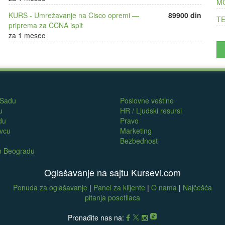
MC
KURS - Umrežavanje na Cisco opremi —
89900 din
TE
priprema za CCNA ispit
za 1 mesec
 Sadu
Poslovne veštine
u
HR / Ljudski resursi
du
Pravo
evcu
Marketing
Bezbednost
om Beogradu
Oglašavanje na sajtu Kursevi.com
Ponuda za oglašavanje
|
Panel za klijente
|
O nama
|
Najčešća
pitanja posetilaca
Pronađite nas na: