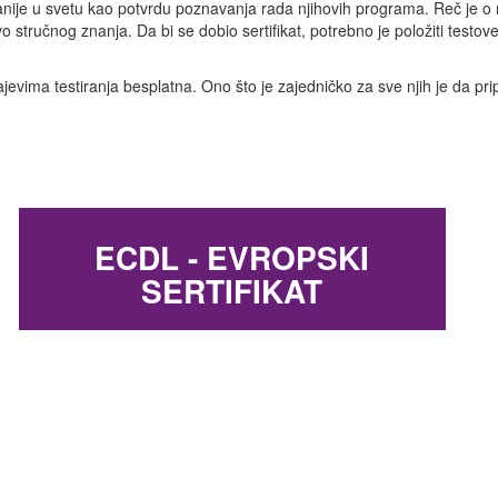
mpanije u svetu kao potvrdu poznavanja rada njihovih programa. Reč je
stručnog znanja. Da bi se dobio sertifikat, potrebno je položiti testove 
vima testiranja besplatna. Ono što je zajedničko za sve njih je da prip
ECDL - EVROPSKI
SERTIFIKAT