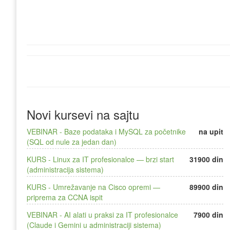
Novi kursevi na sajtu
VEBINAR - Baze podataka i MySQL za početnike
na upit
(SQL od nule za jedan dan)
KURS - Linux za IT profesionalce — brzi start
31900 din
(administracija sistema)
KURS - Umrežavanje na Cisco opremi —
89900 din
priprema za CCNA ispit
VEBINAR - AI alati u praksi za IT profesionalce
7900 din
(Claude i Gemini u administraciji sistema)