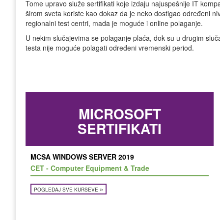
Tome upravo služe sertifikati koje izdaju najuspešnije IT ko
širom sveta koriste kao dokaz da je neko dostigao određeni nivo 
regionalni test centri, mada je moguće i online polaganje.
U nekim slučajevima se polaganje plaća, dok su u drugim slučaje
testa nije moguće polagati određeni vremenski period.
MICROSOFT
SERTIFIKATI
MCSA WINDOWS SERVER 2019
CET - Computer Equipment & Trade
»
POGLEDAJ SVE KURSEVE