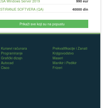
SA Windows Server 2019
990 eur
STIRANJE SOFTVERA (QA)
40000 din
Prikaži sve koji su na popustu
Kursevi računara
Prekvalifikacije i Zanati
Programiranje
Knjigovodstvo
Grafički dizajn
Maseri
Autocad
Manikir i Pedikir
Cisco
Frizeri