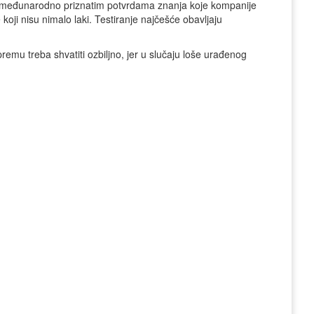
 o međunarodno priznatim potvrdama znanja koje kompanije
koji nisu nimalo laki. Testiranje najčešće obavljaju
remu treba shvatiti ozbiljno, jer u slučaju loše urađenog