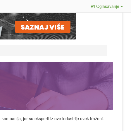
Oglašavanje
ompanija, jer su eksperti iz ove industrije uvek traženi.