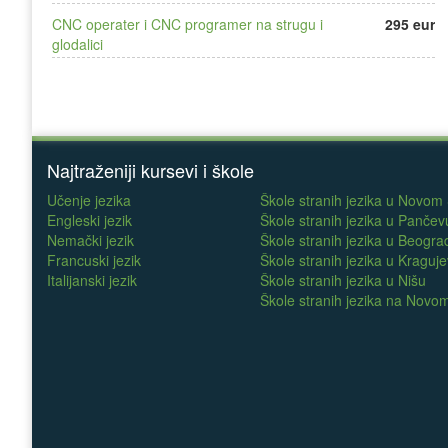
CNC operater i CNC programer na strugu i
295 eur
glodalici
Najtraženiji kursevi i škole
Učenje jezika
Škole stranih jezika u Novom
Engleski jezik
Škole stranih jezika u Pančev
Nemački jezik
Škole stranih jezika u Beogra
Francuski jezik
Škole stranih jezika u Kraguj
Italijanski jezik
Škole stranih jezika u Nišu
Škole stranih jezika na Nov