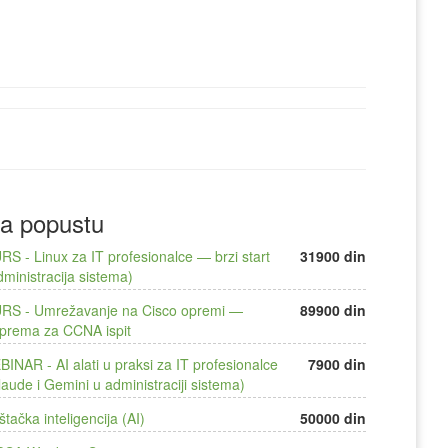
a popustu
RS - Linux za IT profesionalce — brzi start
31900 din
dministracija sistema)
RS - Umrežavanje na Cisco opremi —
89900 din
iprema za CCNA ispit
BINAR - AI alati u praksi za IT profesionalce
7900 din
laude i Gemini u administraciji sistema)
štačka inteligencija (AI)
50000 din