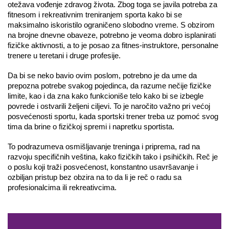
otežava vođenje zdravog života. Zbog toga se javila potreba za 
fitnesom i rekreativnim treniranjem sporta kako bi se 
maksimalno iskoristilo ograničeno slobodno vreme. S obzirom 
na brojne dnevne obaveze, potrebno je veoma dobro isplanirati 
fizičke aktivnosti, a to je posao za fitnes-instruktore, personalne 
trenere u teretani i druge profesije.
Da bi se neko bavio ovim poslom, potrebno je da ume da 
prepozna potrebe svakog pojedinca, da razume nečije fizičke 
limite, kao i da zna kako funkcioniše telo kako bi se izbegle 
povrede i ostvarili željeni ciljevi. To je naročito važno pri većoj 
posvećenosti sportu, kada sportski trener treba uz pomoć svog 
tima da brine o fizičkoj spremi i napretku sportista. 
To podrazumeva osmišljavanje treninga i priprema, rad na 
razvoju specifičnih veština, kako fizičkih tako i psihičkih. Reč je 
o poslu koji traži posvećenost, konstantno usavršavanje i 
ozbiljan pristup bez obzira na to da li je reč o radu sa 
profesionalcima ili rekreativcima. 