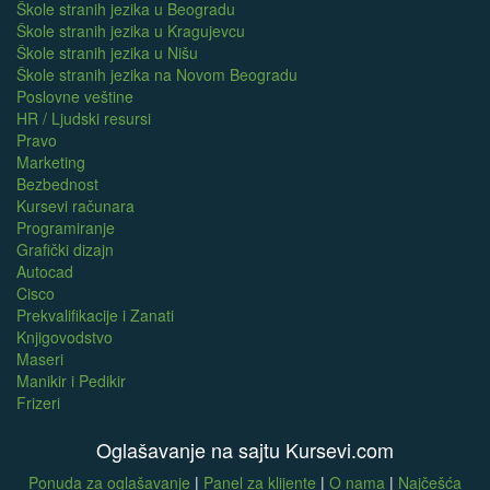
Škole stranih jezika u Beogradu
Škole stranih jezika u Kragujevcu
Škole stranih jezika u Nišu
Škole stranih jezika na Novom Beogradu
Poslovne veštine
HR / Ljudski resursi
Pravo
Marketing
Bezbednost
Kursevi računara
Programiranje
Grafički dizajn
Autocad
Cisco
Prekvalifikacije i Zanati
Knjigovodstvo
Maseri
Manikir i Pedikir
Frizeri
Oglašavanje na sajtu Kursevi.com
Ponuda za oglašavanje
|
Panel za klijente
|
O nama
|
Najčešća