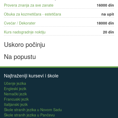
Provera znanja za sve zanate
16000 din
Obuka za kozmetičara - estetičara
na upit
Cvećar / Dekorater
18000 din
Kurs nadogradnje noktiju
20 din
Uskoro počinju
Na popustu
Najtraženiji kursevi i škole
Učenje jezika
Engleski jezik
Nemački jezik
Francuski jezik
Italijanski jezik
Škole stranih jezika u Novom Sadu
Škole stranih jezika u Pančevu