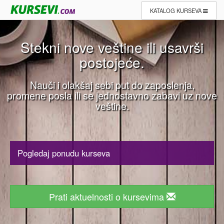
KATALOG KURSEVA
Stekni nove veštine ili usavrši
postojeće.
Nauči i olakšaj sebi put do zaposlenja,
promene posla ili se jednostavno zabavi uz nove
veštine.
Pogledaj ponudu kurseva
Prati aktuelnosti o kursevima