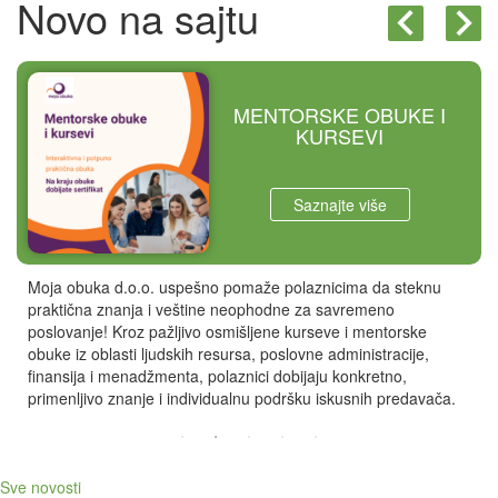
Novo na sajtu
MENTORSKE OBUKE I
KURSEVI
Saznajte više
Moja obuka d.o.o. uspešno pomaže polaznicima da steknu
praktična znanja i veštine neophodne za savremeno
poslovanje! Kroz pažljivo osmišljene kurseve i mentorske
obuke iz oblasti ljudskih resursa, poslovne administracije,
finansija i menadžmenta, polaznici dobijaju konkretno,
primenljivo znanje i individualnu podršku iskusnih predavača.
Sve novosti