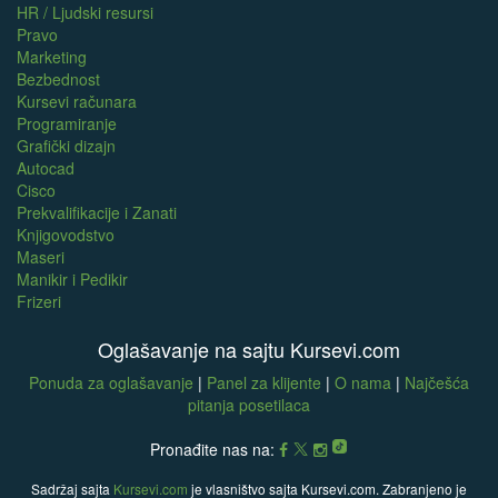
HR / Ljudski resursi
Pravo
Marketing
Bezbednost
Kursevi računara
Programiranje
Grafički dizajn
Autocad
Cisco
Prekvalifikacije i Zanati
Knjigovodstvo
Maseri
Manikir i Pedikir
Frizeri
Oglašavanje na sajtu Kursevi.com
Ponuda za oglašavanje
|
Panel za klijente
|
O nama
|
Najčešća
pitanja posetilaca
Pronađite nas na:
Sadržaj sajta
Kursevi.com
je vlasništvo sajta Kursevi.com. Zabranjeno je