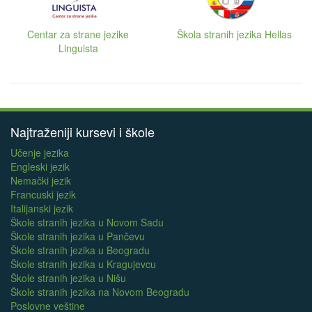
Centar za strane jezike
Škola stranih jezika Hellas
Linguista
Najtraženiji kursevi i škole
Učenje jezika
Engleski jezik
Nemački jezik
Francuski jezik
Italijanski jezik
Škole stranih jezika u Novom Sadu
Škole stranih jezika u Pančevu
Škole stranih jezika u Beogradu
Škole stranih jezika u Kragujevcu
Škole stranih jezika u Nišu
Škole stranih jezika na Novom Beogradu
Poslovne veštine