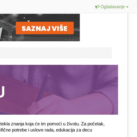
Oglašavanje
U
ekla znanja koja će im pomoći u životu. Za početak, 
ifične potrebe i uslove rada, edukacija za decu 