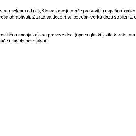
ema nekima od njih, što se kasnije može pretvoriti u uspešnu karijeru.
treba ohrabrivati. Za rad sa decom su potrebni velika doza strpljenja, 
cifična znanja koja se prenose deci (npr. engleski jezik, karate, mu
uče i zavole nove stvari. 