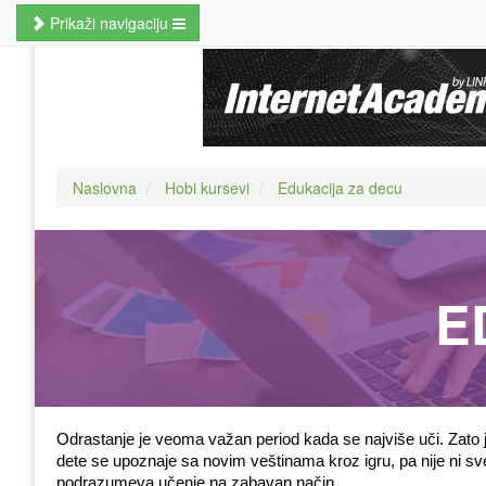
Prikaži navigaciju
Naslovna
Poslovne veštine
Kursevi jezika
Naslovna
Hobi kursevi
Edukacija za decu
Kursevi računara
MBA studije
Prekvalifikacije i zanati
E
Hobi kursevi
Nauči odmah
Pretraži kurseve
Odrastanje je veoma važan period kada se najviše uči. Zato 
dete se upoznaje sa novim veštinama kroz igru, pa nije ni sves
podrazumeva učenje na zabavan način. 