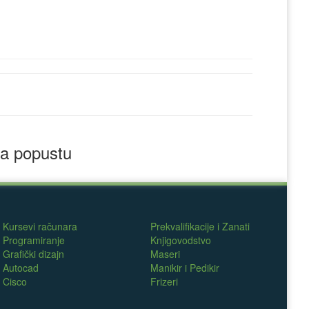
a popustu
Kursevi računara
Prekvalifikacije i Zanati
Programiranje
Knjigovodstvo
Grafički dizajn
Maseri
Autocad
Manikir i Pedikir
Cisco
Frizeri