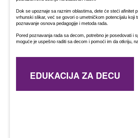
Dok se upoznaje sa raznim oblastima, dete će steći afinitet pr
vrhunski slikar, već se govori o umetničkom potencijalu koji 
poznavanje osnova pedagogije i metoda rada. 
Pored poznavanja rada sa decom, potrebno je posedovati i spe
moguće je uspešno raditi sa decom i pomoći im da otkriju, na
EDUKACIJA ZA DECU