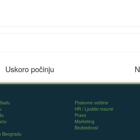
Uskoro počinju
N
 Sadu
Poslovne veštine
u
HR / Ljudski resursi
du
Pravo
evcu
Marketing
Bezbednost
om Beogradu