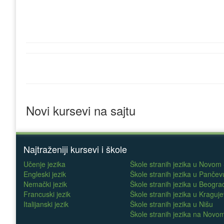
Novi kursevi na sajtu
Najtraženiji kursevi i škole
Učenje jezika
Škole stranih jezika u Novom
Engleski jezik
Škole stranih jezika u Pančev
Nemački jezik
Škole stranih jezika u Beogra
Francuski jezik
Škole stranih jezika u Kraguj
Italijanski jezik
Škole stranih jezika u Nišu
Škole stranih jezika na Nov