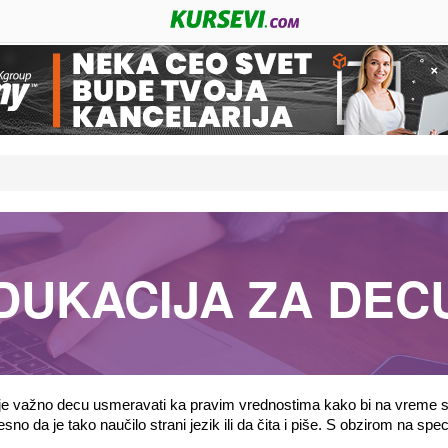
DUKACIJA ZA DEC
je važno decu usmeravati ka pravim vrednostima kako bi na vreme st
no da je tako naučilo strani jezik ili da čita i piše. S obzirom na spec