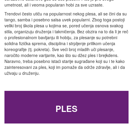
umetnost, ali i veoma popularan hobi za sve uzraste.
Trendovi često utiču na popularnost nekog plesa, ali se čini da su
tango, samba i posebno salsa uvek popularni. Zbog toga postoji
veliki broj škola plesa u kojima se, pored učenja osnova svakog
stila, organizuju druženja i takmičenja. Bez obzira na to da li je reč
o profesionalnom bavljanju ili hobiju, za plesanje su potrebni
solidna fizička sprema, disciplina i strpljenje prilikom učenja
koreografije (tj. pokreta). Sve veći broj mladih uči plesanje,
naročito moderne varijante, kao što su džez ples i brejkdens.
Naravno, treba posebno istaći starije sugrađane koji su i te kako
zainteresovani za ples, koji im pomaže da održe zdravlje, ali i da
uživaju u druženju.
PLES