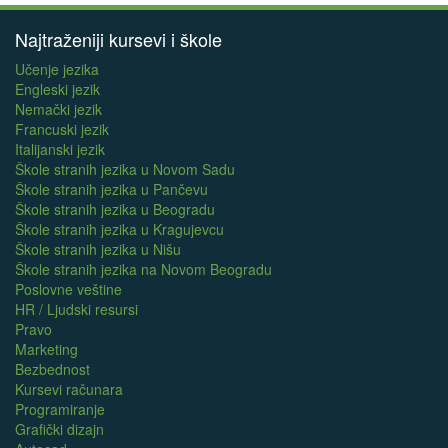
Najtraženiji kursevi i škole
Učenje jezika
Engleski jezik
Nemački jezik
Francuski jezik
Italijanski jezik
Škole stranih jezika u Novom Sadu
Škole stranih jezika u Pančevu
Škole stranih jezika u Beogradu
Škole stranih jezika u Kragujevcu
Škole stranih jezika u Nišu
Škole stranih jezika na Novom Beogradu
Poslovne veštine
HR / Ljudski resursi
Pravo
Marketing
Bezbednost
Kursevi računara
Programiranje
Grafički dizajn