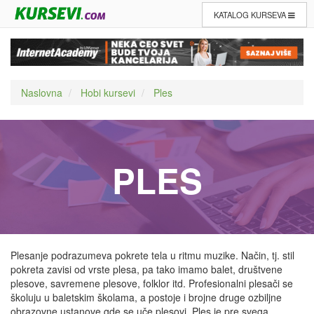
KATALOG KURSEVA
Naslovna
Hobi kursevi
Ples
PLES
Plesanje podrazumeva pokrete tela u ritmu muzike. Način, tj. stil
pokreta zavisi od vrste plesa, pa tako imamo balet, društvene
plesove, savremene plesove, folklor itd. Profesionalni plesači se
školuju u baletskim školama, a postoje i brojne druge ozbiljne
obrazovne ustanove gde se uče plesovi. Ples je pre svega