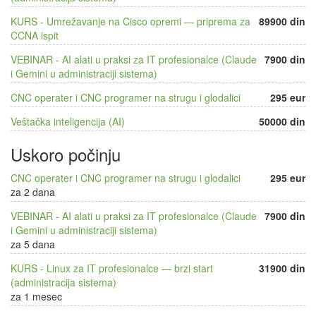
KURS - Umrežavanje na Cisco opremi — priprema za
89900 din
CCNA ispit
VEBINAR - AI alati u praksi za IT profesionalce (Claude
7900 din
i Gemini u administraciji sistema)
CNC operater i CNC programer na strugu i glodalici
295 eur
Veštačka inteligencija (AI)
50000 din
Uskoro počinju
CNC operater i CNC programer na strugu i glodalici
295 eur
za 2 dana
VEBINAR - AI alati u praksi za IT profesionalce (Claude
7900 din
i Gemini u administraciji sistema)
za 5 dana
KURS - Linux za IT profesionalce — brzi start
31900 din
(administracija sistema)
za 1 mesec