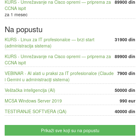
KURS - Umrežavanje na Cisco opremi — priprema za
89900 din
CCNA ispit
za 1 mesec
Na popustu
KURS - Linux za IT profesionalce — brzi start
31900 din
(administracija sistema)
KURS - Umrežavanje na Cisco opremi — priprema za
89900 din
CCNA ispit
VEBINAR - AI alati u praksi za IT profesionalce (Claude
7900 din
i Gemini u administraciji sistema)
Veštačka inteligencija (AI)
50000 din
MCSA Windows Server 2019
990 eur
TESTIRANJE SOFTVERA (QA)
40000 din
Prikaži sve koji su na popustu