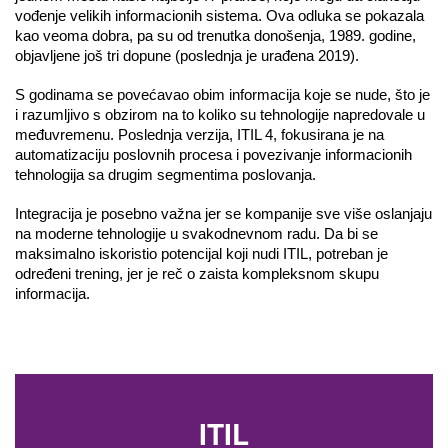
vođenje velikih informacionih sistema. Ova odluka se pokazala 
kao veoma dobra, pa su od trenutka donošenja, 1989. godine, 
objavljene još tri dopune (poslednja je urađena 2019). 
S godinama se povećavao obim informacija koje se nude, što je 
i razumljivo s obzirom na to koliko su tehnologije napredovale u 
međuvremenu. Poslednja verzija, ITIL 4, fokusirana je na 
automatizaciju poslovnih procesa i povezivanje informacionih 
tehnologija sa drugim segmentima poslovanja. 
Integracija je posebno važna jer se kompanije sve više oslanjaju 
na moderne tehnologije u svakodnevnom radu. Da bi se 
maksimalno iskoristio potencijal koji nudi ITIL, potreban je 
određeni trening, jer je reč o zaista kompleksnom skupu 
informacija. 
ITIL