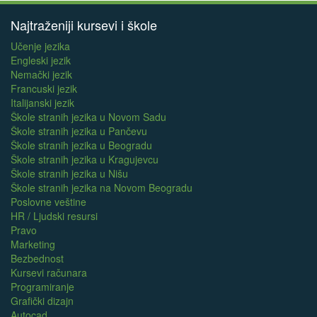
Najtraženiji kursevi i škole
Učenje jezika
Engleski jezik
Nemački jezik
Francuski jezik
Italijanski jezik
Škole stranih jezika u Novom Sadu
Škole stranih jezika u Pančevu
Škole stranih jezika u Beogradu
Škole stranih jezika u Kragujevcu
Škole stranih jezika u Nišu
Škole stranih jezika na Novom Beogradu
Poslovne veštine
HR / Ljudski resursi
Pravo
Marketing
Bezbednost
Kursevi računara
Programiranje
Grafički dizajn
Autocad