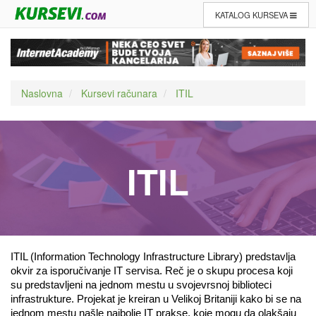
KATALOG KURSEVA
Naslovna
Kursevi računara
ITIL
ITIL
ITIL (Information Technology Infrastructure Library) predstavlja 
okvir za isporučivanje IT servisa. Reč je o skupu procesa koji 
su predstavljeni na jednom mestu u svojevrsnoj biblioteci 
infrastrukture. Projekat je kreiran u Velikoj Britaniji kako bi se na 
jednom mestu našle najbolje IT prakse, koje mogu da olakšaju 