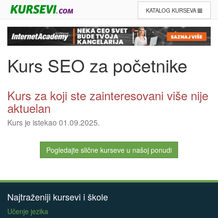
KATALOG KURSEVA
Kurs SEO za početnike
Kurs za koji ste zainteresovani više nije
aktuelan
Kurs je istekao 01.09.2025.
Pogledajte slične kurseve u našoj ponudi
Najtraženiji kursevi i škole
Učenje jezika