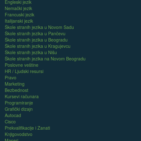
Engleski jezik
Nemački jezik
Francuski jezik
Italijanski jezik
Škole stranih jezika u Novom Sadu
Škole stranih jezika u Pančevu
Škole stranih jezika u Beogradu
Škole stranih jezika u Kragujevcu
Škole stranih jezika u Nišu
Škole stranih jezika na Novom Beogradu
Poslovne veštine
HR / Ljudski resursi
Pravo
Marketing
Bezbednost
Kursevi računara
Programiranje
Grafički dizajn
Autocad
Cisco
Prekvalifikacije i Zanati
Knjigovodstvo
Maseri