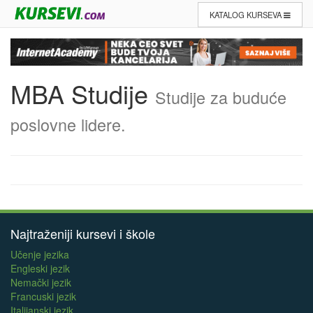
KATALOG KURSEVA
MBA Studije
Studije za buduće
poslovne lidere.
Najtraženiji kursevi i škole
Učenje jezika
Engleski jezik
Nemački jezik
Francuski jezik
Italijanski jezik