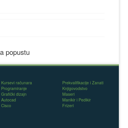
a popustu
Kursevi računara
Prekvalifikacije i Zanati
Programiranje
Knjigovodstvo
Grafički dizajn
Maseri
Autocad
Manikir i Pedikir
Cisco
Frizeri