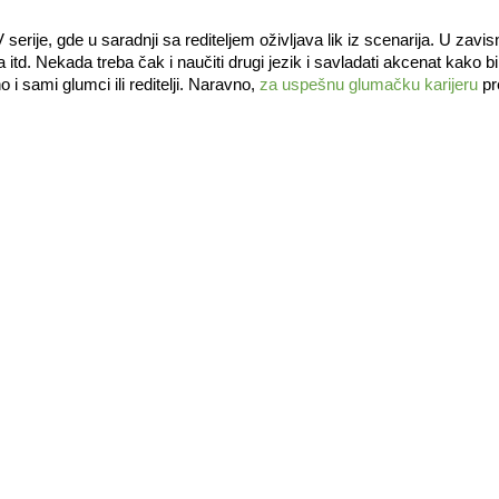
serije, gde u saradnji sa rediteljem oživljava lik iz scenarija. U zavi
itd. Nekada treba čak i naučiti drugi jezik i savladati akcenat kako bi u
 i sami glumci ili reditelji. Naravno, 
za uspešnu glumačku karijeru
 p