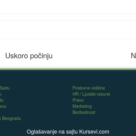
Uskoro počinju
N
 Sadu
Poslovne veštine
u
HR / Ljudski resursi
du
Pravo
evcu
Marketing
Bezbednost
om Beogradu
Oglašavanje na sajtu Kursevi.com