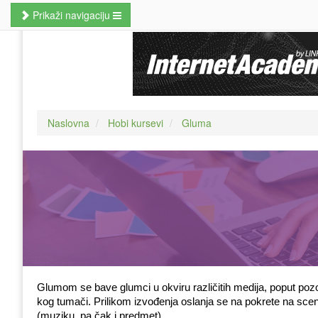
Prikaži navigaciju
Naslovna
Poslovne veštine
Kursevi jezika
Naslovna
Hobi kursevi
Gluma
Kursevi računara
MBA studije
Prekvalifikacije i zanati
Hobi kursevi
Nauči odmah
Pretraži kurseve
Glumom se bave glumci u okviru različitih medija, poput pozori
kog tumači. Prilikom izvođenja oslanja se na pokrete na sceni 
(muziku, pa čak i predmet). 