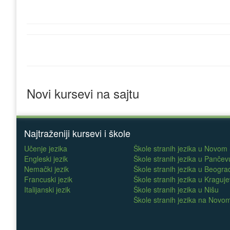
Novi kursevi na sajtu
Najtraženiji kursevi i škole
Učenje jezika
Škole stranih jezika u Novom
Engleski jezik
Škole stranih jezika u Pančev
Nemački jezik
Škole stranih jezika u Beogra
Francuski jezik
Škole stranih jezika u Kraguj
Italijanski jezik
Škole stranih jezika u Nišu
Škole stranih jezika na Nov