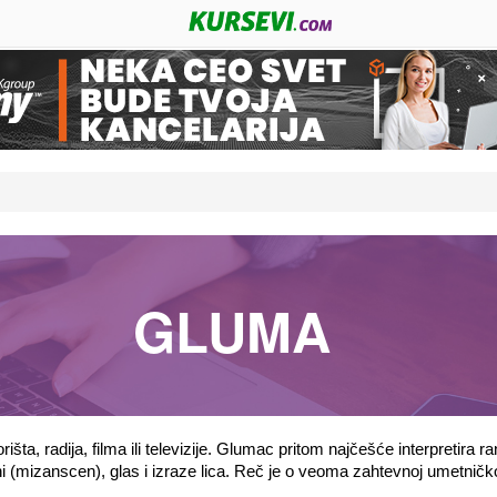
GLUMA
šta, radija, filma ili televizije. Glumac pritom najčešće interpretira r
(mizanscen), glas i izraze lica. Reč je o veoma zahtevnoj umetničkoj v