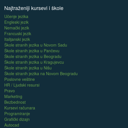
Najtraženiji kursevi i škole
Učenje jezika
Engleski jezik
Nemački jezik
Francuski jezik
Italijanski jezik
Škole stranih jezika u Novom Sadu
Škole stranih jezika u Pančevu
Škole stranih jezika u Beogradu
Škole stranih jezika u Kragujevcu
Škole stranih jezika u Nišu
Škole stranih jezika na Novom Beogradu
Poslovne veštine
HR / Ljudski resursi
Pravo
Marketing
Bezbednost
Kursevi računara
Programiranje
Grafički dizajn
Autocad