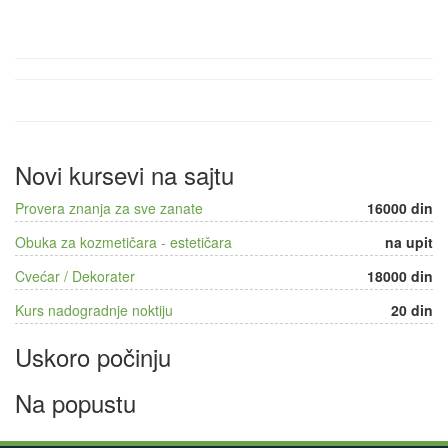
Novi kursevi na sajtu
Provera znanja za sve zanate
16000 din
Obuka za kozmetičara - estetičara
na upit
Cvećar / Dekorater
18000 din
Kurs nadogradnje noktiju
20 din
Uskoro počinju
Na popustu