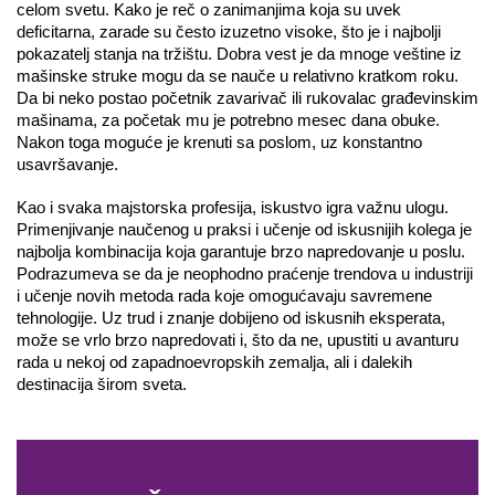
celom svetu. Kako je reč o zanimanjima koja su uvek 
deficitarna, zarade su često izuzetno visoke, što je i najbolji 
pokazatelj stanja na tržištu. Dobra vest je da mnoge veštine iz 
mašinske struke mogu da se nauče u relativno kratkom roku. 
Da bi neko postao početnik zavarivač ili rukovalac građevinskim 
mašinama, za početak mu je potrebno mesec dana obuke. 
Nakon toga moguće je krenuti sa poslom, uz konstantno 
usavršavanje. 
Kao i svaka majstorska profesija, iskustvo igra važnu ulogu. 
Primenjivanje naučenog u praksi i učenje od iskusnijih kolega je 
najbolja kombinacija koja garantuje brzo napredovanje u poslu. 
Podrazumeva se da je neophodno praćenje trendova u industriji 
i učenje novih metoda rada koje omogućavaju savremene 
tehnologije. Uz trud i znanje dobijeno od iskusnih eksperata, 
može se vrlo brzo napredovati i, što da ne, upustiti u avanturu 
rada u nekoj od zapadnoevropskih zemalja, ali i dalekih 
destinacija širom sveta.