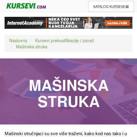
KATALOG KURSEVA
Naslovna
Kursevi prekvalifikacije i zanati
Mašinska struka
MAŠINSKA
STRUKA
Mašinski stručnjaci su sve više traženi, kako kod nas tako i u 