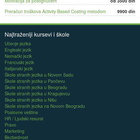
Motivacija za postignućem
od 3500 din
Preračun troškova Activity Based Costing metodom
9900 din
Najtraženiji kursevi i škole
Učenje jezika
Engleski jezik
Nemački jezik
Francuski jezik
Italijanski jezik
Škole stranih jezika u Novom Sadu
Škole stranih jezika u Pančevu
Škole stranih jezika u Beogradu
Škole stranih jezika u Kragujevcu
Škole stranih jezika u Nišu
Škole stranih jezika na Novom Beogradu
Poslovne veštine
HR / Ljudski resursi
Pravo
Marketing
Bezbednost