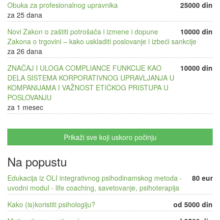
Obuka za profesionalnog upravnika
25000 din
za 25 dana
Novi Zakon o zaštiti potrošača i izmene i dopune
10000 din
Zakona o trgovini – kako uskladiti poslovanje i izbeći sankcije
za 26 dana
ZNAČAJ I ULOGA COMPLIANCE FUNKCIJE KAO
10000 din
DELA SISTEMA KORPORATIVNOG UPRAVLJANJA U
KOMPANIJAMA I VAŽNOST ETIČKOG PRISTUPA U
POSLOVANJU
za 1 mesec
Prikaži sve koji uskoro počinju
Na popustu
Edukacija iz OLI integrativnog psihodinamskog metoda -
80 eur
uvodni modul - life coaching, savetovanje, psihoterapija
Kako (is)koristiti psihologiju?
od 5000 din