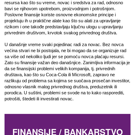
resursa kao što su vreme, novac i sredstva za rad, odnosno 
bavi se njihovom upotrebom, proizvodnjom i potrošnjom. 
Poslovne finansije koriste osnovne ekonomske principe i 
projektuju ih u praktične alate kao što su alati za upravljanje 
rizikom i one takođe predstavljaju ključnu ulogu u upravljanju 
privrednim društvom, krvotok svakog privrednog društva.
U današnje vreme svaki pojedinac radi za novac. Bez novca 
većina stvari ne bi postojala, ne bi mogao da se organizuje rad 
sa više od nekoliko ljudi jer se pomoću novca plaćaju resursi. 
Zato su finansije važan deo današnjice. Zanimljiva informacija je 
da se finansijski problemi velikih kompanija, tj. privrednih 
društava, kao što su Coca-Cola ili Microsoft, zapravo ne 
razlikuju od problema sa kojima se suočava prosečan investitor, 
odnosno vlasnik malog privrednog društva, preduzetnik ili 
porodica. U suštini, problemi se svode na to kako rasporediti, 
potrošiti, štedeti ili investirati novac.
FINANSIJE / BANKARSTVO