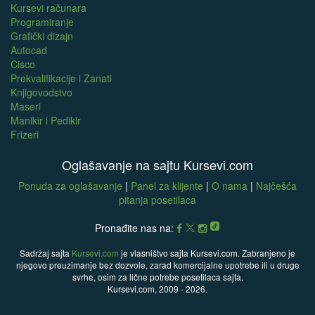
Kursevi računara
Programiranje
Grafički dizajn
Autocad
Cisco
Prekvalifikacije i Zanati
Knjigovodstvo
Maseri
Manikir i Pedikir
Frizeri
Oglašavanje na sajtu Kursevi.com
Ponuda za oglašavanje
|
Panel za klijente
|
O nama
|
Najčešća
pitanja posetilaca
Pronađite nas na:
Sadržaj sajta
Kursevi.com
je vlasništvo sajta Kursevi.com. Zabranjeno je
njegovo preuzimanje bez dozvole, zarad komercijalne upotrebe ili u druge
svrhe, osim za lične potrebe posetilaca sajta.
Kursevi.com, 2009 - 2026.