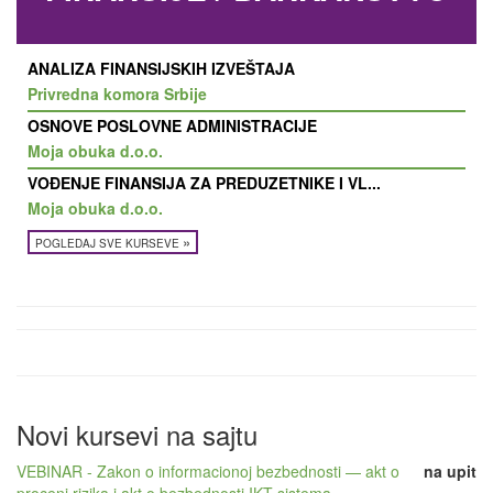
ANALIZA FINANSIJSKIH IZVEŠTAJA
Privredna komora Srbije
OSNOVE POSLOVNE ADMINISTRACIJE
Moja obuka d.o.o.
VOĐENJE FINANSIJA ZA PREDUZETNIKE I VL...
Moja obuka d.o.o.
»
POGLEDAJ SVE KURSEVE
Novi kursevi na sajtu
VEBINAR - Zakon o informacionoj bezbednosti — akt o
na upit
proceni rizika i akt o bezbednosti IKT sistema