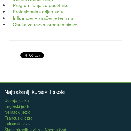
Programiranje za početnike
Profesionalna orijentacija
Influencer – značenje termina
Obuka za razvoj preduzetništva
Najtraženiji kursevi i škole
Učenje jezika
Engleski jezik
Nemački jezik
Francuski jezik
Italijanski jezik
Škole stranih jezika u Novom Sadu