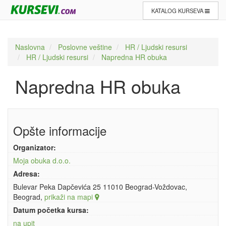
KATALOG KURSEVA
Naslovna
Poslovne veštine
HR / Ljudski resursi
HR / Ljudski resursi
Napredna HR obuka
Napredna HR obuka
Opšte informacije
Organizator:
Moja obuka d.o.o.
Adresa:
Bulevar Peka Dapčevića 25 11010 Beograd-Voždovac,
Beograd,
prikaži na mapi
Datum početka kursa:
na upit