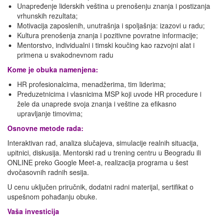
Unapređenje liderskih veština u prenošenju znanja i postizanja
vrhunskih rezultata;
Motivacija zaposlenih, unutrašnja i spoljašnja: izazovi u radu;
Kultura prenošenja znanja i pozitivne povratne informacije;
Mentorstvo, individualni i timski koučing kao razvojni alat i
primena u svakodnevnom radu
Kome je obuka namenjena:
HR profesionalcima, menadžerima, tim liderima;
Preduzetnicima i vlasnicima MSP koji uvode HR procedure i
žele da unaprede svoja znanja i veštine za efikasno
upravljanje timovima;
Osnovne metode rada:
Interaktivan rad, analiza slučajeva, simulacije realnih situacija,
upitnici, diskusija. Mentorski rad u trening centru u Beogradu ili
ONLINE preko Google Meet-a, realizacija programa u šest
dvočasovnih radnih sesija.
U cenu uključen priručnik, dodatni radni materijal, sertifikat o
uspešnom pohađanju obuke.
Vaša investicija