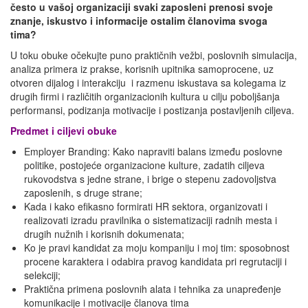
često u vašoj organizaciji svaki zaposleni prenosi svoje
znanje, iskustvo i informacije ostalim članovima svoga
tima?
U toku obuke očekujte puno praktičnih vežbi, poslovnih simulacija,
analiza primera iz prakse, korisnih upitnika samoprocene, uz
otvoren dijalog i interakciju i razmenu iskustava sa kolegama iz
drugih firmi i različitih organizacionih kultura u cilju poboljšanja
performansi, podizanja motivacije i postizanja postavljenih ciljeva.
Predmet i ciljevi obuke
Employer Branding: Kako napraviti balans između poslovne
politike, postojeće organizacione kulture, zadatih ciljeva
rukovodstva s jedne strane, i brige o stepenu zadovoljstva
zaposlenih, s druge strane;
Kada i kako efikasno formirati HR sektora, organizovati i
realizovati izradu pravilnika o sistematizaciji radnih mesta i
drugih nužnih i korisnih dokumenata;
Ko je pravi kandidat za moju kompaniju i moj tim: sposobnost
procene karaktera i odabira pravog kandidata pri regrutaciji i
selekciji;
Praktična primena poslovnih alata i tehnika za unapređenje
komunikacije i motivacije članova tima