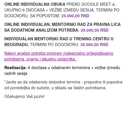
ONLINE INDIVIDUALNA OBUKA
PREKO GOOGLE MEET-a,
UKUPNO 6 DVOČASA + VEŽBE IZMEĐU SESIJA, TERMINI PO
DOGOVORU, SA POPUSTOM:
25.000,00 RSD
ONLINE INDIVIDUALAN, MENTORSKI RAD ZA PRAVNA LICA
SA DODATNOM ANALIZOM POTREBA:
29.000,00 RSD
INDIVIDUALAN MENTORSKI RAD U TRENING CENTRU U
BEOGRADU,
TERMINI PO DOGOVORU:
30.000,00 RSD
Nakon analize potreba program maksimalno prilagođavamo
potrebama, znanju i iskustvu polaznika.
Realizacija:
6 dvočasa u odabranim terminima + vežbe između
radnih sesija
*Javite se da odaberete slobodne termine - prepodne ili popodne
od ponedeljka do subote, u skladu sa Vašim potrebama.
Očekujemo Vaš poziv!