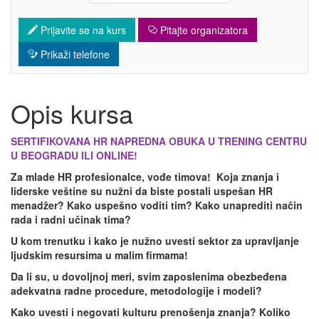
Prijavite se na kurs
Pitajte organizatora
Prikaži telefone
Opis kursa
SERTIFIKOVANA HR NAPREDNA OBUKA U TRENING CENTRU
U BEOGRADU ILI ONLINE!
Za mlade HR profesionalce, vođe timova!
Koja znanja i
liderske veštine su nužni da biste postali uspešan HR
menadžer? Kako uspešno voditi tim? Kako unaprediti način
rada i radni učinak tima?
U kom trenutku i kako je nužno uvesti sektor za upravljanje
ljudskim resursima u malim firmama!
Da li su, u dovoljnoj meri, svim zaposlenima obezbeđena
adekvatna radne procedure, metodologije i modeli?
Kako uvesti i negovati kulturu prenošenja znanja? Koliko