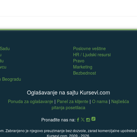
 Sadu
Poslovne veštine
u
HR / Ljudski resursi
du
Pravo
evcu
Marketing
Bezbednost
om Beogradu
Oglašavanje na sajtu Kursevi.com
Ponuda za oglašavanje
|
Panel za klijente
|
O nama
|
Najčešća
pitanja posetilaca
Pronađite nas na:
com. Zabranjeno je njegovo preuzimanje bez dozvole, zarad komercijalne upotrebe ili
Kursevi.com, 2009 - 2026.