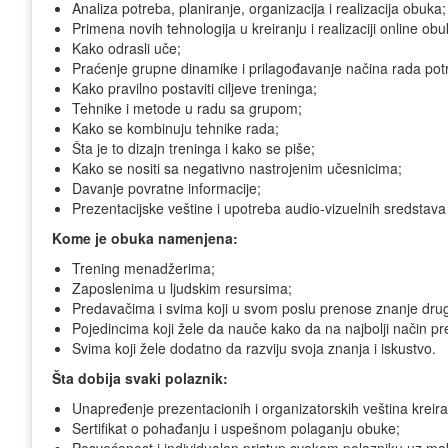
Analiza potreba, planiranje, organizacija i realizacija obuka;
Primena novih tehnologija u kreiranju i realizaciji online obu
Kako odrasli uče;
Praćenje grupne dinamike i prilagođavanje načina rada pot
Kako pravilno postaviti ciljeve treninga;
Tehnike i metode u radu sa grupom;
Kako se kombinuju tehnike rada;
Šta je to dizajn treninga i kako se piše;
Kako se nositi sa negativno nastrojenim učesnicima;
Davanje povratne informacije;
Prezentacijske veštine i upotreba audio-vizuelnih sredstava
Kome je obuka namenjena:
Trening menadžerima;
Zaposlenima u ljudskim resursima;
Predavačima i svima koji u svom poslu prenose znanje dru
Pojedincima koji žele da nauče kako da na najbolji način pre
Svima koji žele dodatno da razviju svoja znanja i iskustvo.
Šta dobija svaki polaznik:
Unapređenje prezentacionih i organizatorskih veština kreiranj
Sertifikat o pohađanju i uspešnom polaganju obuke;