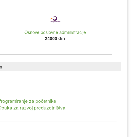
Osnove poslovne administracije
24000 din
om
Programiranje za početnike
Obuka za razvoj preduzetništva