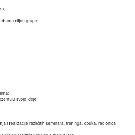
ka;
rebama ciljne grupe;
gima;
zentuju svoje ideje;
a i realizacije različitih seminara, treninga, obuka, radionica