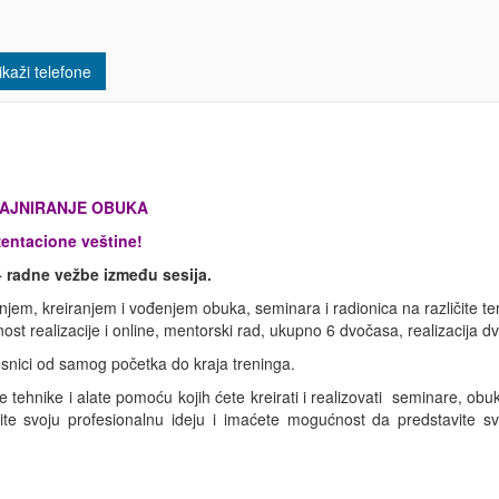
kaži telefone
IZAJNIRANJE OBUKA
zentacione veštine!
+ radne vežbe između sesija.
njem, kreiranjem i vođenjem obuka, seminara i radionica na različite tem
ost realizacije i online, mentorski rad, ukupno 6 dvočasa, realizacija
česnici od samog početka do kraja treninga.
tehnike i alate pomoću kojih ćete kreirati i realizovati seminare, obu
avite svoju profesionalnu ideju i imaćete mogućnost da predstavite 