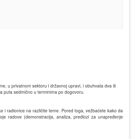
e, u privatnom sektoru i državnoj upravi, i obuhvata dva ili
 dva puta sedmično u terminima po dogovoru.
ke i radionice na različite teme. Pored toga, vežbaćete kako da
svoje radove (demonstracija, analiza, predlozi za unapređenje