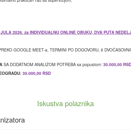
ksimalno praktičan rad sa supervizijom;
LA 2026. za INDIVIDUALNU ONLINE OBUKU, DVA PUTA NEDELJNO,
PREKO GOOGLE MEET-a, TERMINI PO DOGOVORU, 6 DVOČASOVNIH 
CA
SA DODATNOM ANALIZOM POTREBA sa popustom:
30.000,00 RS
BEOGRADU:
30.000,00 RSD
Iskustva polaznika
nizatora