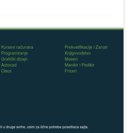
Kursevi računara
Prekvalifikacije i Zanati
Programiranje
Knjigovodstvo
Grafički dizajn
Maseri
Autocad
Manikir i Pedikir
Cisco
Frizeri
 u druge svrhe, osim za lične potrebe posetilaca sajta.