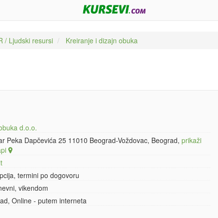
 / Ljudski resursi
Kreiranje i dizajn obuka
obuka d.o.o.
ar Peka Dapčevića 25 11010 Beograd-Voždovac, Beograd,
prikaži
api
t
pcija, termini po dogovoru
nevni, vikendom
ad, Online - putem interneta