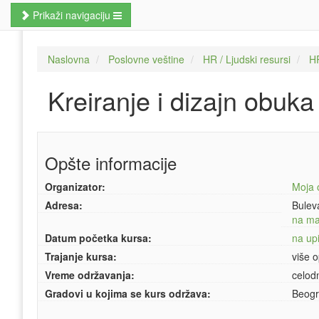
Prikaži navigaciju
Naslovna
Naslovna
Poslovne veštine
HR / Ljudski resursi
HR
Poslovne veštine
Kreiranje i dizajn obuka
Kursevi jezika
Kursevi računara
Opšte informacije
MBA studije
Organizator:
Moja 
Prekvalifikacije i zanati
Adresa:
Bulev
Hobi kursevi
na m
Datum početka kursa:
na upi
Nauči odmah
Trajanje kursa:
više o
Vreme održavanja:
celod
Pretraži kurseve
Gradovi u kojima se kurs održava:
Beogr