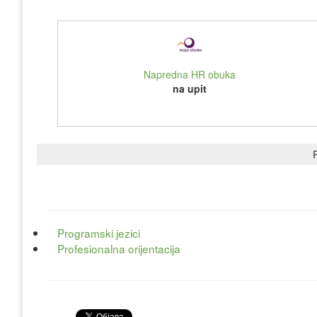
Napredna HR obuka
na upit
P
Programski jezici
Profesionalna orijentacija