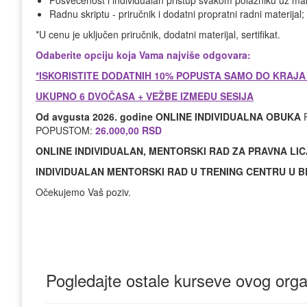
Posvećenost i individualan pristup svakom polazniku uz ma
Radnu skriptu - priručnik i dodatni propratni radni materijal;
*U cenu je uključen priručnik, dodatni materijal, sertifikat.
Odaberite opciju koja Vama najviše odgovara:
*ISKORISTITE DODATNIH 10% POPUSTA SAMO DO KRAJA JU
UKUPNO 6 DVOČASA + VEŽBE IZMEĐU SESIJA
Od avgusta 2026. godine ONLINE INDIVIDUALNA OBUKA
POPUSTOM:
26.000,00 RSD
ONLINE INDIVIDUALAN, MENTORSKI RAD ZA PRAVNA LI
INDIVIDUALAN MENTORSKI RAD U TRENING CENTRU U 
Očekujemo Vaš poziv.
Pogledajte ostale kurseve ovog orga