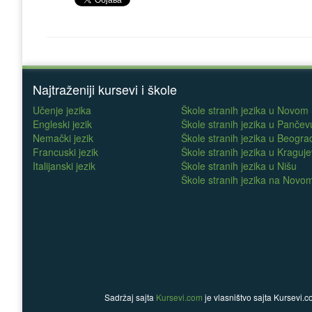
Najtraženiji kursevi i škole
Učenje jezika
Škole stranih jezika u Novom
Engleski jezik
Škole stranih jezika u Pančev
Nemački jezik
Škole stranih jezika u Beogra
Francuski jezik
Škole stranih jezika u Kraguj
Italijanski jezik
Škole stranih jezika u Nišu
Škole stranih jezika na Nov
Sadržaj sajta
Kursevi.com
je vlasništvo sajta Kursevi.