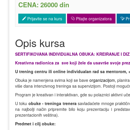
CENA: 26000 din
Prijavite se na kurs
Pitajte organizatora
Pri
Opis kursa
SERTIFIKOVANA INDIVIDUALNA OBUKA: KREIRANJE I D
Kreativna radionica za sve koji žele da usavrše svoje pre
U trening centru ili online individualan rad sa mentorom, 
Obuka je namenjena svima koji se bave
organizacijom,
planira
više dana intenzivnog treninga sa supervizijom. Postoji mogućn
Program je kreativan i interaktivan, gde su polaznici aktivni u
U toku
obuke - treninga trenera
savladaćete mnoge praktične 
na najbolji način pripremite bilo koju prezentaciju i predst
prezentacionih veština).
Predmet i cilj obuke: