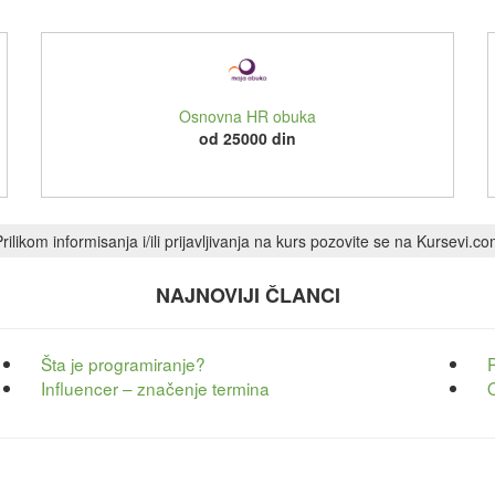
Osnovna HR obuka
od 25000 din
rilikom informisanja i/ili prijavljivanja na kurs pozovite se na Kursevi.c
NAJNOVIJI ČLANCI
Šta je programiranje?
Influencer – značenje termina