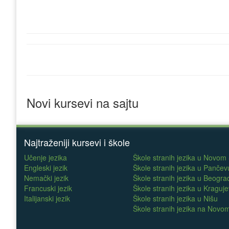
Novi kursevi na sajtu
Najtraženiji kursevi i škole
Učenje jezika
Škole stranih jezika u Novom
Engleski jezik
Škole stranih jezika u Pančev
Nemački jezik
Škole stranih jezika u Beogra
Francuski jezik
Škole stranih jezika u Kraguj
Italijanski jezik
Škole stranih jezika u Nišu
Škole stranih jezika na Nov