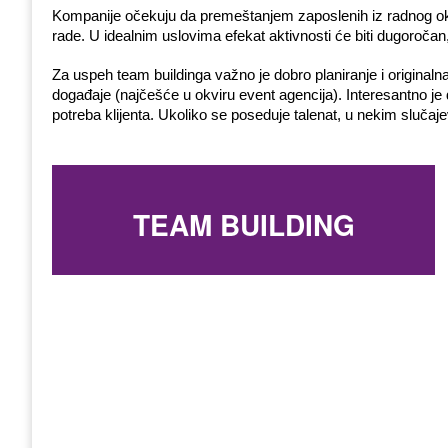
Kompanije očekuju da premeštanjem zaposlenih iz radnog okr
rade. U idealnim uslovima efekat aktivnosti će biti dugoroča
Za uspeh team buildinga važno je dobro planiranje i originaln
događaje (najčešće u okviru event agencija). Interesantno je
potreba klijenta. Ukoliko se poseduje talenat, u nekim sluč
TEAM BUILDING