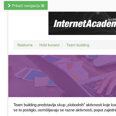
Prikaži navigaciju
Naslovna
Poslovne veštine
Kursevi jezika
Naslovna
Hobi kursevi
Team building
Kursevi računara
MBA studije
Prekvalifikacije i zanati
Hobi kursevi
Nauči odmah
Pretraži kurseve
Team building predstavlja skup „slobodnih” aktivnosti koje k
se to postiglo, osmišljavaju se razne aktivnosti, poput zajedn