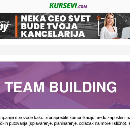
TEAM BUILDING
ompanije sprovode kako bi unapredile komunikaciju među zaposlenima, k
ičkih putovanja (splavarenje, planinarenje, odlazak na more i slično), s