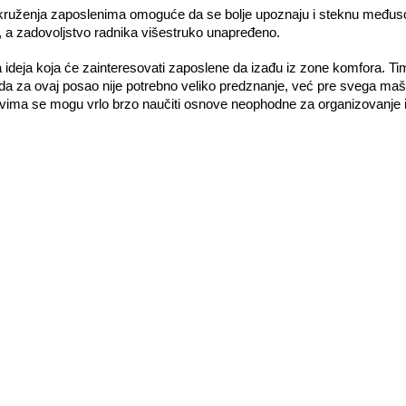
uženja zaposlenima omoguće da se bolje upoznaju i steknu međusobno
n, a zadovoljstvo radnika višestruko unapređeno.
a ideja koja će zainteresovati zaposlene da izađu iz zone komfora. Ti
 da za ovaj posao nije potrebno veliko predznanje, već pre svega mašt
ajevima se mogu vrlo brzo naučiti osnove neophodne za organizovanje 