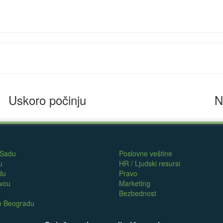
Uskoro počinju
N
 Sadu
Poslovne veštine
u
HR / Ljudski resursi
du
Pravo
evcu
Marketing
Bezbednost
om Beogradu