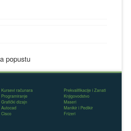
a popustu
Kursevi računara
Prekvalifikacije i Zanati
Programiranje
Knjigovodstvo
Grafički dizajn
Maseri
Autocad
Manikir i Pedikir
Cisco
Frizeri