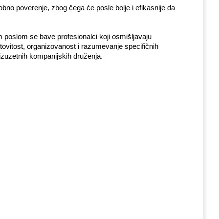
 poverenje, zbog čega će posle bolje i efikasnije da 
m poslom se bave profesionalci koji osmišljavaju 
ovitost, organizovanost i razumevanje specifičnih 
izuzetnih kompanijskih druženja.