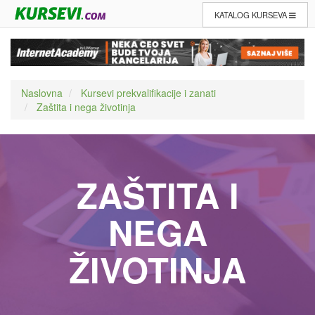
KATALOG KURSEVA
Naslovna
Kursevi prekvalifikacije i zanati
Zaštita i nega životinja
ZAŠTITA I
NEGA
ŽIVOTINJA