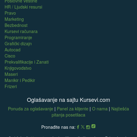
Poslovne veštine
HR / Ljudski resursi
Pravo
Marketing
Bezbednost
Kursevi računara
Programiranje
Grafički dizajn
Autocad
Cisco
Prekvalifikacije i Zanati
Knjigovodstvo
Maseri
Manikir i Pedikir
Frizeri
Oglašavanje na sajtu Kursevi.com
Ponuda za oglašavanje
|
Panel za klijente
|
O nama
|
Najčešća
pitanja posetilaca
Pronađite nas na: