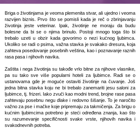
Briga o životinjama je veoma plemenita stvar, ali ujedno i veoma 
razvijen biznis. Prvo što se pomisli kada je reč o zbrinjavanju 
životinja jeste veterinar. Ipak, životinje ne moraju da budu 
bolesne da bi se o njima brinulo. Postoji mnogo toga što bi 
trebalo uzeti u obzir kada govorimo o nezi kućnog ljubimca. 
Ukoliko se radi o psima, važna stavka je svakako dresura, koja 
zahteva posedovanje posebnih veština, kao i poznavanje raznih 
rasa pasa i njihovih navika. 
Zaštita i nega životinja su takođe vrlo bitne za njihove vlasnike, 
pa su tako sve više popularni hoteli za ljubimce. Radi se o 
ustanovama gde je moguće ostaviti životinje na čuvanje. Još 
jedna bitna stavka koju ne bi trebalo zanemariti jesu saloni za 
ljubimce, tj. frizeri. Iako zvuči kao modni trend, brojne rase pasa 
zahtevaju posebnu negu dlake i redovno šišanje. To je naročito 
važno za pse i mačke koje pripremaju za takmičenja. Za brigu o 
kućnim ljubimcima potrebno je steći određena znanja, kao što 
su razumevanje specifičnosti svake vrste, njihovih navika i 
svakodnevnih potreba. 