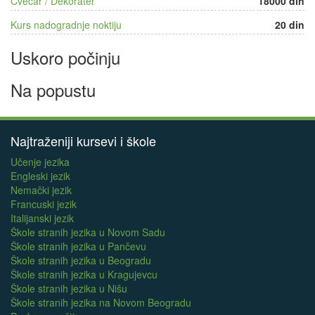
Cvećar / Dekorater
18000 din
Kurs nadogradnje noktiju
20 din
Uskoro počinju
Na popustu
Najtraženiji kursevi i škole
Učenje jezika
Engleski jezik
Nemački jezik
Francuski jezik
Italijanski jezik
Škole stranih jezika u Novom Sadu
Škole stranih jezika u Pančevu
Škole stranih jezika u Beogradu
Škole stranih jezika u Kragujevcu
Škole stranih jezika u Nišu
Škole stranih jezika na Novom Beogradu