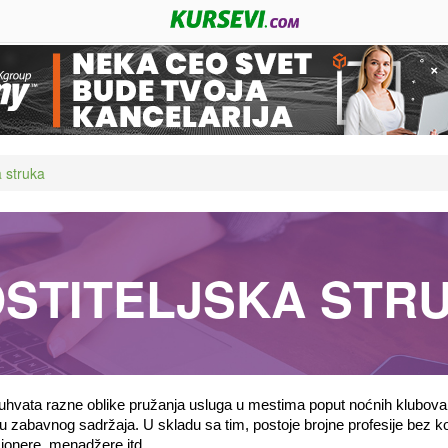
a struka
STITELJSKA STR
buhvata razne oblike pružanja usluga u mestima poput noćnih klubova, 
u zabavnog sadržaja. U skladu sa tim, postoje brojne profesije bez koj
cionere, menadžere itd. 