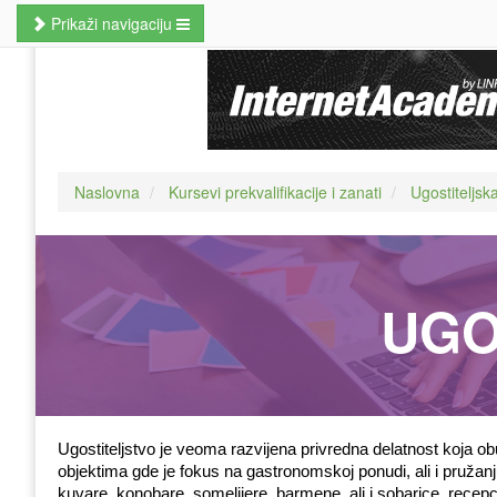
Prikaži navigaciju
Naslovna
Poslovne veštine
Kursevi jezika
Naslovna
Kursevi prekvalifikacije i zanati
Ugostiteljsk
Kursevi računara
MBA studije
Prekvalifikacije i zanati
UGO
Hobi kursevi
Nauči odmah
Pretraži kurseve
Ugostiteljstvo je veoma razvijena privredna delatnost koja o
objektima gde je fokus na gastronomskoj ponudi, ali i pružanj
kuvare, konobare, somelijere, barmene, ali i sobarice, recep