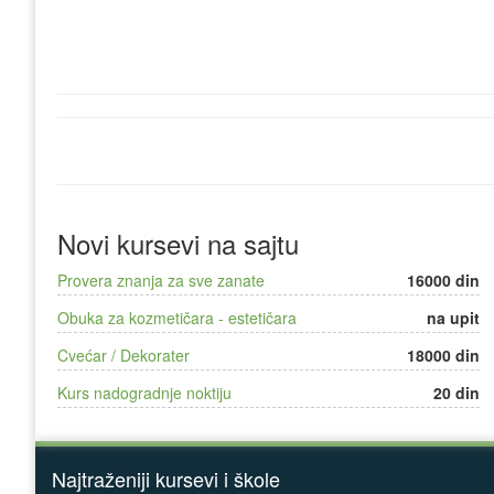
Novi kursevi na sajtu
Provera znanja za sve zanate
16000 din
Obuka za kozmetičara - estetičara
na upit
Cvećar / Dekorater
18000 din
Kurs nadogradnje noktiju
20 din
Najtraženiji kursevi i škole