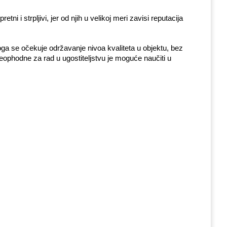
 i strpljivi, jer od njih u velikoj meri zavisi reputacija 
ga se očekuje održavanje nivoa kvaliteta u objektu, bez 
eophodne za rad u ugostiteljstvu je moguće naučiti u 