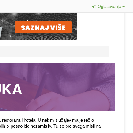
Oglašavanje
UKA
restorana i hotela. U nekim slučajevima je reč o 
ih bi posao bio nezamisliv. Tu se pre svega misli na 