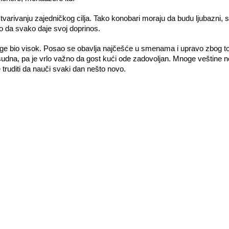
ivanju zajedničkog cilja. Tako konobari moraju da budu ljubazni, spretni
ko da svako daje svoj doprinos.
luge bio visok. Posao se obavlja najčešće u smenama i upravo zbog to
esudna, pa je vrlo važno da gost kući ode zadovoljan. Mnoge veštine n
 truditi da nauči svaki dan nešto novo.