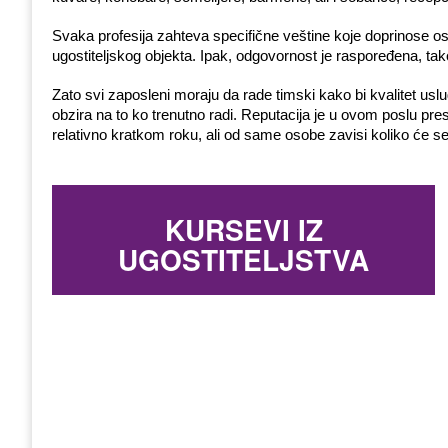
Svaka profesija zahteva specifične veštine koje doprinose ostvar
ugostiteljskog objekta. Ipak, odgovornost je raspoređena, ta
Zato svi zaposleni moraju da rade timski kako bi kvalitet us
obzira na to ko trenutno radi. Reputacija je u ovom poslu pr
relativno kratkom roku, ali od same osobe zavisi koliko će se
KURSEVI IZ
UGOSTITELJSTVA