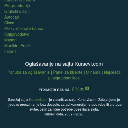
Programiranje
Grafički dizajn
Autocad
Cisco
Prekvalifikacije i Zanati
Knjigovodstvo
Maseri
Manikir i Pedikir
Frizeri
Oglašavanje na sajtu Kursevi.com
Ponuda za oglašavanje
|
Panel za klijente
|
O nama
|
Najčešća
pitanja posetilaca
Pronađite nas na:
Sadržaj sajta
Kursevi.com
je vlasništvo sajta Kursevi.com. Zabranjeno je
njegovo preuzimanje bez dozvole, zarad komercijalne upotrebe ili u druge
svrhe, osim za lične potrebe posetilaca sajta.
Kursevi.com, 2009 - 2026.