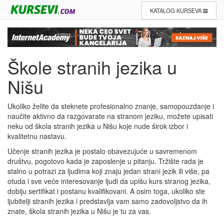
KATALOG KURSEVA
Škole stranih jezika u
Nišu
Ukoliko želite da steknete profesionalno znanje, samopouzdanje i
naučite aktivno da razgovarate na stranom jeziku, možete upisati
neku od škola stranih jezika u Nišu koje nude širok izbor i
kvalitetnu nastavu.
Učenje stranih jezika je postalo obavezujuće u savremenom
društvu, pogotovo kada je zaposlenje u pitanju. Tržište rada je
stalno u potrazi za ljudima koji znaju jedan strani jezik ili više, pa
otuda i sve veće interesovanje ljudi da upišu kurs stranog jezika,
dobiju sertifikat i postanu kvalifikovani. A osim toga, ukoliko ste
ljubitelji stranih jezika i predstavlja vam samo zadovoljstvo da ih
znate, škola stranih jezika u Nišu je tu za vas.