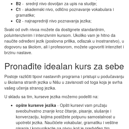
B2
- srednji nivo dovoljan za upis na studije;
C1
- akademski nivo, odlično poznavanje vokabulara i
gramatike;
C2
- najnapredniji nivo poznavanja jezika;
Svaki od ovih nivoa možete da dostignete standardnim,
poluintenzivnim i intenzivnim kursom. Ukoliko vam je hitno da
naučite određeni jezik (poslovna prilika, odlazak u inostranstvo), u
dogovoru sa školom, ali i profesorom, možete ugovoriti intenzitet i
brzinu nastave.
Pronađite idealan kurs za sebe
Postoje različiti tipovi nastavnih programa i pristupi u podučavanju
u školama stranih jezika u Nišu u zavisnosti od toga koja je svrha
vašeg učenja stranog jezika.
U skladu sa tim, kurseve jezika možemo podeliti na:
opšte kurseve jezika
- Opšti kursevi vam pružaju
sveobuhvatno znanje kroz čitanje, pisanje, slušanje i
konverzaciju, kojima postižete potpunu samostalnost u
upotrebi jezika. Naučićete vokabular, gramatiku i veštine
pisanja i komunikacije na nivou koji je predviđen tim