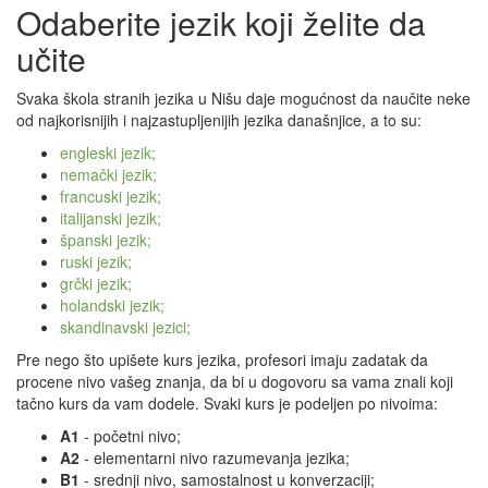
Odaberite jezik koji želite da
učite
Svaka škola stranih jezika u Nišu daje mogućnost da naučite neke
od najkorisnijih i najzastupljenijih jezika današnjice, a to su:
engleski jezik;
nemački jezik;
francuski jezik;
italijanski jezik;
španski jezik;
ruski jezik;
grčki jezik;
holandski jezik;
skandinavski jezici;
Pre nego što upišete kurs jezika, profesori imaju zadatak da
procene nivo vašeg znanja, da bi u dogovoru sa vama znali koji
tačno kurs da vam dodele. Svaki kurs je podeljen po nivoima:
A1
- početni nivo;
A2
- elementarni nivo razumevanja jezika;
B1
- srednji nivo, samostalnost u konverzaciji;