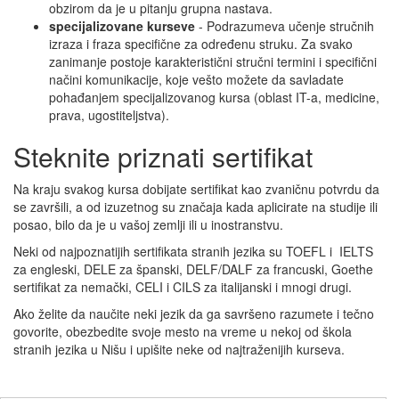
obzirom da je u pitanju grupna nastava.
specijalizovane kurseve
- Podrazumeva učenje stručnih
izraza i fraza specifične za određenu struku. Za svako
zanimanje postoje karakteristični stručni termini i specifični
načini komunikacije, koje vešto možete da savladate
pohađanjem specijalizovanog kursa (oblast IT-a, medicine,
prava, ugostiteljstva).
Steknite priznati sertifikat
Na kraju svakog kursa dobijate sertifikat kao zvaničnu potvrdu da
se završili, a od izuzetnog su značaja kada aplicirate na studije ili
posao, bilo da je u vašoj zemlji ili u inostranstvu.
Neki od najpoznatijih sertifikata stranih jezika su TOEFL i IELTS
za engleski, DELE za španski, DELF/DALF za francuski, Goethe
sertifikat za nemački, CELI i CILS za italijanski i mnogi drugi.
Ako želite da naučite neki jezik da ga savršeno razumete i tečno
govorite, obezbedite svoje mesto na vreme u nekoj od škola
stranih jezika u Nišu i upišite neke od najtraženijih kurseva.