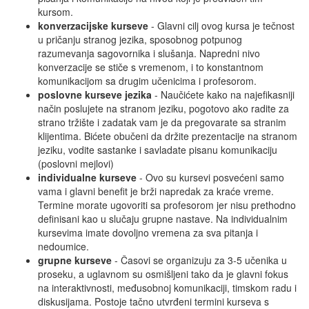
kursom.
konverzacijske kurseve
- Glavni cilj ovog kursa je tečnost
u pričanju stranog jezika, sposobnog potpunog
razumevanja sagovornika i slušanja. Napredni nivo
konverzacije se stiče s vremenom, i to konstantnom
komunikacijom sa drugim učenicima i profesorom.
poslovne kurseve jezika
- Naučićete kako na najefikasniji
način poslujete na stranom jeziku, pogotovo ako radite za
strano tržište i zadatak vam je da pregovarate sa stranim
klijentima. Bićete obučeni da držite prezentacije na stranom
jeziku, vodite sastanke i savladate pisanu komunikaciju
(poslovni mejlovi)
individualne kurseve
- Ovo su kursevi posvećeni samo
vama i glavni benefit je brži napredak za kraće vreme.
Termine morate ugovoriti sa profesorom jer nisu prethodno
definisani kao u slučaju grupne nastave. Na individualnim
kursevima imate dovoljno vremena za sva pitanja i
nedoumice.
grupne kurseve
- Časovi se organizuju za 3-5 učenika u
proseku, a uglavnom su osmišljeni tako da je glavni fokus
na interaktivnosti, međusobnoj komunikaciji, timskom radu i
diskusijama. Postoje tačno utvrđeni termini kurseva s