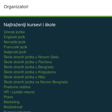
Organizatori
Najtraženiji kursevi i škole
Učenje jezika
Engleski jezik
Nemački jezik
Francuski jezik
Italijanski jezik
Škole stranih jezika u Novom Sadu
Škole stranih jezika u Pančevu
Škole stranih jezika u Beogradu
Škole stranih jezika u Kragujevcu
Škole stranih jezika u Nišu
Škole stranih jezika na Novom Beogradu
Poslovne veštine
HR / Ljudski resursi
Pravo
Marketing
Bezbednost
Kursevi računara