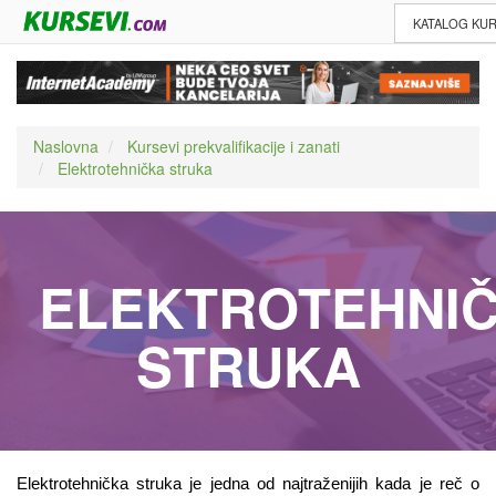
KATALOG KU
Naslovna
Kursevi prekvalifikacije i zanati
Elektrotehnička struka
ELEKTROTEHNI
STRUKA
Elektrotehnička struka je jedna od najtraženijih kada je reč o 