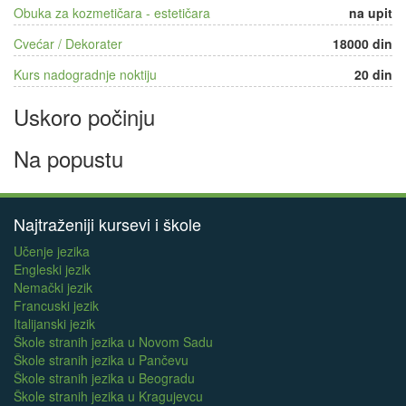
Obuka za kozmetičara - estetičara
na upit
Cvećar / Dekorater
18000 din
Kurs nadogradnje noktiju
20 din
Uskoro počinju
Na popustu
Najtraženiji kursevi i škole
Učenje jezika
Engleski jezik
Nemački jezik
Francuski jezik
Italijanski jezik
Škole stranih jezika u Novom Sadu
Škole stranih jezika u Pančevu
Škole stranih jezika u Beogradu
Škole stranih jezika u Kragujevcu