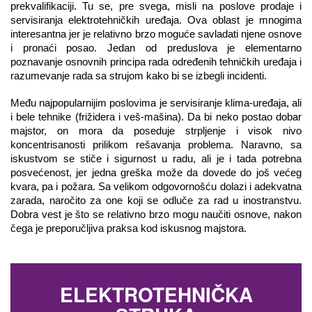
prekvalifikaciji. Tu se, pre svega, misli na poslove prodaje i 
servisiranja elektrotehničkih uređaja. Ova oblast je mnogima 
interesantna jer je relativno brzo moguće savladati njene osnove 
i pronaći posao. Jedan od preduslova je elementarno 
poznavanje osnovnih principa rada određenih tehničkih uređaja i 
razumevanje rada sa strujom kako bi se izbegli incidenti. 
Među najpopularnijim poslovima je servisiranje klima-uređaja, ali 
i bele tehnike (frižidera i veš-mašina). Da bi neko postao dobar 
majstor, on mora da poseduje strpljenje i visok nivo 
koncentrisanosti prilikom rešavanja problema. Naravno, sa 
iskustvom se stiče i sigurnost u radu, ali je i tada potrebna 
posvećenost, jer jedna greška može da dovede do još većeg 
kvara, pa i požara. Sa velikom odgovornošću dolazi i adekvatna 
zarada, naročito za one koji se odluče za rad u inostranstvu. 
Dobra vest je što se relativno brzo mogu naučiti osnove, nakon 
čega je preporučljiva praksa kod iskusnog majstora.
ELEKTROTEHNIČKA