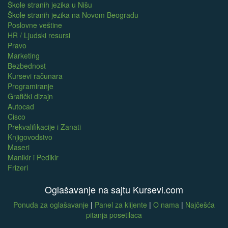
Škole stranih jezika u Nišu
Škole stranih jezika na Novom Beogradu
Poslovne veštine
HR / Ljudski resursi
Pravo
Marketing
Bezbednost
Kursevi računara
Programiranje
Grafički dizajn
Autocad
Cisco
Prekvalifikacije i Zanati
Knjigovodstvo
Maseri
Manikir i Pedikir
Frizeri
Oglašavanje na sajtu Kursevi.com
Ponuda za oglašavanje
|
Panel za klijente
|
O nama
|
Najčešća
pitanja posetilaca