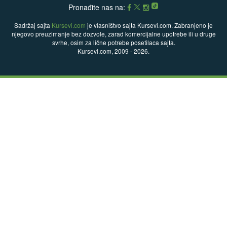
Pronađite nas na:
Sadržaj sajta
Kursevi.com
je vlasništvo sajta Kursevi.com. Zabranjeno je
njegovo preuzimanje bez dozvole, zarad komercijalne upotrebe ili u druge
svrhe, osim za lične potrebe posetilaca sajta.
Kursevi.com, 2009 - 2026.