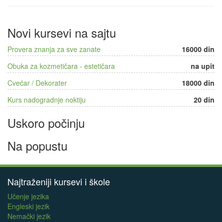
Novi kursevi na sajtu
Provera znanja za sve zanate
16000 din
Obuka za kozmetičara - estetičara
na upit
Cvećar / Dekorater
18000 din
Kurs nadogradnje noktiju
20 din
Uskoro počinju
Na popustu
Najtraženiji kursevi i škole
Učenje jezika
Engleski jezik
Nemački jezik