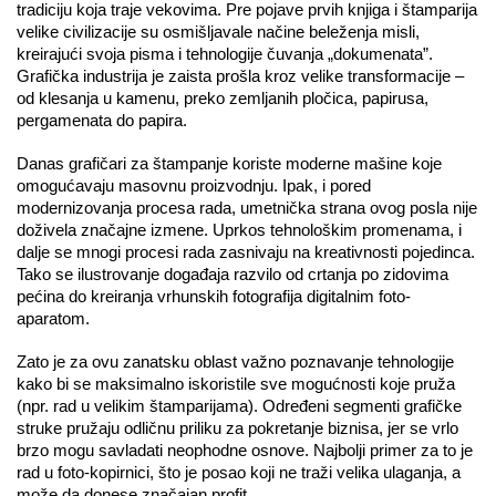
tradiciju koja traje vekovima. Pre pojave prvih knjiga i štamparija 
velike civilizacije su osmišljavale načine beleženja misli, 
kreirajući svoja pisma i tehnologije čuvanja „dokumenata”. 
Grafička industrija je zaista prošla kroz velike transformacije – 
od klesanja u kamenu, preko zemljanih pločica, papirusa, 
pergamenata do papira. 
Danas grafičari za štampanje koriste moderne mašine koje 
omogućavaju masovnu proizvodnju. Ipak, i pored 
modernizovanja procesa rada, umetnička strana ovog posla nije 
doživela značajne izmene. Uprkos tehnološkim promenama, i 
dalje se mnogi procesi rada zasnivaju na kreativnosti pojedinca. 
Tako se ilustrovanje događaja razvilo od crtanja po zidovima 
pećina do kreiranja vrhunskih fotografija digitalnim foto-
aparatom. 
Zato je za ovu zanatsku oblast važno poznavanje tehnologije 
kako bi se maksimalno iskoristile sve mogućnosti koje pruža 
(npr. rad u velikim štamparijama). Određeni segmenti grafičke 
struke pružaju odličnu priliku za pokretanje biznisa, jer se vrlo 
brzo mogu savladati neophodne osnove. Najbolji primer za to je 
rad u foto-kopirnici, što je posao koji ne traži velika ulaganja, a 
može da donese značajan profit.