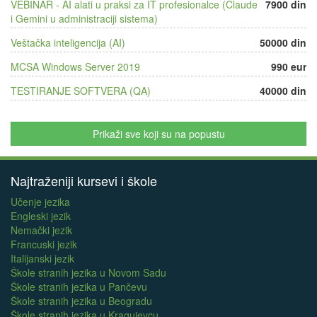
VEBINAR - AI alati u praksi za IT profesionalce (Claude
7900 din
i Gemini u administraciji sistema)
Veštačka inteligencija (AI)
50000 din
MCSA Windows Server 2019
990 eur
TESTIRANJE SOFTVERA (QA)
40000 din
Prikaži sve koji su na popustu
Najtraženiji kursevi i škole
Učenje jezika
Engleski jezik
Nemački jezik
Francuski jezik
Italijanski jezik
Škole stranih jezika u Novom Sadu
Škole stranih jezika u Pančevu
Škole stranih jezika u Beogradu
Škole stranih jezika u Kragujevcu