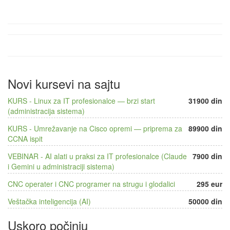
Novi kursevi na sajtu
KURS - Linux za IT profesionalce — brzi start
31900 din
(administracija sistema)
KURS - Umrežavanje na Cisco opremi — priprema za
89900 din
CCNA ispit
VEBINAR - AI alati u praksi za IT profesionalce (Claude
7900 din
i Gemini u administraciji sistema)
CNC operater i CNC programer na strugu i glodalici
295 eur
Veštačka inteligencija (AI)
50000 din
Uskoro počinju