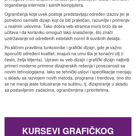
organičenja interneta i samih kompjutera.
Ograničenja koja uvek postoje predstavljaju određen izazov jer je
potrebno osmisliti dizajn koji će biti praktičan, razumljiv i primenjiv
u realnim uslovima. Tako dobra veb-stranica mora brzo da se
učitava i da korisniku omogući lako snalaženje, što znači
uzdržavanje od određenih estetskih normi ili suvišnih detalja.
Po sličnim pravilima funkcioniše i grafički dizajn, gde je važno
isporučiti određeni kvalitet, imajući na umu šta je konačni cilj (i
često, želja klijenta). Upravo su veb-dizajn i grafički dizajn najbolji
primeri moderne primene dizajnerskih rešenja i povezanosti sa
novim tehnologijama. Iako se tehnički uslovi i specifikacije menjaju
u skladu sa razvojem novih metoda, programa i trendova, ono što
se ne menja jeste fokusiranje na suštinu, tj. dizajniranje u skladu
sa postavljenim zadacima, ograničenjima i prioritetima.
KURSEVI GRAFIČKOG