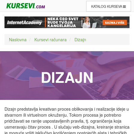
KATALOG KURSEVA
Naslovna
Kursevi računara
Dizajn
DIZAJN
Dizajn predstavlja kreativan proces oblikovanja i realizacije ideje u
stvarnom ili virtuelnom okruženju. Tokom procesa je potrebno
pridržavati se ranije uspostavljenih pravila, tj. ograničenja koja
usmeravaju čitav proces . U slučaju veb-dizajna, kreiranje stranica
je moguće vršiti isključivo korišćenjem postojećih alata i tehničkih