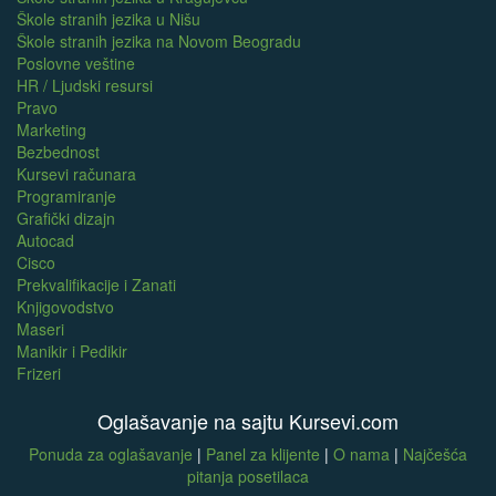
Škole stranih jezika u Nišu
Škole stranih jezika na Novom Beogradu
Poslovne veštine
HR / Ljudski resursi
Pravo
Marketing
Bezbednost
Kursevi računara
Programiranje
Grafički dizajn
Autocad
Cisco
Prekvalifikacije i Zanati
Knjigovodstvo
Maseri
Manikir i Pedikir
Frizeri
Oglašavanje na sajtu Kursevi.com
Ponuda za oglašavanje
|
Panel za klijente
|
O nama
|
Najčešća
pitanja posetilaca