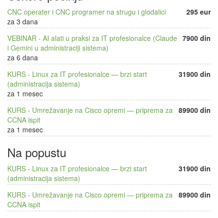
CNC operater i CNC programer na strugu i glodalici
295 eur
za 3 dana
VEBINAR - AI alati u praksi za IT profesionalce (Claude
7900 din
i Gemini u administraciji sistema)
za 6 dana
KURS - Linux za IT profesionalce — brzi start
31900 din
(administracija sistema)
za 1 mesec
KURS - Umrežavanje na Cisco opremi — priprema za
89900 din
CCNA ispit
za 1 mesec
Na popustu
KURS - Linux za IT profesionalce — brzi start
31900 din
(administracija sistema)
KURS - Umrežavanje na Cisco opremi — priprema za
89900 din
CCNA ispit