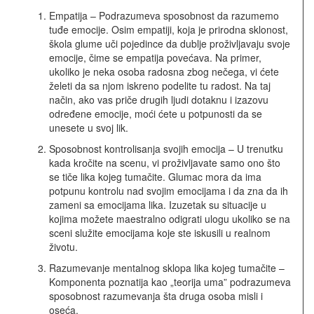
Empatija – Podrazumeva sposobnost da razumemo
tuđe emocije. Osim empatiji, koja je prirodna sklonost,
škola glume uči pojedince da dublje proživljavaju svoje
emocije, čime se empatija povećava. Na primer,
ukoliko je neka osoba radosna zbog nečega, vi ćete
želeti da sa njom iskreno podelite tu radost. Na taj
način, ako vas priče drugih ljudi dotaknu i izazovu
određene emocije, moći ćete u potpunosti da se
unesete u svoj lik.
Sposobnost kontrolisanja svojih emocija – U trenutku
kada kročite na scenu, vi proživljavate samo ono što
se tiče lika kojeg tumačite. Glumac mora da ima
potpunu kontrolu nad svojim emocijama i da zna da ih
zameni sa emocijama lika. Izuzetak su situacije u
kojima možete maestralno odigrati ulogu ukoliko se na
sceni služite emocijama koje ste iskusili u realnom
životu.
Razumevanje mentalnog sklopa lika kojeg tumačite –
Komponenta poznatija kao „teorija uma” podrazumeva
sposobnost razumevanja šta druga osoba misli i
oseća.