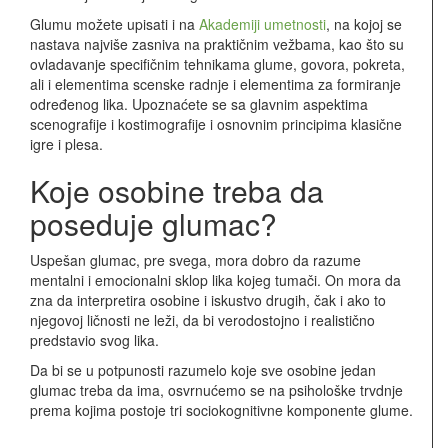
Glumu možete upisati i na
Akademiji umetnosti
, na kojoj se
nastava najviše zasniva na praktičnim vežbama, kao što su
ovladavanje specifičnim tehnikama glume, govora, pokreta,
ali i elementima scenske radnje i elementima za formiranje
određenog lika. Upoznaćete se sa glavnim aspektima
scenografije i kostimografije i osnovnim principima klasične
igre i plesa.
Koje osobine treba da
poseduje glumac?
Uspešan glumac, pre svega, mora dobro da razume
mentalni i emocionalni sklop lika kojeg tumači. On mora da
zna da interpretira osobine i iskustvo drugih, čak i ako to
njegovoj ličnosti ne leži, da bi verodostojno i realistično
predstavio svog lika.
Da bi se u potpunosti razumelo koje sve osobine jedan
glumac treba da ima, osvrnućemo se na psihološke trvdnje
prema kojima postoje tri sociokognitivne komponente glume.