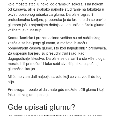
koje možete steći u nekoj od dramskih sekcija ili na nekom
od kurseva, ali je svakako najbolje studiranje na fakultetu u
okviru posebnog odseka za glumu. Da biste izgradili
profesionalnu karijeru, preporuka je da krenete da se bavite
glumom još u najranijem detinjstvu, da upišete školu glume i
vežbate javni nastup.
Komunikacijske i prezentacione veštine su od suštinskog
značaja za bavljenje glumom, a možete ih steći i
pohađanjem časova glume, i to kod najuglednijih predavača.
Za uspešnu karijeru su presudni trud i rad, kao i
dugogodišnje iskustvo. Da biste se ostvarili u što više uloga,
morate biti primećeni i tako sebi stvoriti put ka uspešnoj
glumačkoj karijeri.
Mi ćemo vam dati najbolje savete koji će vas voditi do tog
cilja.
Pre svega, trebalo bi da znate gde možete učiti glumu i koji
fakulteti za glumu postoje.
Gde upisati glumu?
Za glumu je potreban talenat koji će vas izdvojiti od drugih,