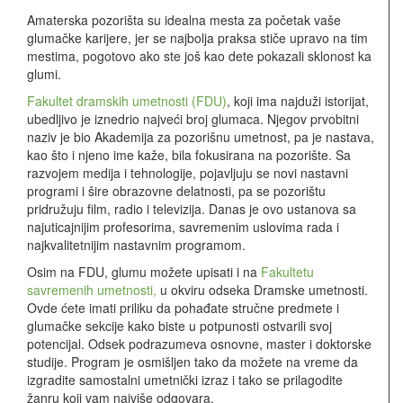
Amaterska pozorišta su idealna mesta za početak vaše
glumačke karijere, jer se najbolja praksa stiče upravo na tim
mestima, pogotovo ako ste još kao dete pokazali sklonost ka
glumi.
Fakultet dramskih umetnosti (FDU)
, koji ima najduži istorijat,
ubedljivo je iznedrio najveći broj glumaca. Njegov prvobitni
naziv je bio Akademija za pozorišnu umetnost, pa je nastava,
kao što i njeno ime kaže, bila fokusirana na pozorište. Sa
razvojem medija i tehnologije, pojavljuju se novi nastavni
programi i šire obrazovne delatnosti, pa se pozorištu
pridružuju film, radio i televizija. Danas je ovo ustanova sa
najuticajnijim profesorima, savremenim uslovima rada i
najkvalitetnijim nastavnim programom.
Osim na FDU, glumu možete upisati i na
Fakultetu
savremenih umetnosti,
u okviru odseka Dramske umetnosti.
Ovde ćete imati priliku da pohađate stručne predmete i
glumačke sekcije kako biste u potpunosti ostvarili svoj
potencijal. Odsek podrazumeva osnovne, master i doktorske
studije. Program je osmišljen tako da možete na vreme da
izgradite samostalni umetnički izraz i tako se prilagodite
žanru koji vam najviše odgovara.