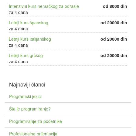
Intenzivni kurs nemačkog za odrasle
od 8000 din
za 4 dana
Letnji kurs španskog
od 20000 din
za 4 dana
Letnji kurs italijanskog
od 20000 din
za 4 dana
Letnji kurs grčkog
od 20000 din
za 4 dana
Najnoviji članci
Programski jezici
Šta je programiranje?
Programiranje za početnike
Profesionalna orijentacija