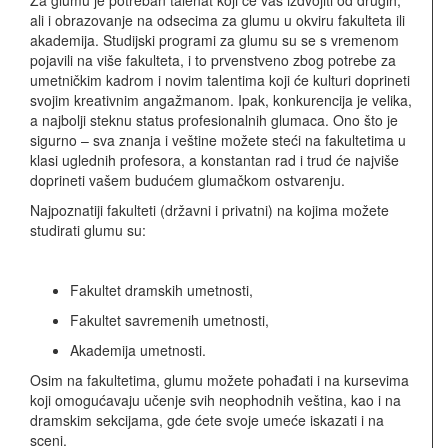
ali i obrazovanje na odsecima za glumu u okviru fakulteta ili
akademija. Studijski programi za glumu su se s vremenom
pojavili na više fakulteta, i to prvenstveno zbog potrebe za
umetničkim kadrom i novim talentima koji će kulturi doprineti
svojim kreativnim angažmanom. Ipak, konkurencija je velika,
a najbolji steknu status profesionalnih glumaca. Ono što je
sigurno – sva znanja i veštine možete steći na fakultetima u
klasi uglednih profesora, a konstantan rad i trud će najviše
doprineti vašem budućem glumačkom ostvarenju.
Najpoznatiji fakulteti (državni i privatni) na kojima možete
studirati glumu su:
Fakultet dramskih umetnosti,
Fakultet savremenih umetnosti,
Akademija umetnosti.
Osim na fakultetima, glumu možete pohađati i na kursevima
koji omogućavaju učenje svih neophodnih veština, kao i na
dramskim sekcijama, gde ćete svoje umeće iskazati i na
sceni.