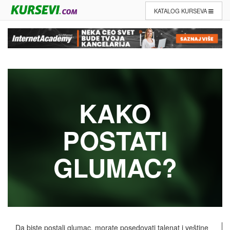
KATALOG KURSEVA
KAKO
POSTATI
GLUMAC?
Da biste postali glumac, morate posedovati talenat i veštine