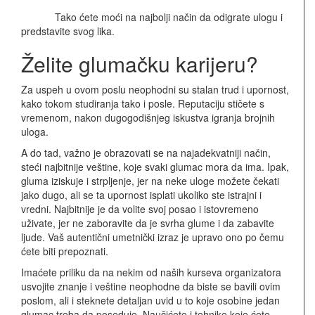
Tako ćete moći na najbolji način da odigrate ulogu i
predstavite svog lika.
Želite glumačku karijeru?
Za uspeh u ovom poslu neophodni su stalan trud i upornost,
kako tokom studiranja tako i posle. Reputaciju stičete s
vremenom, nakon dugogodišnjeg iskustva igranja brojnih
uloga.
A do tad, važno je obrazovati se na najadekvatniji način,
steći najbitnije veštine, koje svaki glumac mora da ima. Ipak,
gluma iziskuje i strpljenje, jer na neke uloge možete čekati
jako dugo, ali se ta upornost isplati ukoliko ste istrajni i
vredni. Najbitnije je da volite svoj posao i istovremeno
uživate, jer ne zaboravite da je svrha glume i da zabavite
ljude. Vaš autentični umetnički izraz je upravo ono po čemu
ćete biti prepoznati.
Imaćete priliku da na nekim od naših kurseva organizatora
usvojite znanje i veštine neophodne da biste se bavili ovim
poslom, ali i steknete detaljan uvid u to koje osobine jedan
glumac treba da poseduje. Naučićete i tehnike koje ćete