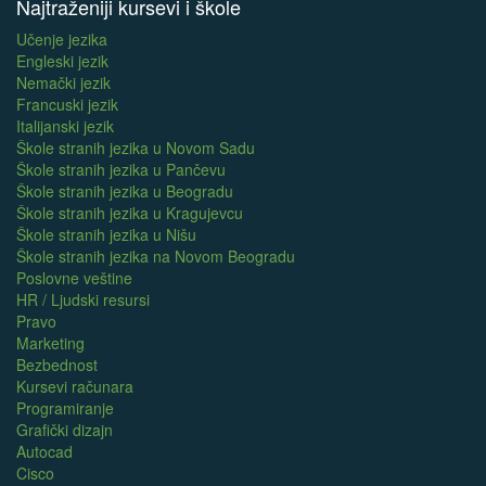
Najtraženiji kursevi i škole
Učenje jezika
Engleski jezik
Nemački jezik
Francuski jezik
Italijanski jezik
Škole stranih jezika u Novom Sadu
Škole stranih jezika u Pančevu
Škole stranih jezika u Beogradu
Škole stranih jezika u Kragujevcu
Škole stranih jezika u Nišu
Škole stranih jezika na Novom Beogradu
Poslovne veštine
HR / Ljudski resursi
Pravo
Marketing
Bezbednost
Kursevi računara
Programiranje
Grafički dizajn
Autocad
Cisco