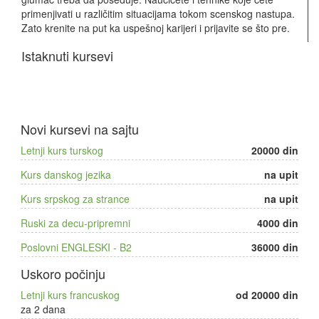
primenjivati u različitim situacijama tokom scenskog nastupa.
Zato krenite na put ka uspešnoj karijeri i prijavite se što pre.
Istaknuti kursevi
Novi kursevi na sajtu
Letnji kurs turskog
20000 din
Kurs danskog jezika
na upit
Kurs srpskog za strance
na upit
Ruski za decu-pripremni
4000 din
Poslovni ENGLESKI - B2
36000 din
Uskoro počinju
Letnji kurs francuskog
od 20000 din
za 2 dana