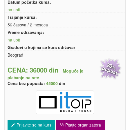
Datum početka kursa:
na upit
Trajanje kursa:
56 časova / 2 meseca
Vreme održavanja:
na upit
Gradovi u kojima se kurs održava:
Beograd
20
%
popust
CENA: 36000 din
|
Moguće je
plaćanje na rate.
Cena bez popusta:
45000
din
Prijavite se na kurs
Pitajte organizatora