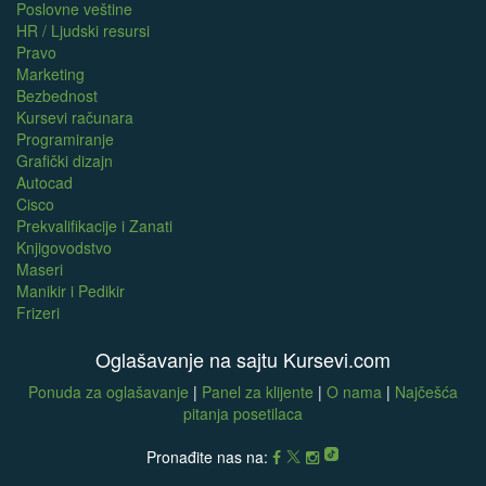
Poslovne veštine
HR / Ljudski resursi
Pravo
Marketing
Bezbednost
Kursevi računara
Programiranje
Grafički dizajn
Autocad
Cisco
Prekvalifikacije i Zanati
Knjigovodstvo
Maseri
Manikir i Pedikir
Frizeri
Oglašavanje na sajtu Kursevi.com
Ponuda za oglašavanje
|
Panel za klijente
|
O nama
|
Najčešća
pitanja posetilaca
Pronađite nas na: