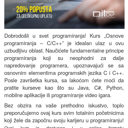
Dobrodošli u svet programiranja! Kurs „Osnove
programiranja – C/C++” je idealan ulaz u ovu
uzbudljivu oblast. Naučićete fundamentalne principe
programiranja koji su neophodni za dalje
napredovanje programera, upoznavajući se sa
osnovnim elementima programskih jezika C i C++.
Posle završetka kursa, sa lakoćom ćete moći da
pratite kurseve kao što su Java, C#, Python,
mobilne aplikacije ili programiranje video igara.
Bez obzira na vaše prethodno iskustvo, toplo
preporučujemo ovaj kurs svim totalnim početnicima
koji žele da započnu svoju karijeru u programiranju!
Ovaj kurs je dostupan i u online formatu