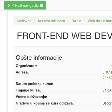
Prikaži navigaciju
Naslovna
Naslovna
Kursevi računara
Dizajn
Web dizajn kur
Poslovne veštine
FRONT-END WEB DEVE
Kursevi jezika
Kursevi računara
Opšte informacije
MBA studije
Organizator:
Infor
Prekvalifikacije i zanati
Adresa:
ul Kn
Hobi kursevi
prika
Datum početka kursa:
na upi
Nauči odmah
Trajanje kursa:
64 ča
Vreme održavanja:
na upi
Pretraži kurseve
Gradovi u kojima se kurs održava:
Beog