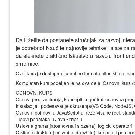
Da li želite da postanete stručnjak za razvoj int
je potrebno! Naučite najnovije tehnike i alate za
da steknete praktično iskustvo u razvoju front end
smernice.
Ovaj kurs je dostupan i u online formatu https://itoip.rs
Kompletan kurs podeljen je na dva dela: Osnovni kurs (po
OSNOVNI KURS
Osnovi programiranja, koncepti, algoritmi, osnovna pro
Instalacija i podesavanje okruzenja(VS Code, NodeJS, G
Osnovni pojmovi u JavaScript-u, rezervisane reci, stand
Tipovi podataka u JavaScript-u
Uslovna grananja(osnovna i slozena), logicki operatori
Ciklicne strukture(for, while, do while), koncept i primena