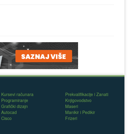
Kursevi računara
Prekvalifikacije i Zanati
Programiranje
Knjigovodstvo
Grafički dizajn
Maseri
Autocad
Manikir i Pedikir
Cisco
Frizeri