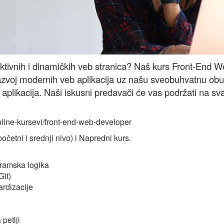
eraktivnih i dinamičkih veb stranica? Naš kurs Front-End
 razvoj modernih veb aplikacija uz našu sveobuhvatnu obu
 aplikacija. Naši iskusni predavači će vas podržati na s
/online-kursevi/front-end-web-developer
četni i srednji nivo) i Napredni kurs.
gramska logika
it)
ardizacije
 petlji