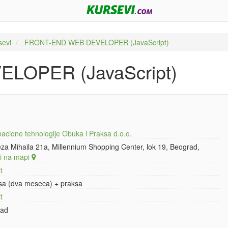
sevi
FRONT-END WEB DEVELOPER (JavaScript)
LOPER (JavaScript)
macione tehnologije Obuka i Praksa d.o.o.
eza Mihaila 21a, Millennium Shopping Center, lok 19, Beograd,
ži na mapi
t
sa (dva meseca) + praksa
t
rad