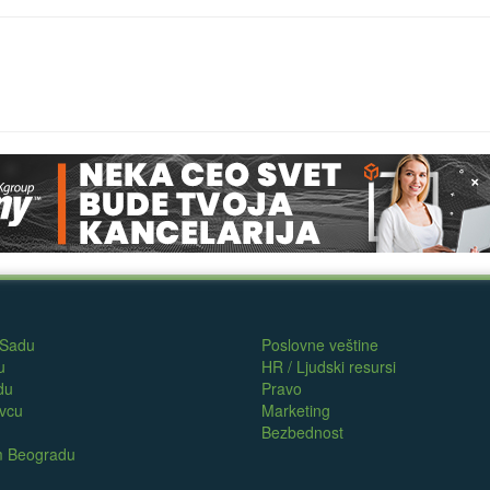
 Sadu
Poslovne veštine
u
HR / Ljudski resursi
du
Pravo
evcu
Marketing
Bezbednost
om Beogradu