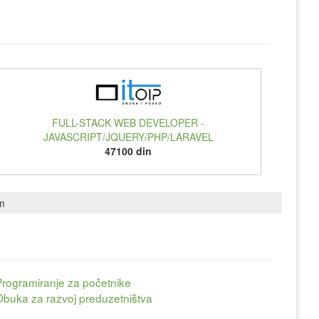
FULL-STACK WEB DEVELOPER -
JAVASCRIPT/JQUERY/PHP/LARAVEL
47100 din
om
Programiranje za početnike
Obuka za razvoj preduzetništva