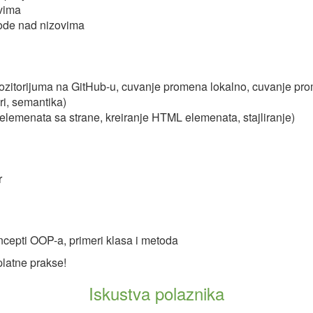
ovima
tode nad nizovima
pozitorijuma na GitHub-u, cuvanje promena lokalno, cuvanje pr
i, semantika)
menata sa strane, kreiranje HTML elemenata, stajliranje)
r
ncepti OOP-a, primeri klasa i metoda
latne prakse!
Iskustva polaznika