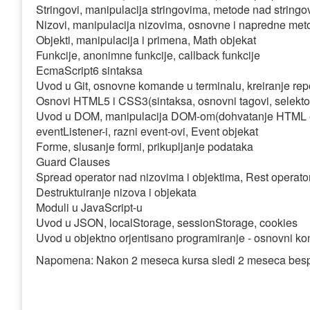
Stringovi, manipulacija stringovima, metode nad string
Nizovi, manipulacija nizovima, osnovne i napredne me
Objekti, manipulacija i primena, Math objekat
Funkcije, anonimne funkcije, callback funkcije
EcmaScript6 sintaksa
Uvod u Git, osnovne komande u terminalu, kreiranje re
Osnovi HTML5 i CSS3(sintaksa, osnovni tagovi, selektor
Uvod u DOM, manipulacija DOM-om(dohvatanje HTML ele
eventListener-i, razni event-ovi, Event objekat
Forme, slusanje formi, prikupljanje podataka
Guard Clauses
Spread operator nad nizovima i objektima, Rest operato
Destruktuiranje nizova i objekata
Moduli u JavaScript-u
Uvod u JSON, localStorage, sessionStorage, cookies
Uvod u objektno orjentisano programiranje - osnovni ko
Napomena: Nakon 2 meseca kursa sledi 2 meseca besp