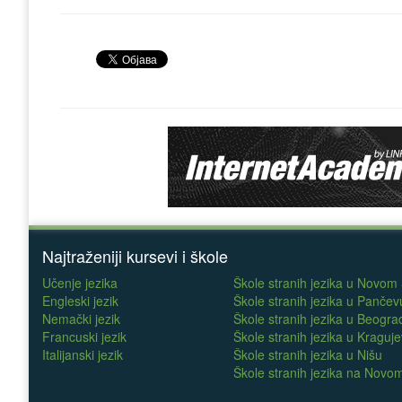
Najtraženiji kursevi i škole
Učenje jezika
Škole stranih jezika u Novom
Engleski jezik
Škole stranih jezika u Pančev
Nemački jezik
Škole stranih jezika u Beogra
Francuski jezik
Škole stranih jezika u Kraguj
Italijanski jezik
Škole stranih jezika u Nišu
Škole stranih jezika na Nov