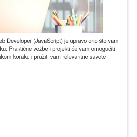
 Web Developer (JavaScript) je upravo ono što vam
ku. Praktične vežbe i projekti će vam omogućiti
vakom koraku i pružiti vam relevantne savete i