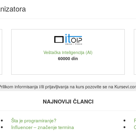
nizatora
Veštačka inteligencija (AI)
60000 din
rilikom informisanja i/ili prijavljivanja na kurs pozovite se na Kursevi.c
NAJNOVIJI ČLANCI
Šta je programiranje?
Influencer – značenje termina