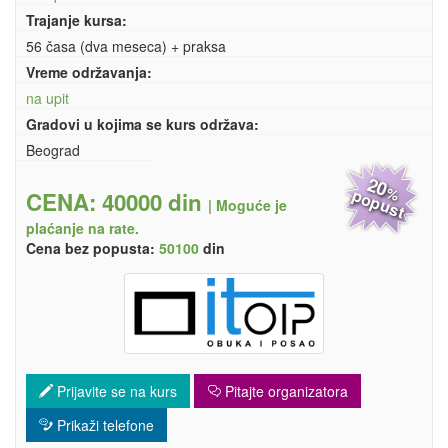
Trajanje kursa:
56 časa (dva meseca) + praksa
Vreme održavanja:
na upit
Gradovi u kojima se kurs održava:
Beograd
20
%
popust
CENA: 40000 din
|
Moguće je
plaćanje na rate.
Cena bez popusta:
50100
din
Prijavite se na kurs
Pitajte organizatora
Prikaži telefone