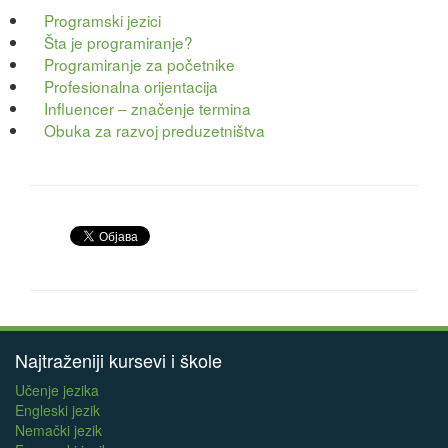
Programski jezici
Šta je programiranje?
Programiranje za početnike
Profesionalna orijentacija
Influencer – značenje termina
Obuka za razvoj preduzetništva
Najtraženiji kursevi i škole
Učenje jezika
Engleski jezik
Nemački jezik