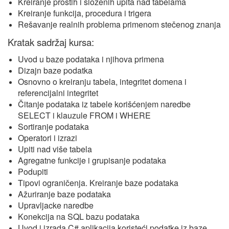
Kreiranje prostih i složenih upita nad tabelama
Kreiranje funkcija, procedura i trigera
Rešavanje realnih problema primenom stečenog znanja
Kratak sadržaj kursa:
Uvod u baze podataka i njihova primena
Dizajn baze podatka
Osnovno o kreiranju tabela, integritet domena i
referencijalni integritet
Čitanje podataka iz tabele korišćenjem naredbe
SELECT i klauzule FROM i WHERE
Sortiranje podataka
Operatori i izrazi
Upiti nad više tabela
Agregatne funkcije i grupisanje podataka
Podupiti
Tipovi ograničenja. Kreiranje baze podataka
Ažuriranje baze podataka
Upravljacke naredbe
Konekcija na SQL bazu podataka
Uvod i izrada C# aplikacija koristeći podatke iz baze