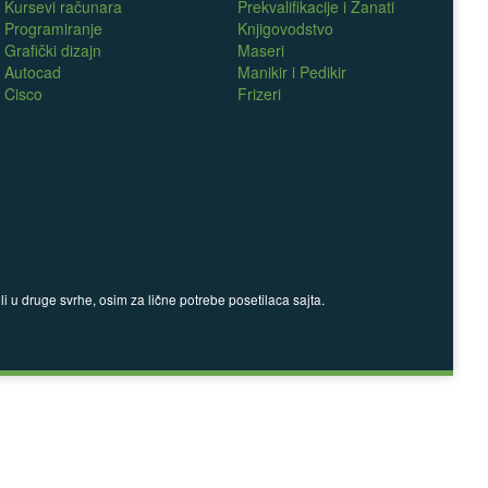
Kursevi računara
Prekvalifikacije i Zanati
Programiranje
Knjigovodstvo
Grafički dizajn
Maseri
Autocad
Manikir i Pedikir
Cisco
Frizeri
 u druge svrhe, osim za lične potrebe posetilaca sajta.