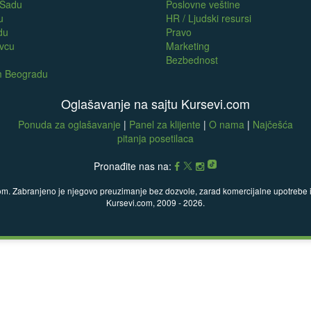
 Sadu
Poslovne veštine
u
HR / Ljudski resursi
du
Pravo
evcu
Marketing
Bezbednost
om Beogradu
Oglašavanje na sajtu Kursevi.com
Ponuda za oglašavanje
|
Panel za klijente
|
O nama
|
Najčešća
pitanja posetilaca
Pronađite nas na:
com. Zabranjeno je njegovo preuzimanje bez dozvole, zarad komercijalne upotrebe ili
Kursevi.com, 2009 - 2026.