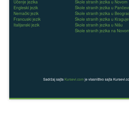
Učenje jezika
Škole stranih jezika u Novom
Engleski jezik
Škole stranih jezika u Pančev
Nemački jezik
Škole stranih jezika u Beogra
Francuski jezik
Škole stranih jezika u Kraguj
Italijanski jezik
Škole stranih jezika u Nišu
Škole stranih jezika na Nov
Sadržaj sajta
Kursevi.com
je vlasništvo sajta Kursevi.