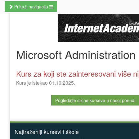
Prikaži navigaciju
Naslovna
Poslovne veštine
Kursevi jezika
Microsoft Administration
Kursevi računara
MBA studije
Kurs za koji ste zainteresovani više n
Prekvalifikacije i zanati
Kurs je istekao 01.10.2025.
Hobi kursevi
Pogledajte slične kurseve u našoj ponudi
Nauči odmah
Pretraži kurseve
Najtraženiji kursevi i škole