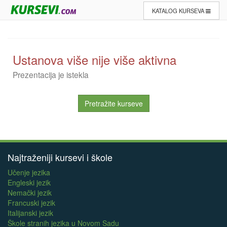
KATALOG KURSEVA
Ustanova više nije više aktivna
Prezentacija je istekla
Pretražite kurseve
Najtraženiji kursevi i škole
Učenje jezika
Engleski jezik
Nemački jezik
Francuski jezik
Italijanski jezik
Škole stranih jezika u Novom Sadu