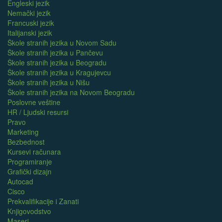
Engleski jezik
Nemački jezik
Francuski jezik
Italijanski jezik
Škole stranih jezika u Novom Sadu
Škole stranih jezika u Pančevu
Škole stranih jezika u Beogradu
Škole stranih jezika u Kragujevcu
Škole stranih jezika u Nišu
Škole stranih jezika na Novom Beogradu
Poslovne veštine
HR / Ljudski resursi
Pravo
Marketing
Bezbednost
Kursevi računara
Programiranje
Grafički dizajn
Autocad
Cisco
Prekvalifikacije i Zanati
Knjigovodstvo
Maseri