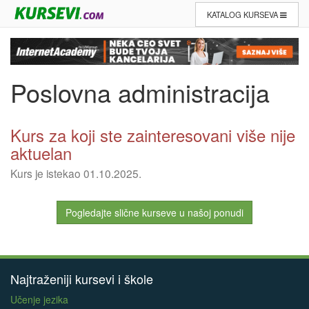
KATALOG KURSEVA
Poslovna administracija
Kurs za koji ste zainteresovani više nije
aktuelan
Kurs je istekao 01.10.2025.
Pogledajte slične kurseve u našoj ponudi
Najtraženiji kursevi i škole
Učenje jezika