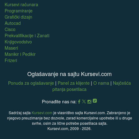
Kursevi računara
Programiranje
Grafički dizajn
Autocad
Cisco
Prekvalifikacije i Zanati
Knjigovodstvo
Maseri
Manikir i Pedikir
Frizeri
Oglašavanje na sajtu Kursevi.com
Ponuda za oglašavanje
|
Panel za klijente
|
O nama
|
Najčešća
pitanja posetilaca
Pronađite nas na:
Sadržaj sajta
Kursevi.com
je vlasništvo sajta Kursevi.com. Zabranjeno je
njegovo preuzimanje bez dozvole, zarad komercijalne upotrebe ili u druge
svrhe, osim za lične potrebe posetilaca sajta.
Kursevi.com, 2009 - 2026.