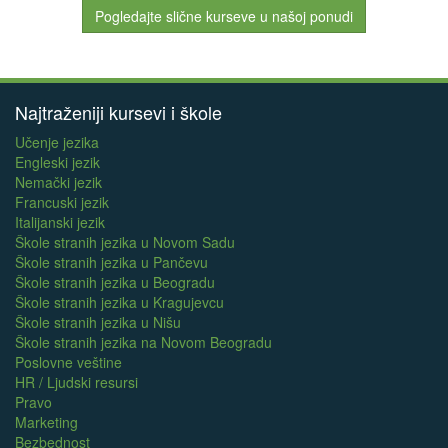
Pogledajte slične kurseve u našoj ponudi
Najtraženiji kursevi i škole
Učenje jezika
Engleski jezik
Nemački jezik
Francuski jezik
Italijanski jezik
Škole stranih jezika u Novom Sadu
Škole stranih jezika u Pančevu
Škole stranih jezika u Beogradu
Škole stranih jezika u Kragujevcu
Škole stranih jezika u Nišu
Škole stranih jezika na Novom Beogradu
Poslovne veštine
HR / Ljudski resursi
Pravo
Marketing
Bezbednost