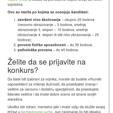
vojnicima.
Ovo su merila po kojima se ocenjuju kandidati:
završeni nivo školovanja
– ukupno 25 bodova
(osnovno obrazovanje – 5 bodova, srednje
obrazovanje 3. stepen – 15 bodova, srednje
obrazovanje 4. stepen ili viši nivo obrazovanja – 25
bodova);
provera fizičke sposobnosti
– do 35 bodova;
psihološka procena
– do 40 bodova.
Želite da se prijavite na
konkurs?
Da biste bili izabrani za vojnika, morate da budete vrhunski
osposobljeni za vršenje dužnosti, da posedujete znanja i
veštine za osnovnu i dodatnu specijalnost, da posedujete
liderske veštine i da imate dobre ocene od strane svojih
starešina.
Ukoliko ste zdravi, mentalno jaki i imate volju da služite svojoj
državi u
bezbednosne svrhe
, ovo zanimanje će biti idealno