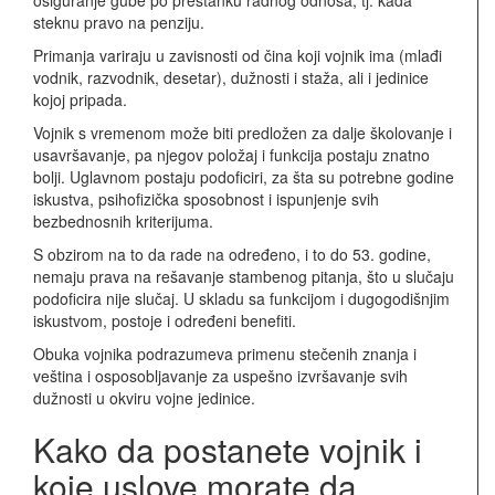
steknu pravo na penziju.
Primanja variraju u zavisnosti od čina koji vojnik ima (mlađi
vodnik, razvodnik, desetar), dužnosti i staža, ali i jedinice
kojoj pripada.
Vojnik s vremenom može biti predložen za dalje školovanje i
usavršavanje, pa njegov položaj i funkcija postaju znatno
bolji. Uglavnom postaju podoficiri, za šta su potrebne godine
iskustva, psihofizička sposobnost i ispunjenje svih
bezbednosnih kriterijuma.
S obzirom na to da rade na određeno, i to do 53. godine,
nemaju prava na rešavanje stambenog pitanja, što u slučaju
podoficira nije slučaj. U skladu sa funkcijom i dugogodišnjim
iskustvom, postoje i određeni benefiti.
Obuka vojnika podrazumeva primenu stečenih znanja i
veština i osposobljavanje za uspešno izvršavanje svih
dužnosti u okviru vojne jedinice.
Kako da postanete vojnik i
koje uslove morate da