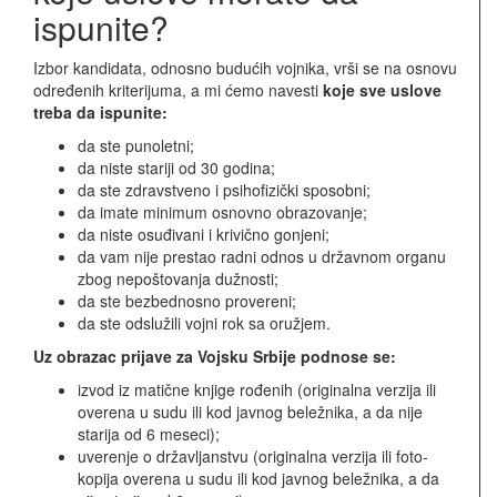
ispunite?
Izbor kandidata, odnosno budućih vojnika, vrši se na osnovu
određenih kriterijuma, a mi ćemo navesti
koje sve uslove
treba da ispunite:
da ste punoletni;
da niste stariji od 30 godina;
da ste zdravstveno i psihofizički sposobni;
da imate minimum osnovno obrazovanje;
da niste osuđivani i krivično gonjeni;
da vam nije prestao radni odnos u državnom organu
zbog nepoštovanja dužnosti;
da ste bezbednosno provereni;
da ste odslužili vojni rok sa oružjem.
Uz obrazac prijave za Vojsku Srbije podnose se:
izvod iz matične knjige rođenih (originalna verzija ili
overena u sudu ili kod javnog beležnika, a da nije
starija od 6 meseci);
uverenje o državljanstvu (originalna verzija ili foto-
kopija overena u sudu ili kod javnog beležnika, a da