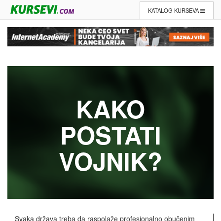
KATALOG KURSEVA
KAKO
POSTATI
VOJNIK?
Svaka država treba da raspolaže profesionalno obučenim