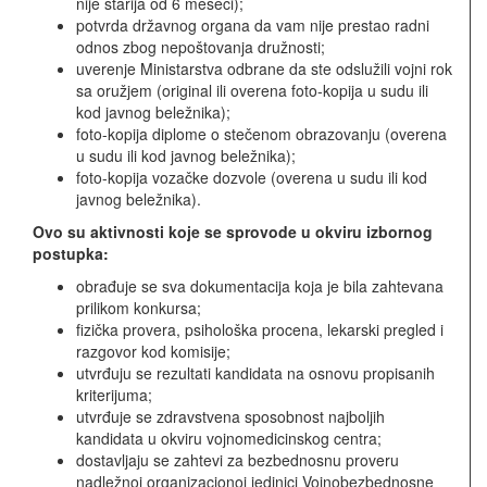
nije starija od 6 meseci);
potvrda državnog organa da vam nije prestao radni
odnos zbog nepoštovanja družnosti;
uverenje Ministarstva odbrane da ste odslužili vojni rok
sa oružjem (original ili overena foto-kopija u sudu ili
kod javnog beležnika);
foto-kopija diplome o stečenom obrazovanju (overena
u sudu ili kod javnog beležnika);
foto-kopija vozačke dozvole (overena u sudu ili kod
javnog beležnika).
Ovo su aktivnosti koje se sprovode u okviru izbornog
postupka:
obrađuje se sva dokumentacija koja je bila zahtevana
prilikom konkursa;
fizička provera, psihološka procena, lekarski pregled i
razgovor kod komisije;
utvrđuju se rezultati kandidata na osnovu propisanih
kriterijuma;
utvrđuje se zdravstvena sposobnost najboljih
kandidata u okviru vojnomedicinskog centra;
dostavljaju se zahtevi za bezbednosnu proveru
nadležnoj organizacionoj jedinici Vojnobezbednosne