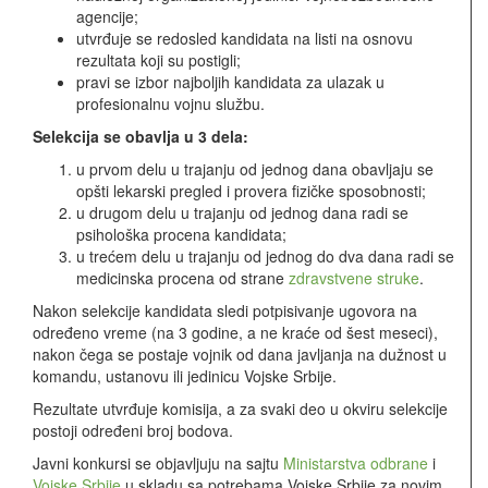
agencije;
utvrđuje se redosled kandidata na listi na osnovu
rezultata koji su postigli;
pravi se izbor najboljih kandidata za ulazak u
profesionalnu vojnu službu.
Selekcija se obavlja u 3 dela:
u prvom delu u trajanju od jednog dana obavljaju se
opšti lekarski pregled i provera fizičke sposobnosti;
u drugom delu u trajanju od jednog dana radi se
psihološka procena kandidata;
u trećem delu u trajanju od jednog do dva dana radi se
medicinska procena od strane
zdravstvene struke
.
Nakon selekcije kandidata sledi potpisivanje ugovora na
određeno vreme (na 3 godine, a ne kraće od šest meseci),
nakon čega se postaje vojnik od dana javljanja na dužnost u
komandu, ustanovu ili jedinicu Vojske Srbije.
Rezultate utvrđuje komisija, a za svaki deo u okviru selekcije
postoji određeni broj bodova.
Javni konkursi se objavljuju na sajtu
Ministarstva odbrane
i
Vojske Srbije
u skladu sa potrebama Vojske Srbije za novim