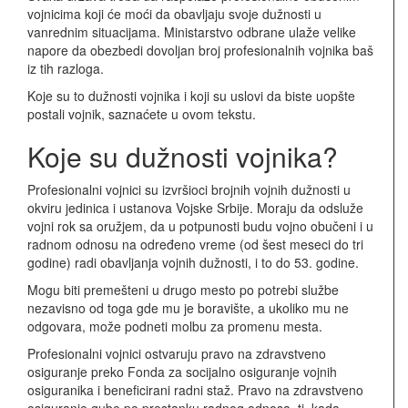
vojnicima koji će moći da obavljaju svoje dužnosti u
vanrednim situacijama. Ministarstvo odbrane ulaže velike
napore da obezbedi dovoljan broj profesionalnih vojnika baš
iz tih razloga.
Koje su to dužnosti vojnika i koji su uslovi da biste uopšte
postali vojnik, saznaćete u ovom tekstu.
Koje su dužnosti vojnika?
Profesionalni vojnici su izvršioci brojnih vojnih dužnosti u
okviru jedinica i ustanova Vojske Srbije. Moraju da odsluže
vojni rok sa oružjem, da u potpunosti budu vojno obučeni i u
radnom odnosu na određeno vreme (od šest meseci do tri
godine) radi obavljanja vojnih dužnosti, i to do 53. godine.
Mogu biti premešteni u drugo mesto po potrebi službe
nezavisno od toga gde mu je boravište, a ukoliko mu ne
odgovara, može podneti molbu za promenu mesta.
Profesionalni vojnici ostvaruju pravo na zdravstveno
osiguranje preko Fonda za socijalno osiguranje vojnih
osiguranika i beneficirani radni staž. Pravo na zdravstveno
osiguranje gube po prestanku radnog odnosa, tj. kada