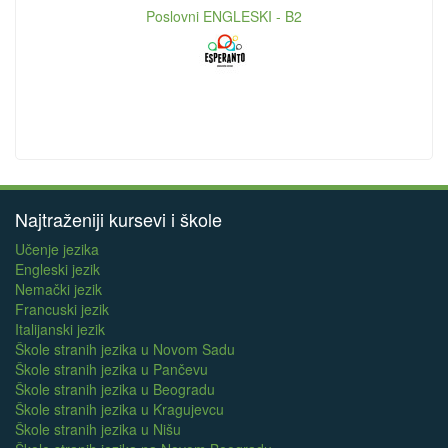
Poslovni ENGLESKI - B2
Najtraženiji kursevi i škole
Učenje jezika
Engleski jezik
Nemački jezik
Francuski jezik
Italijanski jezik
Škole stranih jezika u Novom Sadu
Škole stranih jezika u Pančevu
Škole stranih jezika u Beogradu
Škole stranih jezika u Kragujevcu
Škole stranih jezika u Nišu