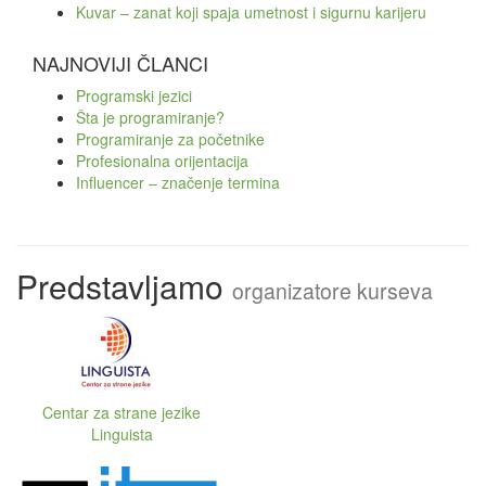
Kuvar – zanat koji spaja umetnost i sigurnu karijeru
NAJNOVIJI ČLANCI
Programski jezici
Šta je programiranje?
Programiranje za početnike
Profesionalna orijentacija
Influencer – značenje termina
Predstavljamo
organizatore kurseva
Centar za strane jezike
Linguista