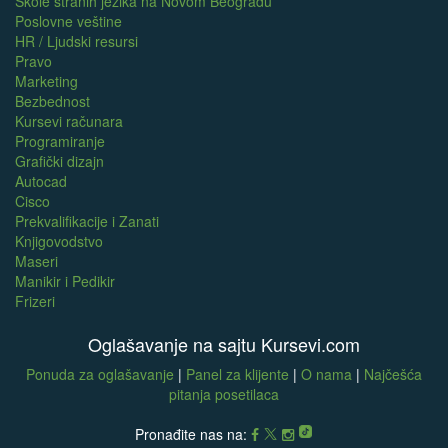
Škole stranih jezika na Novom Beogradu
Poslovne veštine
HR / Ljudski resursi
Pravo
Marketing
Bezbednost
Kursevi računara
Programiranje
Grafički dizajn
Autocad
Cisco
Prekvalifikacije i Zanati
Knjigovodstvo
Maseri
Manikir i Pedikir
Frizeri
Oglašavanje na sajtu Kursevi.com
Ponuda za oglašavanje
|
Panel za klijente
|
O nama
|
Najčešća
pitanja posetilaca
Pronađite nas na: