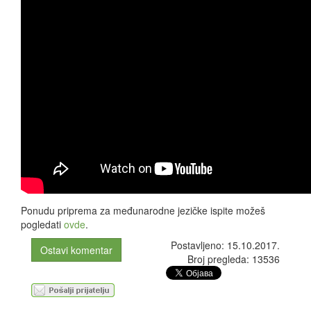
Ponudu priprema za međunarodne jezičke ispite možeš
pogledati
ovde
.
Postavljeno: 15.10.2017.
Ostavi komentar
Broj pregleda: 13536