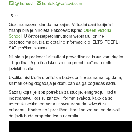
@ kursevi
|
kontakt@kursevi.com
15. okt.
Gost na našem štandu, na sajmu Virtualni dani karijera i
znanja bila je Nikoleta Rakočević ispred
Queen Victoria
School
. U četrdesetpetominutnom webinaru, online
posetiocima pružila je detaljne informacije o IELTS, TOEFL i
SAT jezičkim ispitima.
Nikoleta je profesor i simultani prevodilac sa iskustvom dugim
11 godina i 9 godina iskustva u pripremi međunarodnih
jezičkih ispita.
Ukoliko nisi bio/la u prilici da budeš online sa nama tog dana,
snimak celog događaja je dostupan da ga pogledaš sada.
Saznaj koji ti je ispit potreban za studije, emigraciju i rad u
inostranstvu, koji su zahtevi i format svakog, kako da se
spremiš i koliko vremena i novca treba da izdvojiš za
pripremu. Konkretno i praktično. Kreni na vreme, ne dozvoli
da jezik bude prepreka tvom napretku.