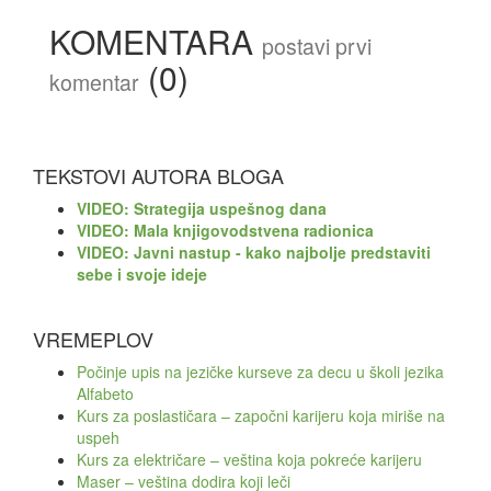
KOMENTARA
postavi prvi
(0)
komentar
TEKSTOVI AUTORA BLOGA
VIDEO: Strategija uspešnog dana
VIDEO: Mala knjigovodstvena radionica
VIDEO: Javni nastup - kako najbolje predstaviti
sebe i svoje ideje
VREMEPLOV
Počinje upis na jezičke kurseve za decu u školi jezika
Alfabeto
Kurs za poslastičara – započni karijeru koja miriše na
uspeh
Kurs za električare – veština koja pokreće karijeru
Maser – veština dodira koji leči