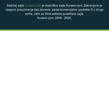
Sadržaj sajta
Kursevi.com
je vlasništvo sajta Kursevi.com. Zabranjeno je
njegovo preuzimanje bez dozvole, zarad komercijalne upotrebe ili u druge
svrhe, osim za lične potrebe posetilaca sajta.
Kursevi.com, 2009 - 2026.