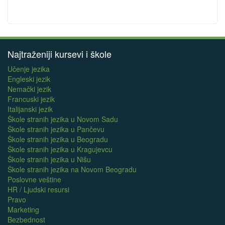
Najtraženiji kursevi i škole
Učenje jezika
Engleski jezik
Nemački jezik
Francuski jezik
Italijanski jezik
Škole stranih jezika u Novom Sadu
Škole stranih jezika u Pančevu
Škole stranih jezika u Beogradu
Škole stranih jezika u Kragujevcu
Škole stranih jezika u Nišu
Škole stranih jezika na Novom Beogradu
Poslovne veštine
HR / Ljudski resursi
Pravo
Marketing
Bezbednost