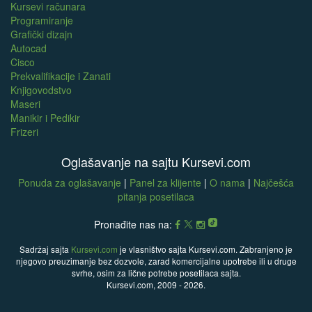
Kursevi računara
Programiranje
Grafički dizajn
Autocad
Cisco
Prekvalifikacije i Zanati
Knjigovodstvo
Maseri
Manikir i Pedikir
Frizeri
Oglašavanje na sajtu Kursevi.com
Ponuda za oglašavanje
|
Panel za klijente
|
O nama
|
Najčešća
pitanja posetilaca
Pronađite nas na:
Sadržaj sajta
Kursevi.com
je vlasništvo sajta Kursevi.com. Zabranjeno je
njegovo preuzimanje bez dozvole, zarad komercijalne upotrebe ili u druge
svrhe, osim za lične potrebe posetilaca sajta.
Kursevi.com, 2009 - 2026.