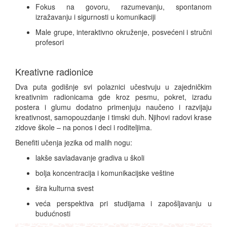
Fokus na govoru, razumevanju, spontanom
izražavanju i sigurnosti u komunikaciji
Male grupe, interaktivno okruženje, posvećeni i stručni
profesori
Kreativne radionice
Dva puta godišnje svi polaznici učestvuju u zajedničkim
kreativnim radionicama gde kroz pesmu, pokret, izradu
postera i glumu dodatno primenjuju naučeno i razvijaju
kreativnost, samopouzdanje i timski duh. Njihovi radovi krase
zidove škole – na ponos i deci i roditeljima.
Benefiti učenja jezika od malih nogu:
lakše savladavanje gradiva u školi
bolja koncentracija i komunikacijske veštine
šira kulturna svest
veća perspektiva pri studijama i zapošljavanju u
budućnosti