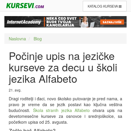
KATALOG KURSEVA
Naslovna
Blog
Počinje upis na jezičke
kurseve za decu u školi
jezika Alfabeto
21. avg.
Dragi roditelji i đaci, novo školsko putovanje je pred nama, a
pravo je vreme da se jezik postavi kao ključna veština
budućnosti.
Škola stranih jezika Alfabeto
otvara upis na
devetomesečne kurseve za osnovce i srednjoškolce, sa
početkom upisa od 25. avgusta.
Zašto baš Alfabeto?