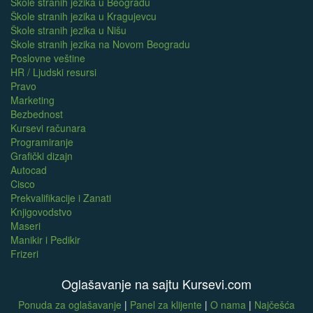
Škole stranih jezika u Beogradu
Škole stranih jezika u Kragujevcu
Škole stranih jezika u Nišu
Škole stranih jezika na Novom Beogradu
Poslovne veštine
HR / Ljudski resursi
Pravo
Marketing
Bezbednost
Kursevi računara
Programiranje
Grafički dizajn
Autocad
Cisco
Prekvalifikacije i Zanati
Knjigovodstvo
Maseri
Manikir i Pedikir
Frizeri
Oglašavanje na sajtu Kursevi.com
Ponuda za oglašavanje
|
Panel za klijente
|
O nama
|
Najčešća