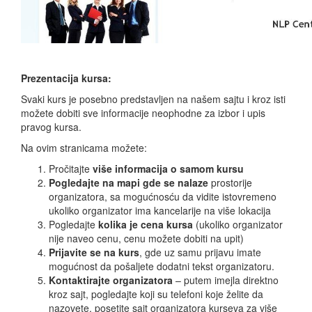
Prezentacija kursa:
Svaki kurs je posebno predstavljen na našem sajtu i kroz isti
možete dobiti sve informacije neophodne za izbor i upis
pravog kursa.
Na ovim stranicama možete:
Pročitajte
više informacija o samom kursu
Pogledajte na mapi gde se nalaze
prostorije
organizatora, sa mogućnosću da vidite istovremeno
ukoliko organizator ima kancelarije na više lokacija
Pogledajte
kolika je cena kursa
(ukoliko organizator
nije naveo cenu, cenu možete dobiti na upit)
Prijavite se na kurs
, gde uz samu prijavu imate
mogućnost da pošaljete dodatni tekst organizatoru.
Kontaktirajte organizatora
– putem imejla direktno
kroz sajt, pogledajte koji su telefoni koje želite da
nazovete, posetite sajt organizatora kurseva za više