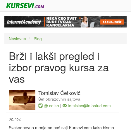
Naslovna
Blog
Brži i lakši pregled i
izbor pravog kursa za
vas
Tomislav Ćetković
Šef obrazovnih sajtova
@ cetko
|
tomislav@infostud.com
02. nov.
Svakodnevno menjamo naš sajt Kursevi.com kako bismo