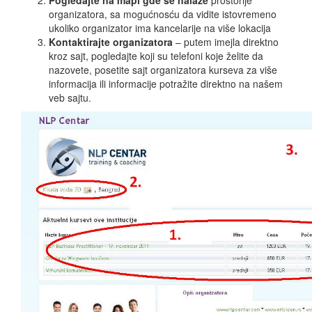
Pogledajte na mapi gde se nalaze
prostorije
organizatora, sa mogućnosću da vidite istovremeno
ukoliko organizator ima kancelarije na više lokacija
Kontaktirajte organizatora
– putem imejla direktno
kroz sajt, pogledajte koji su telefoni koje želite da
nazovete, posetite sajt organizatora kurseva za više
informacija ili informacije potražite direktno na našem
veb sajtu.