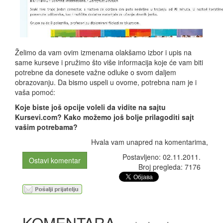
Želimo da vam ovim izmenama olakšamo izbor i upis na
same kurseve i pružimo što više informacija koje će vam biti
potrebne da donesete važne odluke o svom daljem
obrazovanju. Da bismo uspeli u ovome, potrebna nam je i
vaša pomoć:
Koje biste još opcije voleli da vidite na sajtu
Kursevi.com? Kako možemo još bolje prilagoditi sajt
vašim potrebama?
Hvala vam unapred na komentarima,
Postavljeno: 02.11.2011.
Ostavi komentar
Broj pregleda: 7176
KOMENTARA