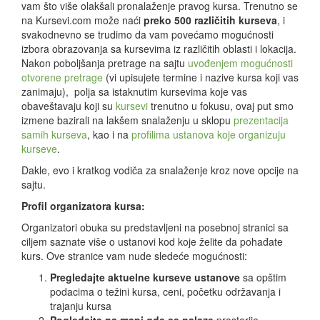
vam što više olakšali pronalaženje pravog kursa. Trenutno se
na Kursevi.com može naći
preko 500 različitih kurseva
, i
svakodnevno se trudimo da vam povećamo mogućnosti
izbora obrazovanja sa kursevima iz različitih oblasti i lokacija.
Nakon poboljšanja pretrage na sajtu
uvođenjem mogućnosti
otvorene pretrage
(vi upisujete termine i nazive kursa koji vas
zanimaju), polja sa istaknutim kursevima koje vas
obaveštavaju koji su
kursevi
trenutno u fokusu, ovaj put smo
izmene bazirali na lakšem snalaženju u sklopu
prezentacija
samih kurseva
, kao i na
profilima ustanova koje organizuju
kurseve
.
Dakle, evo i kratkog vodiča za snalaženje kroz nove opcije na
sajtu.
Profil organizatora kursa:
Organizatori obuka su predstavljeni na posebnoj stranici sa
ciljem saznate više o ustanovi kod koje želite da pohađate
kurs. Ove stranice vam nude sledeće mogućnosti:
Pregledajte aktuelne kurseve ustanove
sa opštim
podacima o težini kursa, ceni, početku održavanja i
trajanju kursa