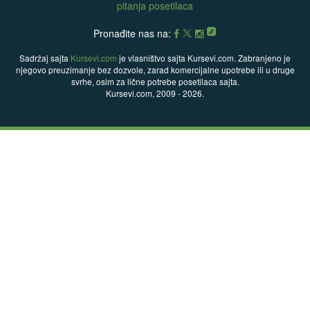
pitanja posetilaca
Pronađite nas na:
Sadržaj sajta
Kursevi.com
je vlasništvo sajta Kursevi.com. Zabranjeno je
njegovo preuzimanje bez dozvole, zarad komercijalne upotrebe ili u druge
svrhe, osim za lične potrebe posetilaca sajta.
Kursevi.com, 2009 - 2026.