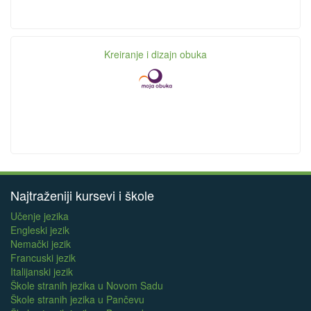
Kreiranje i dizajn obuka
Najtraženiji kursevi i škole
Učenje jezika
Engleski jezik
Nemački jezik
Francuski jezik
Italijanski jezik
Škole stranih jezika u Novom Sadu
Škole stranih jezika u Pančevu