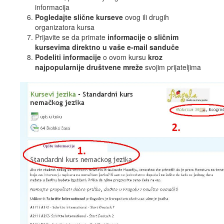
informacija
Pogledajte slične kurseve
ovog ili drugih
organizatora kursa
Prijavite se da primate
informacije o sličnim
kursevima direktno u vaše e-mail sanduče
Podeliti informacije
o ovom kursu
kroz
najpopularnije društvene mreže
svojim prijateljima