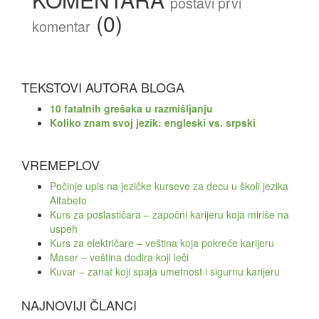
postavi prvi
(0)
komentar
TEKSTOVI AUTORA BLOGA
10 fatalnih grešaka u razmišljanju
Koliko znam svoj jezik: engleski vs. srpski
VREMEPLOV
Počinje upis na jezičke kurseve za decu u školi jezika
Alfabeto
Kurs za poslastičara – započni karijeru koja miriše na
uspeh
Kurs za električare – veština koja pokreće karijeru
Maser – veština dodira koji leči
Kuvar – zanat koji spaja umetnost i sigurnu karijeru
NAJNOVIJI ČLANCI