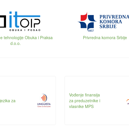
e tehnologije Obuka i Praksa
Privredna komora Srbije
d.o.o.
Vođenje finansija
jezika za
za preduzetnike i
vlasnike MPS