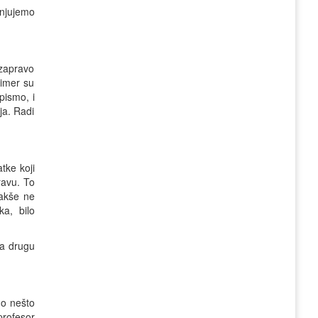
enjujemo
 zapravo
rimer su
pismo, i
ja. Radi
tke koji
ravu. To
lakše ne
ka, bilo
na drugu
mo nešto
profesor