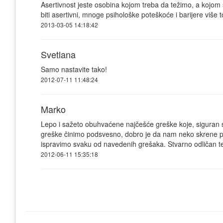
Asertivnost jeste osobina kojom treba da težimo, a kojom
biti asertivni, mnoge psihološke poteškoće i barijere više to
2013-03-05 14:18:42
Svetlana
Samo nastavite tako!
2012-07-11 11:48:24
Marko
Lepo i sažeto obuhvaćene najčešće greške koje, siguran 
greške činimo podsvesno, dobro je da nam neko skrene pažn
ispravimo svaku od navedenih grešaka. Stvarno odličan te
2012-06-11 15:35:18