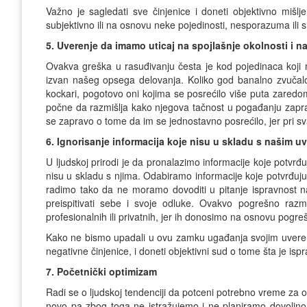
Važno je sagledati sve činjenice i doneti objektivno mišlj
subjektivno ili na osnovu neke pojedinosti, nesporazuma ili 
5. Uverenje da imamo uticaj na spojlašnje okolnosti i 
Ovakva greška u rasuđivanju česta je kod pojedinaca koji m
izvan našeg opsega delovanja. Koliko god banalno zvučalo,
kockari, pogotovo oni kojima se posrećilo više puta zaredom.
počne da razmišlja kako njegova tačnost u pogađanju zapr
se zapravo o tome da im se jednostavno posrećilo, jer pri
6. Ignorisanje informacija koje nisu u skladu s našim u
U ljudskoj prirodi je da pronalazimo informacije koje potvr
nisu u skladu s njima. Odabiramo informacije koje potvrđu
radimo tako da ne moramo dovoditi u pitanje ispravnost n
preispitivati sebe i svoje odluke. Ovakvo pogrešno razm
profesionalnih ili privatnih, jer ih donosimo na osnovu pogreš
Kako ne bismo upadali u ovu zamku ugađanja svojim uverenjim
negativne činjenice, i doneti objektivni sud o tome šta je ispr
7. Početnički optimizam
Radi se o ljudskoj tendenciji da potceni potrebno vreme z
novo pa zbog toga ne istražujemo i ne planiramo dovoljno 