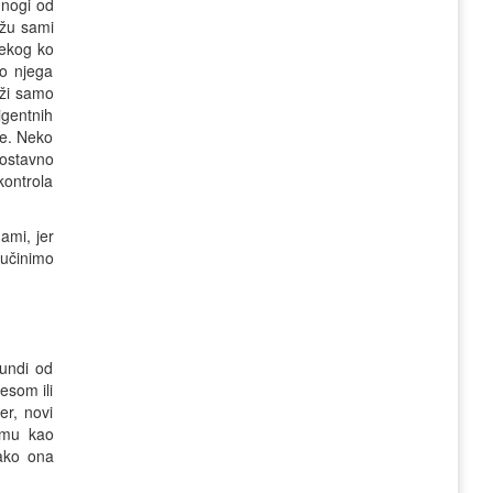
Mnogi od
ažu sami
nekog ko
ko njega
aži samo
igentnih
še. Neko
nostavno
kontrola
ami, jer
 učinimo
undi od
esom ili
er, novi
emu kao
iako ona