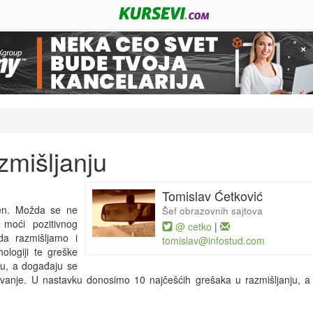
zmišljanju
Tomislav Ćetković
ršen. Možda se ne
Šef obrazovnih sajtova
 moći pozitivnog
@ cetko
|
da razmišljamo i
tomislav@infostud.com
ologiji te greške
ju, a događaju se
azovanje. U nastavku donosimo 10 najčešćih grešaka u razmišljanju, a