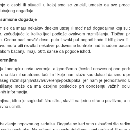
enje o osobi ili situaciji u kojoj smo se zatekli, umesto da sve proc
slučajnog događaja.
nasumične događaje
isle da imaju nekakav direktni uticaj ili moć nad događajima koji su
 začuđujuće je koliko ljudi podleže ovakvom razmišljanju. Tipičan p
 Osoba baci novčić deset puta i svaki put pogodi hoće li biti glava ili 
avo mora biti rezultat nekakve podsvesne kontrole nad ishodom bacan
 svakom bacanju imaju 50% šanse da pogode ishod.
verenjima
đuju i podupiru naša uverenja, a ignorišemo (često i nesvesno) one poda
ju ono što mi smatramo tačnim i koje nam služe kao dokazi da smo u p
ašeg razmišljanja/stava/uverenja/postupaka, jer nam je jednostavno 
išljanje može da ima ozbiljne posledice pri donošenju važnih odlu
nih informacija.
a, bitno je sagledati širu sliku, staviti na jednu stranu pozitivne, a 
avno učiniti.
a obavljanje nepoznatog zadatka. Događa se kad smo uzbuđeni što radi
svoje postupke. Na primer, na poslu dobijemo novi projekat ili nam 