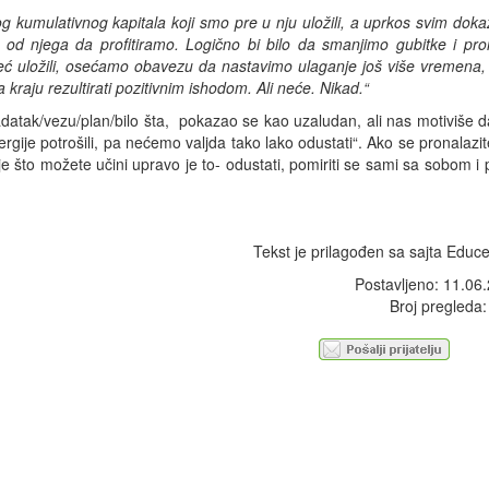
g kumulativnog kapitala koji smo pre u nju uložili, a uprkos svim dok
 od njega da profitiramo. Logično bi bilo da smanjimo gubitke i p
eć uložili, osećamo obavezu da nastavimo ulaganje još više vremena,
kraju rezultirati pozitivnim ishodom. Ali neće. Nikad.“
adatak/vezu/plan/bilo šta, pokazao se kao uzaludan, ali nas motiviše da
ergije potrošili, pa nećemo valjda tako lako odustati“. Ako se pronalazit
e što možete učini upravo je to- odustati, pomiriti se sami sa sobom i pr
Tekst je prilagođen sa sajta Educe
Postavljeno: 11.06
Broj pregleda