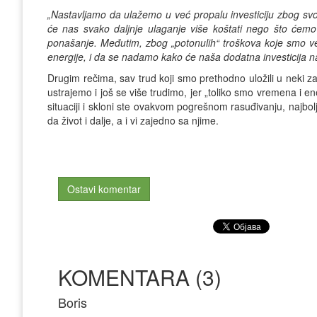
„Nastavljamo da ulažemo u već propalu investiciju zbog svo
će nas svako daljnje ulaganje više koštati nego što ćemo
ponašanje. Međutim, zbog „potonulih“ troškova koje smo v
energije, i da se nadamo kako će naša dodatna investicija na 
Drugim rečima, sav trud koji smo prethodno uložili u neki z
ustrajemo i još se više trudimo, jer „toliko smo vremena i en
situaciji i skloni ste ovakvom pogrešnom rasuđivanju, najbolj
da život i dalje, a i vi zajedno sa njime.
Ostavi komentar
KOMENTARA (3)
Boris