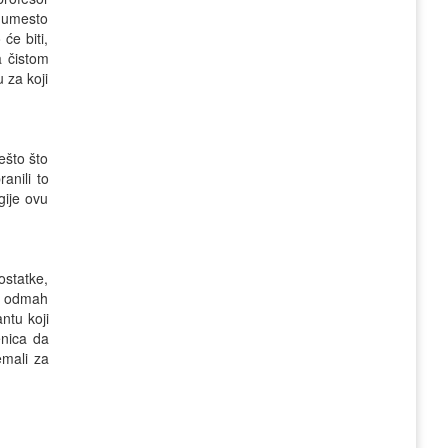
a umesto
će biti,
 čistom
 za koji
ešto što
anili to
gije ovu
ostatke,
 i odmah
ntu koji
enica da
emali za