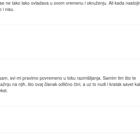
 se ne tako lako ovladava u ovom vremenu i okruženju. Ali kada nastoj
 i nisu.
sam, svi mi pravimo povremeno u toku razmišljanja. Samim tim što te
ju na njih, što ovaj članak odlično čini, a uz to nudi i kratak savet k
kst.