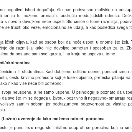
amo negativni ishod događaja, što nas podsvesno motiviše da post
n primer za to možemo pronaći u području međuljudskih odnosa. Deč
 veza s novom devojkom neće uspeti. Što češće o tome razmišlja, pods
ne se truditi oko veze, emocionalno se udalji, a kao posledica svega t
a ličnih ciljeva, kad se osoba boji da neće uspeti u onome što želi.
očinje da razmišlja kako nije dovoljno pametan i sposoban za to. Z
stima da postane sam svoj gazda, i na kraju ne uspeva u tome.
eći/okolnostima
enicima ili studentima. Kad dobijemo odlične ocene, ponosni smo n
u, često krivimo profesora koji je loše objasnio, preteška pitanja na te
ako nikad više neće biti potrebno.“
 svoje neuspehe, a ne samo uspehe. U psihologiji je poznato da uspeš
i da sve što im se događa u životu- pozitivno ili negativno- smatraju re
ovoljstvo samim sobom jer podrazumeva odgovornost za vlastite po
olu.
. (Lažno) uverenje da lako možemo odoleti porocima
esto je puno teže nego što mislimo odupreti se porocima kojima smo