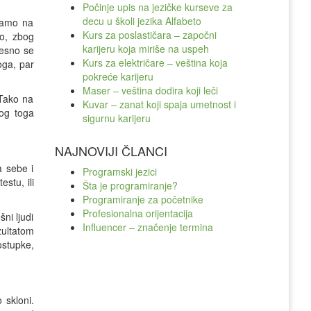
Počinje upis na jezičke kurseve za
decu u školi jezika Alfabeto
upamo na
Kurs za poslastičara – započni
ko, zbog
karijeru koja miriše na uspeh
vesno se
Kurs za električare – veština koja
oga, par
pokreće karijeru
Maser – veština dodira koji leči
 Tako na
Kuvar – zanat koji spaja umetnost i
bog toga
sigurnu karijeru
NAJNOVIJI ČLANCI
a sebe i
Programski jezici
stu, ili
Šta je programiranje?
Programiranje za početnike
Profesionalna orijentacija
ni ljudi
Influencer – značenje termina
zultatom
stupke,
 skloni.