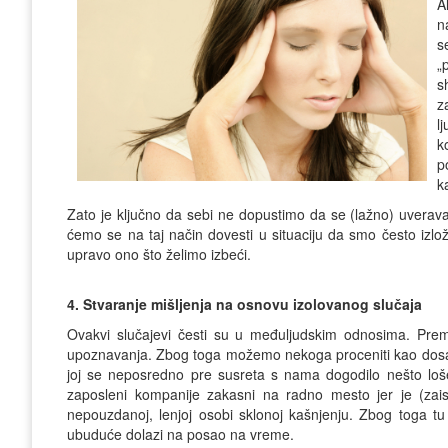
A
n
s
„
s
z
l
k
p
k
Zato je ključno da sebi ne dopustimo da se (lažno) uvera
ćemo se na taj način dovesti u situaciju da smo često izl
upravo ono što želimo izbeći.
4. Stvaranje mišljenja na osnovu izolovanog slučaja
Ovakvi slučajevi česti su u međuljudskim odnosima. Pr
upoznavanja. Zbog toga možemo nekoga proceniti kao dosadnog
joj se neposredno pre susreta s nama dogodilo nešto loše
zaposleni kompanije zakasni na radno mesto jer je (zai
nepouzdanoj, lenjoj osobi sklonoj kašnjenju. Zbog toga tu
ubuduće dolazi na posao na vreme.