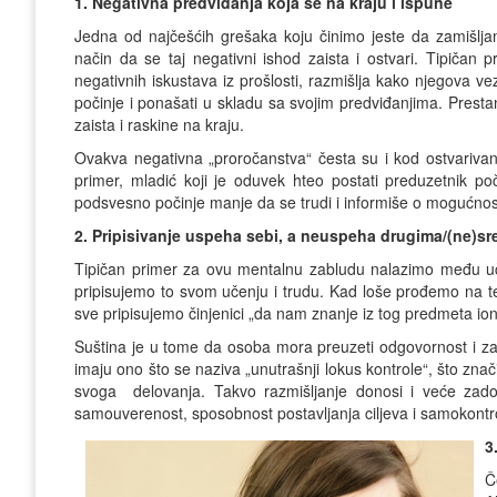
1. Negativna predviđanja koja se na kraju i ispune
Jedna od najčešćih grešaka koju činimo jeste da zamišlj
način da se taj negativni ishod zaista i ostvari. Tipiča
negativnih iskustava iz prošlosti, razmišlja kako njegova
počinje i ponašati u skladu sa svojim predviđanjima. Presta
zaista i raskine na kraju.
Ovakva negativna „proročanstva“ česta su i kod ostvarivanj
primer, mladić koji je oduvek hteo postati preduzetnik p
podsvesno počinje manje da se trudi i informiše o mogućno
2. Pripisivanje uspeha sebi, a neuspeha drugima/(ne)sr
Tipičan primer za ovu mentalnu zabludu nalazimo među uč
pripisujemo to svom učenju i trudu. Kad loše prođemo na test
sve pripisujemo činjenici „da nam znanje iz tog predmeta ion
Suština je u tome da osoba mora preuzeti odgovornost i za
imaju ono što se naziva „unutrašnji lokus kontrole“, što znač
svoga delovanja. Takvo razmišljanje donosi i veće zad
samouverenost, sposobnost postavljanja ciljeva i samokontr
3
Č