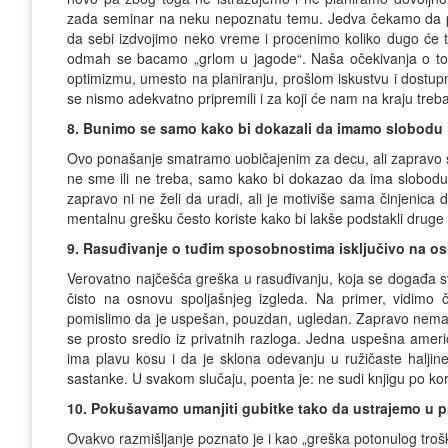
zada seminar na neku nepoznatu temu. Jedva čekamo da poč
da sebi izdvojimo neko vreme i procenimo koliko dugo će tra
odmah se bacamo „grlom u jagode“. Naša očekivanja o to
optimizmu, umesto na planiranju, prošlom iskustvu i dostu
se nismo adekvatno pripremili i za koji će nam na kraju treb
8. Bunimo se samo kako bi dokazali da imamo slobodu 
Ovo ponašanje smatramo uobičajenim za decu, ali zapravo se
ne sme ili ne treba, samo kako bi dokazao da ima slobodu iz
zapravo ni ne želi da uradi, ali je motiviše sama činjenica 
mentalnu grešku često koriste kako bi lakše podstakli drug
9. Rasuđivanje o tuđim sposobnostima isključivo na o
Verovatno najčešća greška u rasuđivanju, koja se događa sva
čisto na osnovu spoljašnjeg izgleda. Na primer, vidimo 
pomislimo da je uspešan, pouzdan, ugledan. Zapravo nemamo
se prosto sredio iz privatnih razloga. Jedna uspešna američ
ima plavu kosu i da je sklona odevanju u ružičaste haljine,
sastanke. U svakom slučaju, poenta je: ne sudi knjigu po ko
10. Pokušavamo umanjiti gubitke tako da ustrajemo u
Ovakvo razmišljanje poznato je i kao „greška potonulog tro