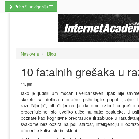
Prikaži navigaciju
Naslovna
Poslovne veštine
Kursevi jezika
Naslovna
Blog
Kursevi računara
10 fatalnih grešaka u ra
MBA studije
Prekvalifikacije i zanati
11. jun.
Iako je ljudski um moćan i veličanstven, ipak nije sav
Hobi kursevi
slažete sa delima moderne psihologije poput „Tajne i
razmišljanja“, ali činjenica je da smo skloni
pogrešno 
Nauči odmah
procenjujemo
, što uveliko utiče na naše postupke. U psih
poznate kao kognitivne predrasude ili zablude u rasuđivan
Pretraži kurseve
svakome bez obzira na pol, starost, inteligenciju ili obr
procenite koliko ste im skloni.