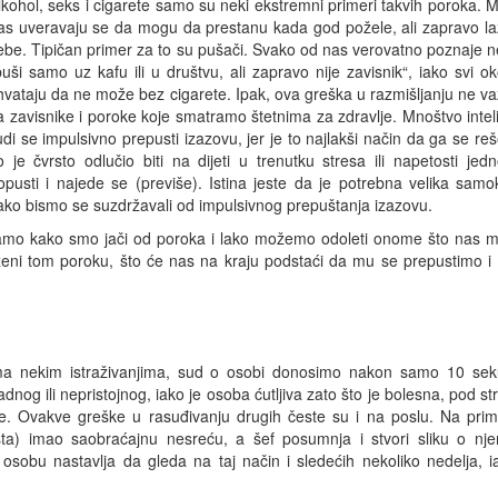
lkohol, seks i cigarete samo su neki ekstremni primeri takvih poroka. 
as uveravaju se da mogu da prestanu kada god požele, ali zapravo l
ebe. Tipičan primer za to su pušači. Svako od nas verovatno poznaje 
puši samo uz kafu ili u društvu, ali zapravo nije zavisnik“, iako svi o
hvataju da ne može bez cigarete. Ipak, ova greška u razmišljanju ne v
a zavisnike i poroke koje smatramo štetnima za zdravlje. Mnoštvo intel
judi se impulsivno prepusti izazovu, jer je to najlakši način da ga se re
o je čvrsto odlučio biti na dijeti u trenutku stresa ili napetosti jed
opusti i najede se (previše). Istina jeste da je potrebna velika samo
ako bismo se suzdržavali od impulsivnog prepuštanja izazovu.
vamo kako smo jači od poroka i lako možemo odoleti onome što nas m
oženi tom poroku, što će nas na kraju podstaći da mu se prepustimo i
ema nekim istraživanjima, sud o osobi donosimo nakon samo 10 sek
 ili nepristojnog, iako je osoba ćutljiva zato što je bolesna, pod str
. Ovakve greške u rasuđivanju drugih česte su i na poslu. Na prim
sta) imao saobraćajnu nesreću, a šef posumnja i stvori sliku o nj
 osobu nastavlja da gleda na taj način i sledećih nekoliko nedelja, 