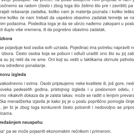
nemo sa radom (često i zbog toga što želimo što pre i završiti) p
jati rešavanje zadatka, koliko nam je materija poznata i koliko teško 
me koliko će nam trebati da uspešno obavimo zadatak temelje se na
pnim podacima. Posledica toga je da se ubrzo nađemo zakopani u poslu
ati duplo više vremena, ili da pogrešno obavimo zadatak.
izbora
 pojavljuje kod osoba svih uzrasta. Pojedinac ima potrebu napraviti n
bora. Često osoba koja se pobuni i odluči uraditi ono što su joj zabr
da su joj rekli da ne sme. Oni koji su vešti u taktikama obrnute psiholo
e na određeno ponašanje.
snovu izgleda
kodnevno i svima. Osobi pripisujemo neke kvalitete ili, još gore, ned
čoveka pedesetih godina, pristojnog izgleda i u poslovnom odelu,
 nikakvih dokaza da je zaista takav, može se raditi o lenjom prevara
ka menadžerka izjavila je kako joj je u poslu poprilično pomogla činj
 jer bi je zbog toga konkurenti često potcenili i nedovoljno se pripr
ricama.
 pređašnjem neuspehu
ška“ pa se može pojasniti ekonomskim rečnikom i primerom.