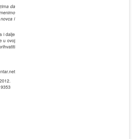
azima da
romenimo
 novca i
 i dalje
e u ovoj
ihvatiti
ntar.net
.2012.
: 9353