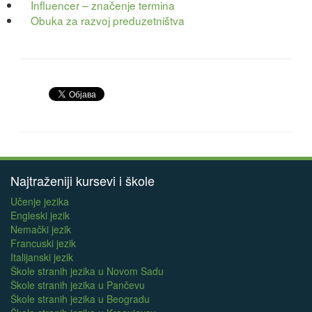
Influencer – značenje termina
Obuka za razvoj preduzetništva
Najtraženiji kursevi i škole
Učenje jezika
Engleski jezik
Nemački jezik
Francuski jezik
Italijanski jezik
Škole stranih jezika u Novom Sadu
Škole stranih jezika u Pančevu
Škole stranih jezika u Beogradu