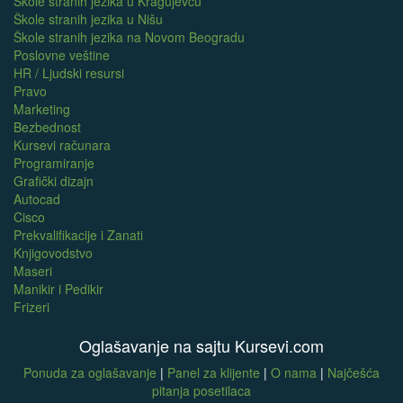
Škole stranih jezika u Kragujevcu
Škole stranih jezika u Nišu
Škole stranih jezika na Novom Beogradu
Poslovne veštine
HR / Ljudski resursi
Pravo
Marketing
Bezbednost
Kursevi računara
Programiranje
Grafički dizajn
Autocad
Cisco
Prekvalifikacije i Zanati
Knjigovodstvo
Maseri
Manikir i Pedikir
Frizeri
Oglašavanje na sajtu Kursevi.com
Ponuda za oglašavanje
|
Panel za klijente
|
O nama
|
Najčešća
pitanja posetilaca