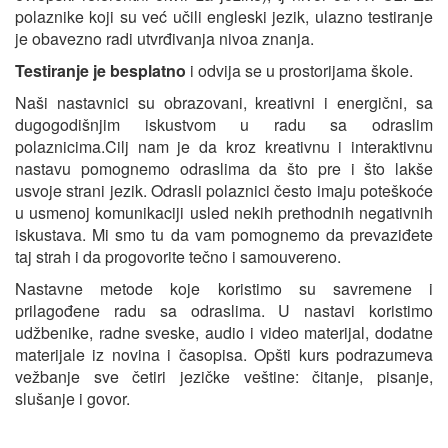
polaznike koji su već učili engleski jezik, ulazno testiranje
je obavezno radi utvrđivanja nivoa znanja.
Testiranje je besplatno
i odvija se u prostorijama škole.
Naši nastavnici su obrazovani, kreativni i energični, sa
dugogodišnjim iskustvom u radu sa odraslim
polaznicima.Cilj nam je da kroz kreativnu i interaktivnu
nastavu pomognemo odraslima da što pre i što lakše
usvoje strani jezik. Odrasli polaznici često imaju poteškoće
u usmenoj komunikaciji usled nekih prethodnih negativnih
iskustava. Mi smo tu da vam pomognemo da prevaziđete
taj strah i da progovorite tečno i samouvereno.
Nastavne metode koje koristimo su savremene i
prilagođene radu sa odraslima. U nastavi koristimo
udžbenike, radne sveske, audio i video materijal, dodatne
materijale iz novina i časopisa. Opšti kurs podrazumeva
vežbanje sve četiri jezičke veštine: čitanje, pisanje,
slušanje i govor.