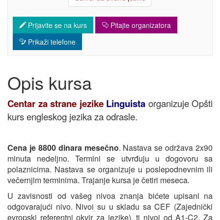
Prijavite se na kurs
Pitajte organizatora
Prikaži telefone
Opis kursa
Centar za strane jezike
Linguista
organizuje Opšti
kurs engleskog jezika za odrasle.
Cena je 8800 dinara mesečno
. Nastava se održava 2x90
minuta nedeljno. Termini se utvrđuju u dogovoru sa
polaznicima. Nastava se organizuje u poslepodnevnim ili
večernjim terminima. Trajanje kursa je četiri meseca.
U zavisnosti od vašeg nivoa znanja bićete upisani na
odgovarajući nivo. Nivoi su u skladu sa CEF (Zajednički
evropski referentni okvir za jezike), tj nivoi od A1-C2. Za