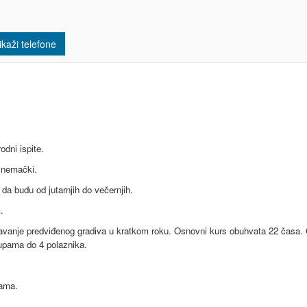
kaži telefone
dni ispite.
i nemački.
da budu od jutarnjih do večernjih.
.
ladavanje predviđenog gradiva u kratkom roku. Osnovni kurs obuhvata 22 časa. 
rupama do 4 polaznika.
tama.