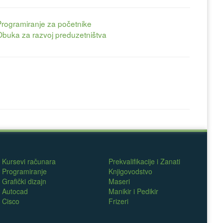
Programiranje za početnike
Obuka za razvoj preduzetništva
Kursevi računara
Prekvalifikacije i Zanati
Programiranje
Knjigovodstvo
Grafički dizajn
Maseri
Autocad
Manikir i Pedikir
Cisco
Frizeri