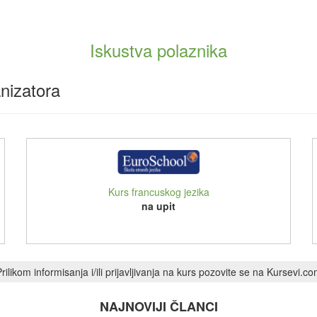
Iskustva polaznika
nizatora
Kurs francuskog jezika
na upit
rilikom informisanja i/ili prijavljivanja na kurs pozovite se na Kursevi.c
NAJNOVIJI ČLANCI