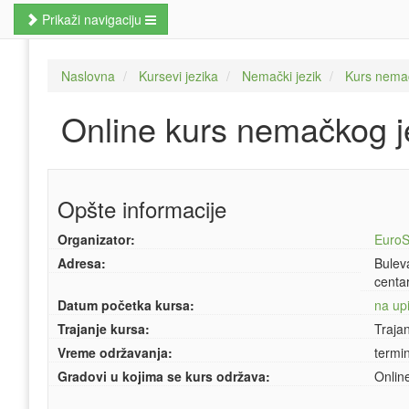
Prikaži navigaciju
Naslovna
Naslovna
Kursevi jezika
Nemački jezik
Kurs nemač
Poslovne veštine
Online kurs nemačkog j
Kursevi jezika
Kursevi računara
Opšte informacije
MBA studije
Organizator:
EuroS
Prekvalifikacije i zanati
Adresa:
Bulev
Hobi kursevi
centa
Datum početka kursa:
na upi
Nauči odmah
Trajanje kursa:
Traja
Vreme održavanja:
termi
Pretraži kurseve
Gradovi u kojima se kurs održava:
Onlin