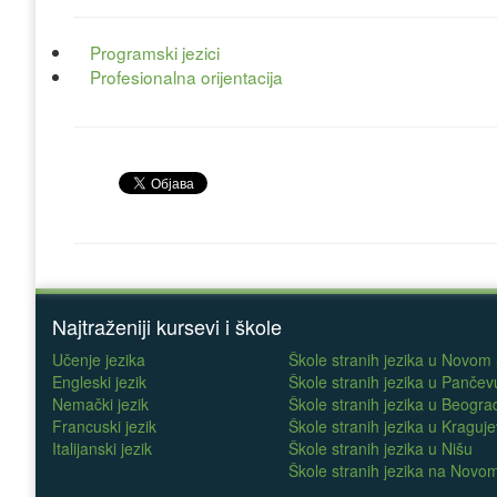
Programski jezici
Profesionalna orijentacija
Najtraženiji kursevi i škole
Učenje jezika
Škole stranih jezika u Novom
Engleski jezik
Škole stranih jezika u Pančev
Nemački jezik
Škole stranih jezika u Beogra
Francuski jezik
Škole stranih jezika u Kraguj
Italijanski jezik
Škole stranih jezika u Nišu
Škole stranih jezika na Nov