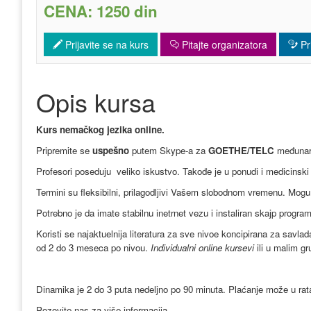
CENA: 1250 din
Prijavite se na kurs
Pitajte organizatora
Pri
Opis kursa
Kurs nemačkog jezika online.
Pripremite se
uspešno
putem Skype-a za
GOETHE/TELC
međunaro
Profesori poseduju veliko iskustvo. Takođe je u ponudi i medicinsk
Termini su fleksibilni, prilagodljivi Vašem slobodnom vremenu. Mogu 
Potrebno je da imate stabilnu inetrnet vezu i instaliran skajp program
Koristi se najaktuelnija literatura za sve nivoe koncipirana za sav
od 2 do 3 meseca po nivou.
Individualni online kursevi
ili u malim g
Dinamika je 2 do 3 puta nedeljno po 90 minuta. Plaćanje može u ra
Pozovite nas za više informacija.