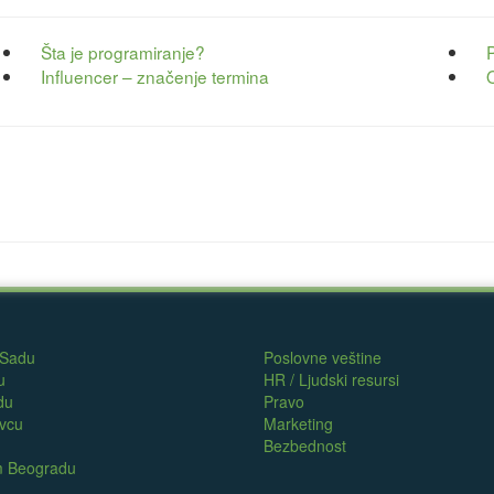
Šta je programiranje?
Influencer – značenje termina
 Sadu
Poslovne veštine
u
HR / Ljudski resursi
du
Pravo
evcu
Marketing
Bezbednost
om Beogradu