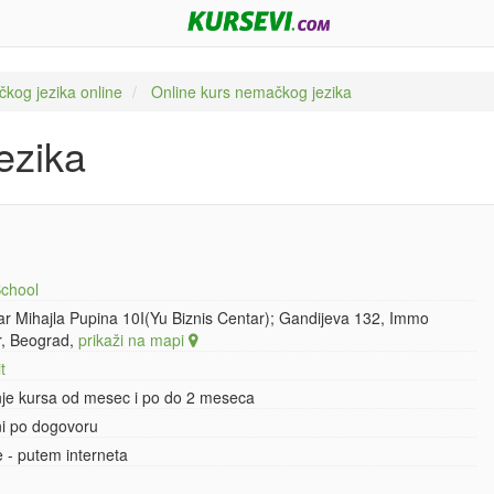
kog jezika online
Online kurs nemačkog jezika
ezika
chool
ar Mihajla Pupina 10I(Yu Biznis Centar); Gandijeva 132, Immo
r, Beograd,
prikaži na mapi
t
nje kursa od mesec i po do 2 meseca
ni po dogovoru
e - putem interneta