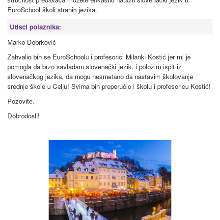
EuroSchool školi stranih jezika.
Utisci polaznika:
Marko Dobrković
Zahvalio bih se EuroSchoolu i profesorici Milanki Kostić jer mi je
pomogla da brzo savladam slovenački jezik, i položim ispit iz
slovenačkog jezika, da mogu nesmetano da nastavim školovanje
srednje škole u Celju! Svima bih preporučio i školu i profesoricu Kostić!
Pozovite.
Dobrodosli!