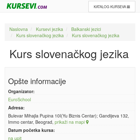
KATALOG KURSEVA
Naslovna
Kursevi jezika
Balkanski jezici
Kurs slovenačkog jezika
Kurs slovenačkog jezika
Kurs slovenačkog jezika
Opšte informacije
Organizator:
EuroSchool
Adresa:
Bulevar Mihajla Pupina 10I(Yu Biznis Centar); Gandijeva 132,
Immo centar, Beograd,
prikaži na mapi
Datum početka kursa:
na upit