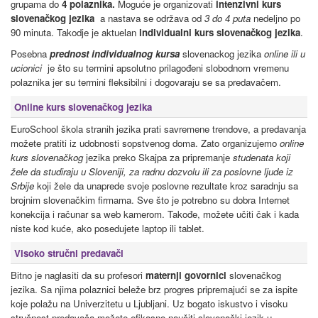
grupama do
4 polaznika.
Moguće je organizovati
intenzivni kurs
slovenačkog jezika
a nastava se održava od
3 do 4 puta
nedeljno po
90 minuta. Takodje je aktuelan
individualni kurs
slovenačkog jezika
.
Posebna
prednost individualnog kursa
slovenackog jezika
online ili u
ucionici
je što su termini apsolutno prilagođeni slobodnom vremenu
polaznika jer su termini fleksibilni i dogovaraju se sa predavačem.
Online kurs slovenačkog jezika
EuroSchool škola stranih jezika prati savremene trendove, a predavanja
možete pratiti iz udobnosti sopstvenog doma. Zato organizujemo
online
kurs slovenačkog
jezika preko Skajpa za pripremanje
studenata koji
žele da studiraju u Sloveniji, za radnu dozvolu ili za poslovne ljude iz
Srbije
koji žele da unaprede svoje poslovne rezultate kroz saradnju sa
brojnim slovenačkim firmama. Sve što je potrebno su dobra Internet
konekcija i računar sa web kamerom. Takođe, možete učiti čak i kada
niste kod kuće, ako posedujete laptop ili tablet.
Visoko stručni predavači
Bitno je naglasiti da su profesori
maternji govornici
slovenačkog
jezika. Sa njima polaznici beleže brz progres pripremajući se za ispite
koje polažu na Univerzitetu u Ljubljani. Uz bogato iskustvo i visoku
stručnost predavača možete efikasno naučiti slovenački jezik u