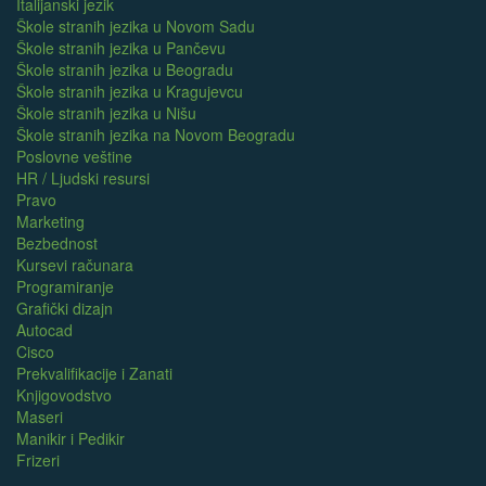
Italijanski jezik
Škole stranih jezika u Novom Sadu
Škole stranih jezika u Pančevu
Škole stranih jezika u Beogradu
Škole stranih jezika u Kragujevcu
Škole stranih jezika u Nišu
Škole stranih jezika na Novom Beogradu
Poslovne veštine
HR / Ljudski resursi
Pravo
Marketing
Bezbednost
Kursevi računara
Programiranje
Grafički dizajn
Autocad
Cisco
Prekvalifikacije i Zanati
Knjigovodstvo
Maseri
Manikir i Pedikir
Frizeri