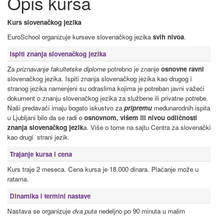
Opis kursa
Kurs slovenačkog jezika
EuroSchool organizuje kurseve slovenačkog jezika
svih nivoa
.
Ispiti znanja slovenačkog jezika
Za
priznavanje fakultetske diplome
potrebno je znanje
osnovne ravni
slovenačkog jezika. Ispiti znanja slovenačkog jezika kao drugog i
stranog jezika namenjeni su odraslima kojima je potreban javni važeći
dokument o znanju slovenačkog jezika za službene ili privatne potrebe.
Naši predavači imaju bogato iskustvo za
pripremu
međunarodnih ispita
u Ljubljani bilo da se radi o
osnovnom, višem ili nivou odličnosti
znanja slovenačkog jezik
a. Više o tome na sajtu Centra za slovenački
kao drugi strani jezik.
Trajanje kursa i cena
Kurs traje 2 meseca. Cena kursa je 18.000 dinara. Plaćanje može u
ratama.
Dinamika i termini nastave
Nastava se organizuje
dva puta
nedeljno po 90 minuta u malim