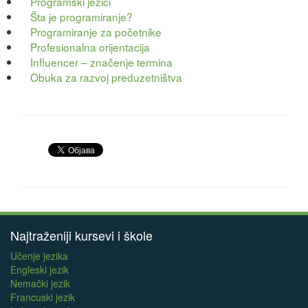
Programski jezici
Šta je programiranje?
Programiranje za početnike
Profesionalna orijentacija
Influencer – značenje termina
Obuka za razvoj preduzetništva
Najtraženiji kursevi i škole
Učenje jezika
Engleski jezik
Nemački jezik
Francuski jezik