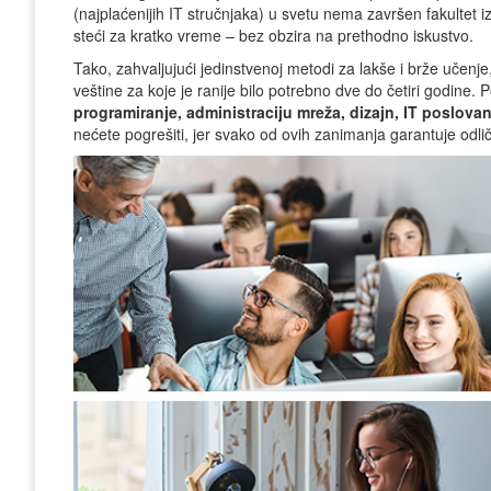
(najplaćenijih IT stručnjaka) u svetu nema završen fakultet iz
steći za kratko vreme – bez obzira na prethodno iskustvo.
Tako, zahvaljujući jedinstvenoj metodi za lakše i brže učen
veštine za koje je ranije bilo potrebno dve do četiri godine
programiranje, administraciju mreža, dizajn, IT poslovanj
nećete pogrešiti, jer svako od ovih zanimanja garantuje odl