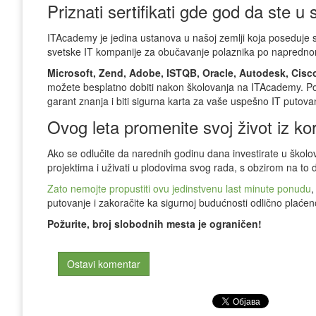
Priznati sertifikati gde god da ste u 
ITAcademy je jedina ustanova u našoj zemlji koja poseduje 
svetske IT kompanije za obučavanje polaznika po napredno
Microsoft, Zend, Adobe, ISTQB, Oracle, Autodesk, Cisco
možete besplatno dobiti nakon školovanja na ITAcademy. Pore
garant znanja i biti sigurna karta za vaše uspešno IT putova
Ovog leta promenite svoj život iz ko
Ako se odlučite da narednih godinu dana investirate u školo
projektima i uživati u plodovima svog rada, s obzirom na t
Zato nemojte propustiti ovu jedinstvenu last minute ponudu
,
putovanje i zakoračite ka sigurnoj budućnosti odlično plaćen
Požurite, broj slobodnih mesta je ograničen!
Ostavi komentar