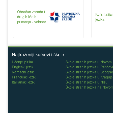
Obračun zarada i
Kurs italij
drugih ličnih
jezika
primanja - vebinar
Najtraženiji kursevi i škole
Učenje jezika
Škole stranih jezika u Novom
Engleski jezik
Škole stranih jezika u Pančev
Nemački jezik
Škole stranih jezika u Beogra
Francuski jezik
Škole stranih jezika u Kraguj
Italijanski jezik
Škole stranih jezika u Nišu
Škole stranih jezika na Nov