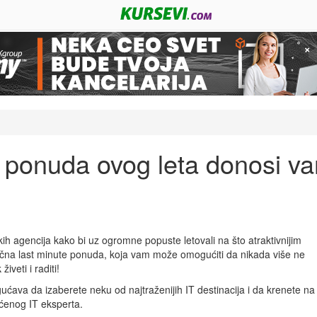
ponuda ovog leta donosi va
čkih agencija kako bi uz ogromne popuste letovali na što atraktivnijim
tična last minute ponuda, koja vam može omogućiti da nikada više ne
živeti i raditi!
ućava da izaberete neku od najtraženijih IT destinacija i da krenete na
aćenog IT eksperta.