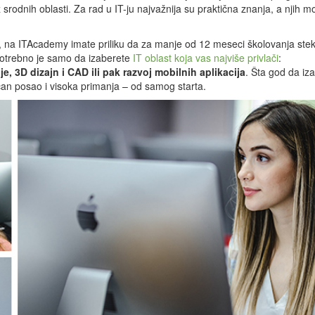
 srodnih oblasti. Za rad u IT-ju najvažnija su praktična znanja, a njih m
je, na ITAcademy imate priliku da za manje od 12 meseci školovanja ste
. Potrebno je samo da izaberete
IT oblast koja vas najviše privlači
:
e, 3D dizajn i CAD ili pak razvoj mobilnih aplikacija
. Šta god da iz
ičan posao i visoka primanja – od samog starta.