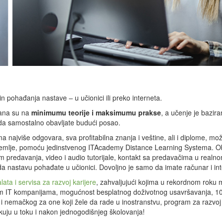
n pohađanja nastave – u učionici ili preko interneta.
vana su na
minimumu teorije i maksimumu prakse
, a učenje je bazir
da samostalno obavljate budući posao.
 najviše odgovara, sva profitabilna znanja i veštine, ali i diplome, mo
je zemlje, pomoću jedinstvenog ITAcademy Distance Learning Systema. 
ream predavanja, video i audio tutorijale, kontakt sa predavačima u realn
da nastavu pohađate u učionici. Dovoljno je samo da imate računar i int
ata i servisa za razvoj karijere
, zahvaljujući kojima u rekordnom roku
jim IT kompanijama, mogućnost besplatnog doživotnog usavršavanja, 1
 i nemačkog za one koji žele da rade u inostranstvu, program za razvoj l
kuju u toku i nakon jednogodišnjeg školovanja!