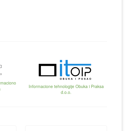
ormaciono
Informacione tehnologije Obuka i Praksa
a
d.o.o.