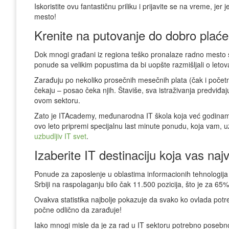
Iskoristite ovu fantastičnu priliku i prijavite se na vreme, jer
mesto!
Krenite na putovanje do dobro plać
Dok mnogi građani iz regiona teško pronalaze radno mesto s
ponude sa velikim popustima da bi uopšte razmišljali o leto
Zarađuju po nekoliko prosečnih mesečnih plata (čak i počet
čekaju – posao čeka njih. Štaviše, sva istraživanja predviđaju 
ovom sektoru.
Zato je ITAcademy, međunarodna IT škola koja već godinama
ovo leto pripremi specijalnu last minute ponudu, koja vam,
uzbudljiv IT svet
.
Izaberite IT destinaciju koja vas najv
Ponude za zaposlenje u oblastima informacionih tehnologija
Srbiji na raspolaganju bilo čak 11.500 pozicija, što je za 65%
Ovakva statistika najbolje pokazuje da svako ko ovlada pot
počne odlično da zarađuje!
Iako mnogi misle da je za rad u IT sektoru potrebno posebno