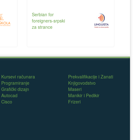
Serbian for
foreigners-srpski
za strance
Kursevi računara
Prekvalifikacije i Zanati
Programiranje
Knjigovodstvo
Grafički dizajn
Maseri
Autocad
Manikir i Pedikir
Cisco
Frizeri