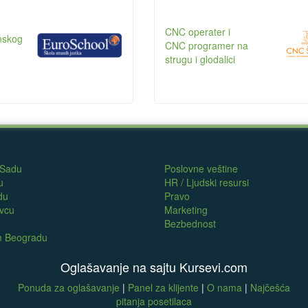
CNC operater i
anskog
CNC programer na
strugu i glodalici
 Sadu
Poslovne veštine
u
HR / Ljudski resursi
du
Pravo
evcu
Marketing
Bezbednost
om Beogradu
Oglašavanje na sajtu Kursevi.com
Ponuda za oglašavanje
|
Panel za klijente
|
O nama
|
Najčešća
pitanja posetilaca