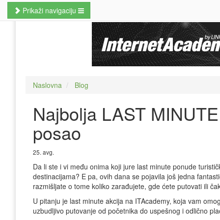
Prikaži navigaciju
Naslovna
Poslovne veštine
Kursevi jezika
Naslovna
Blog
Kursevi računara
Najbolja LAST MINUTE 
MBA studije
posao
Prekvalifikacije i zanati
Hobi kursevi
25. avg.
Da li ste i vi među onima koji jure last minute ponude turisti
Nauči odmah
destinacijama? E pa, ovih dana se pojavila još jedna fantas
razmišljate o tome koliko zarađujete, gde ćete putovati ili čak 
Pretraži kurseve
U pitanju je last minute akcija na ITAcademy, koja vam omog
uzbudljivo putovanje od početnika do uspešnog i odlično pl