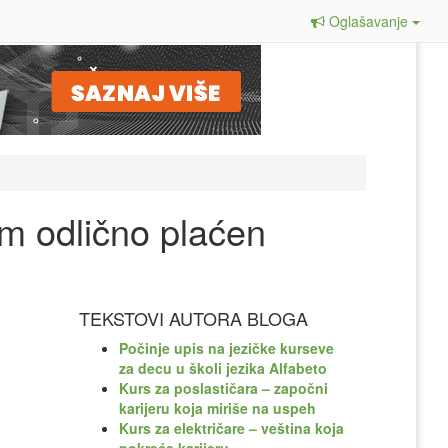
Oglašavanje
m odlično plaćen
TEKSTOVI AUTORA BLOGA
Počinje upis na jezičke kurseve
za decu u školi jezika Alfabeto
Kurs za poslastičara – započni
karijeru koja miriše na uspeh
Kurs za električare – veština koja