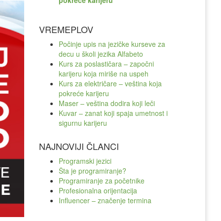
pokreće karijeru
VREMEPLOV
Počinje upis na jezičke kurseve za
decu u školi jezika Alfabeto
Kurs za poslastičara – započni
karijeru koja miriše na uspeh
Kurs za električare – veština koja
pokreće karijeru
Maser – veština dodira koji leči
Kuvar – zanat koji spaja umetnost i
sigurnu karijeru
NAJNOVIJI ČLANCI
Programski jezici
Šta je programiranje?
Programiranje za početnike
Profesionalna orijentacija
Influencer – značenje termina