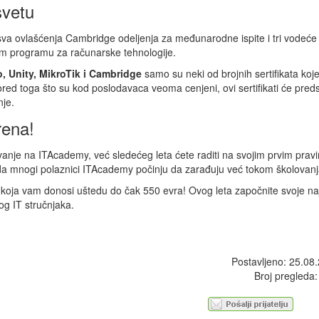
svetu
sva ovlašćenja Cambridge odeljenja za međunarodne ispite i tri vodeće
m programu za računarske tehnologije.
, Unity, MikroTik i Cambridge
samo su neki od brojnih sertifikata koj
d toga što su kod poslodavaca veoma cenjeni, ovi sertifikati će predst
nje.
rena!
vanje na ITAcademy, već sledećeg leta ćete raditi na svojim prvim prav
o da mnogi polaznici ITAcademy počinju da zarađuju već tokom školovanj
 koja vam donosi uštedu do čak 550 evra! Ovog leta započnite svoje na
og IT stručnjaka.
Postavljeno: 25.08
Broj pregleda