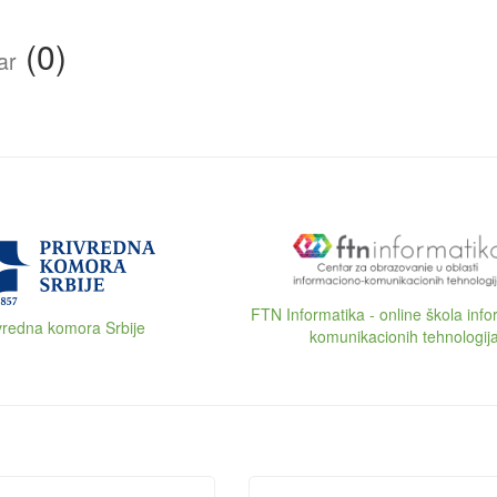
(0)
ar
FTN Informatika - online škola inf
vredna komora Srbije
komunikacionih tehnologij