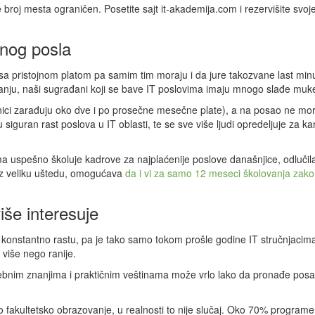
 je broj mesta ograničen. Posetite sajt it-akademija.com i rezervišite svoj
enog posla
a pristojnom platom pa samim tim moraju i da jure takozvane last min
vanju, naši sugrađani koji se bave IT poslovima imaju mnogo slađe muk
nici zarađuju oko dve i po prosečne mesečne plate), a na posao ne mo
siguran rast poslova u IT oblasti, te se sve više ljudi opredeljuje za kar
 uspešno školuje kadrove za najplaćenije poslove današnjice, odlučil
 uz veliku uštedu, omogućava
da i vi za samo 12 meseci školovanja zako
iše interesuje
 konstantno rastu, pa je tako samo tokom prošle godine IT stručnjacim
 više nego ranije.
rebnim znanjima i praktičnim veštinama može vrlo lako da pronađe posa
 fakultetsko obrazovanje, u realnosti to nije slučaj. Oko 70% programe