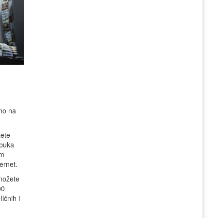
ano na
žete
Obuka
om
ernet.
 možete
00
ičnih i