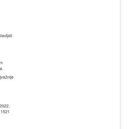
e
avljati
im
a.
jvažnije
.2022.
: 1521