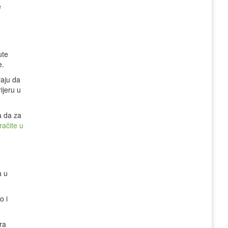
e
ute
e.
raju da
ijeru u
a da za
račite u
a u
o i
ra