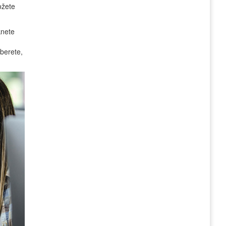
ožete
knete
aberete,