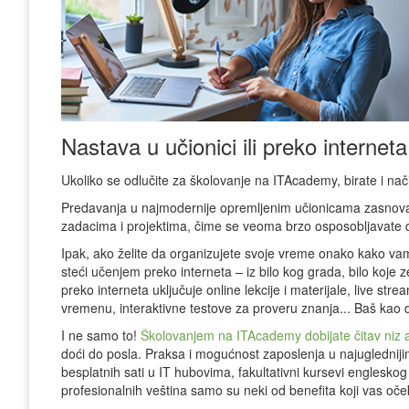
Nastava u učionici ili preko interneta
Ukoliko se odlučite za školovanje na ITAcademy, birate i nači
Predavanja u najmodernije opremljenim učionicama zasno
zadacima i projektima, čime se veoma brzo osposobljavate 
Ipak, ako želite da organizujete svoje vreme onako kako vama
steći učenjem preko interneta – iz bilo kog grada, bilo ko
preko interneta uključuje online lekcije i materijale, live st
vremenu, interaktivne testove za proveru znanja... Baš kao 
I ne samo to!
Školovanjem na ITAcademy dobijate čitav niz al
doći do posla. Praksa i mogućnost zaposlenja u najugledni
besplatnih sati u IT hubovima, fakultativni kursevi engleskog
profesionalnih veština samo su neki od benefita koji vas oče