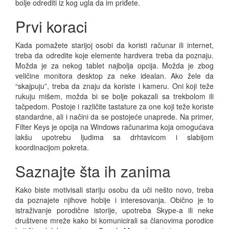
bolje odrediti iz kog ugla da im priđete.
Prvi koraci
Kada pomažete starijoj osobi da koristi računar ili internet,
treba da odredite koje elemente hardvera treba da poznaju.
Možda je za nekog tablet najbolja opcija. Možda je zbog
veličine monitora desktop za neke idealan. Ako žele da
“skajpuju”, treba da znaju da koriste i kameru. Oni koji teže
rukuju mišem, možda bi se bolje pokazali sa trekbolom ili
tačpedom. Postoje i različite tastature za one koji teže koriste
standardne, ali i načini da se postojeće unaprede. Na primer,
Filter Keys je opcija na Windows računarima koja omogućava
lakšu upotrebu ljudima sa drhtavicom i slabijom
koordinacijom pokreta.
Saznajte šta ih zanima
Kako biste motivisali stariju osobu da uči nešto novo, treba
da poznajete njihove hobije i interesovanja. Obično je to
istraživanje porodične istorije, upotreba Skype-a ili neke
društvene mreže kako bi komunicirali sa članovima porodice