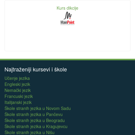
Kurs dikcije
Najtraženiji kursevi i škole
Učenje jezika
Engleski jezik
Nemački jezik
Francuski jezik
Italijanski jezik
Škole stranih jezika u Novom Sadu
Škole stranih jezika u Pančevu
Škole stranih jezika u Beogradu
Škole stranih jezika u Kragujevcu
Škole stranih jezika u Nišu