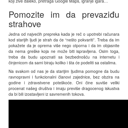
koji žive daleko, pretraga Google Maps, igranje igara…
Pomozite im da prevaziđu
strahove
Jedna od najvećih prepreka kada je reč o upotrebi računara
kod starijih ljudi je strah da će “nešto pokvariti”. Treba da im
pokažete da je oprema više nego otporna i da im objasnite
da nema greške koja ne može biti ispravljena. Osim toga,
treba da budu upoznati sa bezbednošću na internetu i
činjenicom da sami biraju koliko i šta će podeliti sa ostalima.
Na svakom od nas je da starijim ljudima pomogne da budu
ravnopravni i funkcionalni članovi zajednice, bez obzira na
godine i zdravstvene poteškoće. Oni čine suviše veliki
procenat našeg društva i imaju previše dragocenog iskustva
da bi bili izostavljeni iz savremenih tokova.