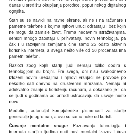
danas u središtu okupljanja porodice, poput nekog digitalnog
ognjišta.
Stari su se navikli na ravne ekrane, ali ne i na računare i
pametne telefone s kojima njihovi unuci odrastaju i bez kojih
ne mogu da zamisle život. Prema nedavnim istraživanjima,
seniori mnogo zaostaju u prihvatanju novih tehnologija, pa
čak i u razvijenim zemljama čine samo 25 odsto aktivnih
korisnika interneta, a svega nešto više od 50 procenata ima
pametni telefon.
Razlozi zbog kojih stariji ljudi nemaju toliko dodira s
tehnologijom su brojni. Pre svega, oni nisu svakodnevno
izloženi novim uređajima i njihovi vršnjaci ne provode po
nekoliko sati dnevno na društvenim mrežama. Nemaju ni
adekvatno znanje o korištenju računara, a dokazano je i da
se ljudi s godinama po prirodi ustručavaju da usvoje nešto
novo.
Međutim, potencijal kompjuterske pismenosti za starije
generacije je ogroman, a ovo su samo neke od koristi:
Čuvanje mentalne snage:
Poznavanje tehnologija i
interneta starijim ljudima nudi novi mentalni izazov i čuva