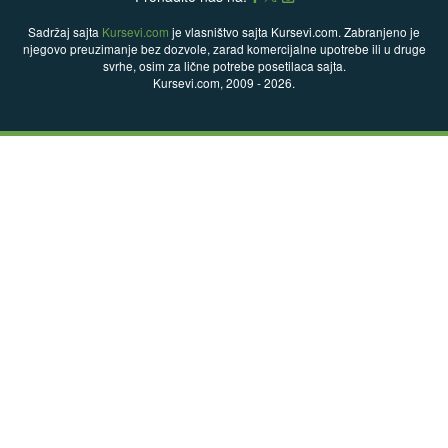
Sadržaj sajta
Kursevi.com
je vlasništvo sajta Kursevi.com. Zabranjeno je
njegovo preuzimanje bez dozvole, zarad komercijalne upotrebe ili u druge
svrhe, osim za lične potrebe posetilaca sajta.
Kursevi.com, 2009 - 2026.