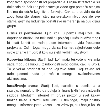
kognitivne sposobnosti od propadanja. Brojna istraživanja su
dokazala da čak i najjednostavnije video igre pomažu starijim
ljudima da održe kognitivne funkcije. Čak se predviđa da će
zbog toga što stanovništvo na svetskom nivou postaje sve
starije, gejming industrija postati sve usmerenija na ovu ciljnu
grupu.
Biznis za penzionere:
Ljudi koji i u penziji imaju želju da
doprinose društvu na neki način i pojačaju kućni budžet mogli
bi imati koristi od rada putem interneta u vidu freelance
projekata. Osim toga, mogu da sa internet zajednicom dele
svoje znanje i mudrost koju su stekli velikim iskustvom.
Kupovina klikom:
Stariji ljudi koji imaju teškoće u kretanju
sada mogu da kupuju iz udobnosti svog doma, čak i u Srbiji.
To je velika prednost za one koji žive sami i koji zavise od
tuđe pomoći kada je reč o mnogim svakodnevnim
aktivnostima.
Istraživanje sveta:
Stariji ljudi, naročito u zemljama u
razvoju, nemaju priliku da putuju iz finansijskih i zdravstvenih
razloga. Međutim, internet im pruža prozor u svet kakav
možda nikad u životu nisu videli. Osim toga, imaju pristup
mnogim informacijama vezanim za zdravlje, ali i hobije koji ih