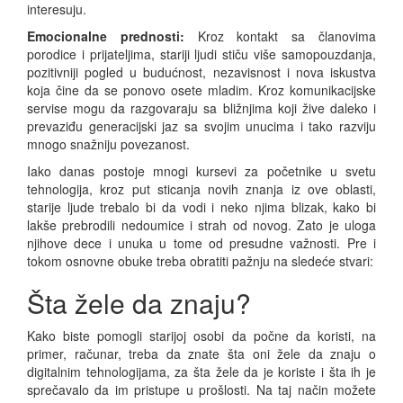
interesuju.
Emocionalne prednosti:
Kroz kontakt sa članovima
porodice i prijateljima, stariji ljudi stiču više samopouzdanja,
pozitivniji pogled u budućnost, nezavisnost i nova iskustva
koja čine da se ponovo osete mladim. Kroz komunikacijske
servise mogu da razgovaraju sa bližnjima koji žive daleko i
prevaziđu generacijski jaz sa svojim unucima i tako razviju
mnogo snažniju povezanost.
Iako danas postoje mnogi kursevi za početnike u svetu
tehnologija, kroz put sticanja novih znanja iz ove oblasti,
starije ljude trebalo bi da vodi i neko njima blizak, kako bi
lakše prebrodili nedoumice i strah od novog. Zato je uloga
njihove dece i unuka u tome od presudne važnosti. Pre i
tokom osnovne obuke treba obratiti pažnju na sledeće stvari:
Šta žele da znaju?
Kako biste pomogli starijoj osobi da počne da koristi, na
primer, računar, treba da znate šta oni žele da znaju o
digitalnim tehnologijama, za šta žele da je koriste i šta ih je
sprečavalo da im pristupe u prošlosti. Na taj način možete