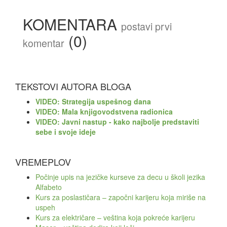
KOMENTARA
postavi prvi
(0)
komentar
TEKSTOVI AUTORA BLOGA
VIDEO: Strategija uspešnog dana
VIDEO: Mala knjigovodstvena radionica
VIDEO: Javni nastup - kako najbolje predstaviti
sebe i svoje ideje
VREMEPLOV
Počinje upis na jezičke kurseve za decu u školi jezika
Alfabeto
Kurs za poslastičara – započni karijeru koja miriše na
uspeh
Kurs za električare – veština koja pokreće karijeru