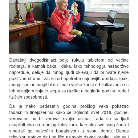
Današnji dvogodišnjaci bolje rukuju tabletom od većine
roditelja, a kamoli baka i deka. Iako tehnologija nezadrživo
napreduje, deluje da mnogi ljudi oklevaju da prihvate njene
pozitivne strane i zaziru od upotrebe najnovijih uređaja. Ipak,
mnogi seniori mogli bi da imaju veliku korist od zbližavanja sa
tehnologijom koja je slepa za razlike u pogledu godina, roda i
fizičkih sposobnosti.
Da je neko pedesetih godina prošlog veka pokazao
tadašnjim tinejdžerima kako će izgledati svet 2016. godine,
verovatno ne bi verovali svojim očima. Tada su se ljudi
okupljali oko crno-belog televizora, kao oko svetskog čuda i
smatrali ga najvećim bogatstvom u svom domu. Danas
televizori gotovo da i ne liče na svoje davne pretke, iako su i