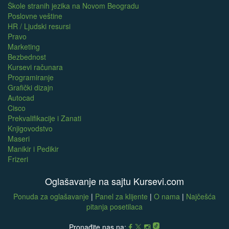
Škole stranih jezika na Novom Beogradu
Poslovne veštine
HR / Ljudski resursi
Pravo
Marketing
Bezbednost
Kursevi računara
Programiranje
Grafički dizajn
Autocad
Cisco
Prekvalifikacije i Zanati
Knjigovodstvo
Maseri
Manikir i Pedikir
Frizeri
Oglašavanje na sajtu Kursevi.com
Ponuda za oglašavanje
|
Panel za klijente
|
O nama
|
Najčešća
pitanja posetilaca
Pronađite nas na: