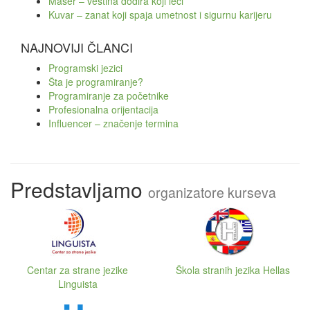
Maser – veština dodira koji leči
Kuvar – zanat koji spaja umetnost i sigurnu karijeru
NAJNOVIJI ČLANCI
Programski jezici
Šta je programiranje?
Programiranje za početnike
Profesionalna orijentacija
Influencer – značenje termina
Predstavljamo
organizatore kurseva
Centar za strane jezike
Škola stranih jezika Hellas
Linguista