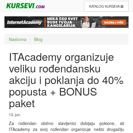
KATALOG KURSEVA
Naslovna
Blog
ITAcademy organizuje
veliku rođendansku
akciju i poklanja do 40%
popusta + BONUS
paket
13. jun.
Za rođendan obično slavljenici dobijaju poklone, ali
ITAcademy za svoj rođendan organizuje nešto drugačiju