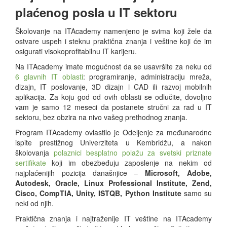
plaćenog posla u IT sektoru
Školovanje na ITAcademy namenjeno je svima koji žele da
ostvare uspeh i steknu praktična znanja i veštine koji će im
osigurati visokoprofitabilnu IT karijeru.
Na ITAcademy imate mogućnost da se usavršite za neku od
6 glavnih IT oblasti
: programiranje, administraciju mreža,
dizajn, IT poslovanje, 3D dizajn i CAD ili razvoj mobilnih
aplikacija. Za koju god od ovih oblasti se odlučite, dovoljno
vam je samo 12 meseci da postanete stručni za rad u IT
sektoru, bez obzira na nivo vašeg prethodnog znanja.
Program ITAcademy ovlastilo je Odeljenje za međunarodne
ispite prestižnog Univerziteta u Kembridžu, a nakon
školovanja
polaznici besplatno polažu za svetski priznate
sertifikate
koji im obezbeđuju zaposlenje na nekim od
najplaćenijih pozicija današnjice –
Microsoft, Adobe,
Autodesk, Oracle, Linux Professional Institute, Zend,
Cisco, CompTIA, Unity, ISTQB, Python Institute
samo su
neki od njih.
Praktična znanja i najtraženije IT veštine na ITAcademy