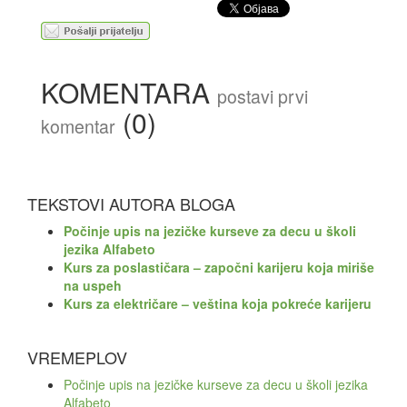
KOMENTARA
postavi prvi
(0)
komentar
TEKSTOVI AUTORA BLOGA
Počinje upis na jezičke kurseve za decu u školi
jezika Alfabeto
Kurs za poslastičara – započni karijeru koja miriše
na uspeh
Kurs za električare – veština koja pokreće karijeru
VREMEPLOV
Počinje upis na jezičke kurseve za decu u školi jezika
Alfabeto