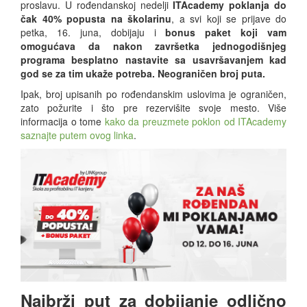
proslavu. U rođendanskoj nedelji
ITAcademy poklanja do
čak 40% popusta
na školarinu
, a svi koji se prijave do
petka, 16. juna, dobijaju i
bonus paket koji vam
omogućava da nakon završetka jednogodišnjeg
programa besplatno nastavite sa usavršavanjem kad
god se za tim ukaže potreba. Neograničen broj puta.
Ipak, broj upisanih po rođendanskim uslovima je ograničen,
zato požurite i što pre rezervišite svoje mesto. Više
informacija o tome
kako da preuzmete poklon od ITAcademy
saznajte putem ovog linka
.
Najbrži put za dobijanje odlično