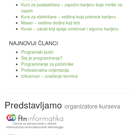
Kurs za poslastičara – započni karijeru koja miriše na
uspeh
Kurs za električare – veština koja pokreće karijeru
Maser – veština dodira koji leči
Kuvar – zanat koji spaja umetnost i sigurnu karijeru
NAJNOVIJI ČLANCI
Programski jezici
Šta je programiranje?
Programiranje za početnike
Profesionalna orijentacija
Influencer – značenje termina
Predstavljamo
organizatore kurseva