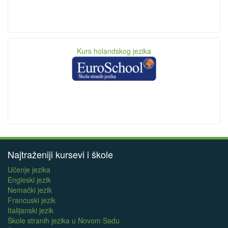
Kurs holandskog jezika
Najtraženiji kursevi i škole
Učenje jezika
Engleski jezik
Nemački jezik
Francuski jezik
Italijanski jezik
Škole stranih jezika u Novom Sadu