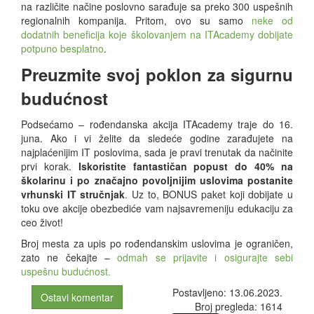
na različite načine poslovno sarađuje sa preko 300 uspešnih
regionalnih kompanija. Pritom, ovo su samo
neke od
dodatnih beneficija koje školovanjem na ITAcademy dobijate
potpuno besplatno
.
Preuzmite svoj poklon za sigurnu
budućnost
Podsećamo – rođendanska akcija ITAcademy traje do 16.
juna. Ako i vi želite da sledeće godine zarađujete na
najplaćenijim IT poslovima, sada je pravi trenutak da načinite
prvi korak.
Iskoristite fantastičan popust do 40% na
školarinu i po značajno povoljnijim uslovima postanite
vrhunski IT stručnjak
. Uz to, BONUS paket koji dobijate u
toku ove akcije obezbediće vam najsavremeniju edukaciju za
ceo život!
Broj mesta za upis po rođendanskim uslovima je ograničen,
zato ne čekajte –
odmah se prijavite i osigurajte sebi
uspešnu budućnost.
Postavljeno: 13.06.2023.
Ostavi komentar
Broj pregleda: 1614