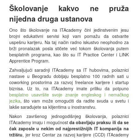
Školovanje kakvo ne pruža
nijedna druga ustanova
Ono što školovanje na ITAcademy čini jedinstvenim jesu
brojni edukativni servisi koji vam pomažu da ostvarite
uspešnu karijeru. Na taj način radno iskustvo neophodno za
brži pronalazak posla stičete već tokom školovanja putem
besplatnih programa, kao što su IT Practice Center i LINK
Apprentice Program.
Zahvaljujući saradnji ITAcademy sa IT hubovima, polaznici
nastave u Beogradu dobijaju besplatno 100 radnih sati u
coworking prostorima za razvoj freelance karijere i startup
biznisa. Uz to, na ITAcademy imate priliku da potpuno
besplatno usavršite svoje znanje engleskog i nemačkog
jezika
, što vam može omogućiti da radite svuda u svetu i
lakše sarađujete sa klijentima u inostranstvu.
Nakon završenog jednogodišnjeg školovanja, polaznici
ITAcademy imaju i mogućnost
da obavljaju praksu ili da se
čak zaposle u nekim od najprestižnijih IT kompanija na
tržištu
, jer kroz Centar za razvoj karijere (CCD) ITAcademy