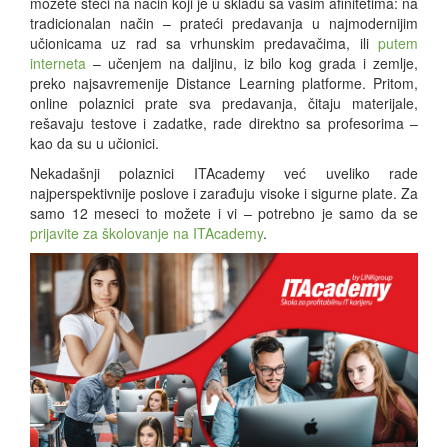
možete steći na način koji je u skladu sa vašim afinitetima: na
tradicionalan način – prateći predavanja u najmodernijim
učionicama uz rad sa vrhunskim predavačima, ili
putem
interneta
– učenjem na daljinu, iz bilo kog grada i zemlje,
preko najsavremenije Distance Learning platforme. Pritom,
online polaznici prate sva predavanja, čitaju materijale,
rešavaju testove i zadatke, rade direktno sa profesorima –
kao da su u učionici.
Nekadašnji polaznici ITAcademy već uveliko rade
najperspektivnije poslove i zarađuju visoke i sigurne plate. Za
samo 12 meseci to možete i vi – potrebno je samo da se
prijavite za školovanje na ITAcademy
.