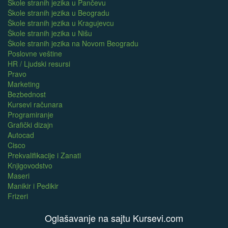
Škole stranih jezika u Pančevu
Škole stranih jezika u Beogradu
Škole stranih jezika u Kragujevcu
Škole stranih jezika u Nišu
Škole stranih jezika na Novom Beogradu
Poslovne veštine
HR / Ljudski resursi
Pravo
Marketing
Bezbednost
Kursevi računara
Programiranje
Grafički dizajn
Autocad
Cisco
Prekvalifikacije i Zanati
Knjigovodstvo
Maseri
Manikir i Pedikir
Frizeri
Oglašavanje na sajtu Kursevi.com