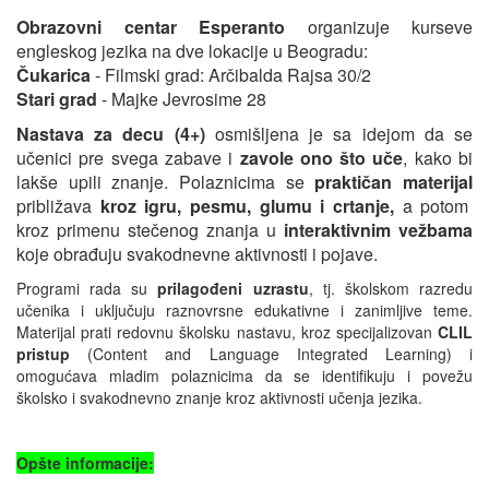
Obrazovni centar
Esperanto
organizuje kurseve
engleskog jezika na dve lokacije u Beogradu:
Čukarica
- Filmski grad: Arčibalda Rajsa 30/2
Stari grad
- Majke Jevrosime 28
Nastava za decu (4+)
osmišljena je sa idejom da se
učenici pre svega zabave i
zavole ono što uče
, kako bi
lakše upili znanje. Polaznicima se
praktičan materijal
približava
kroz igru, pesmu, glumu i crtanje,
a potom
kroz primenu stečenog znanja u
interaktivnim vežbama
koje obrađuju svakodnevne aktivnosti i pojave.
Programi rada su
prilagođeni uzrastu
, tj. školskom razredu
učenika i uključuju raznovrsne edukativne i zanimljive teme.
Materijal prati redovnu školsku nastavu, kroz specijalizovan
CLIL
pristup
(Content and Language Integrated Learning) i
omogućava mladim polaznicima da se identifikuju i povežu
školsko i svakodnevno znanje kroz aktivnosti učenja jezika.
Opšte informacije: