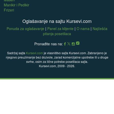
Manikir i Pedikir
Frizeri
Oglašavanje na sajtu Kursevi.com
Ponuda za oglašavanje
|
Panel za klijente
|
O nama
|
Najčešća
pitanja posetilaca
Pronađite nas na:
Sadržaj sajta
Kursevi.com
je vlasništvo sajta Kursevi.com. Zabranjeno je
njegovo preuzimanje bez dozvole, zarad komercijalne upotrebe ili u druge
svrhe, osim za lične potrebe posetilaca sajta.
Kursevi.com, 2009 - 2026.