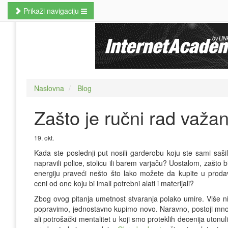
Prikaži navigaciju
Naslovna
Poslovne veštine
Kursevi jezika
Naslovna
Blog
Kursevi računara
Zašto je ručni rad važan
MBA studije
Prekvalifikacije i zanati
19. okt.
Kada ste poslednji put nosili garderobu koju ste sami sašil
Hobi kursevi
napravili police, stolicu ili barem varjaču? Uostalom, zašto b
energiju praveći nešto što lako možete da kupite u prodavn
Nauči odmah
ceni od one koju bi imali potrebni alati i materijali?
Zbog ovog pitanja umetnost stvaranja polako umire. Više 
Pretraži kurseve
popravimo, jednostavno kupimo novo. Naravno, postoji mnogo
ali potrošački mentalitet u koji smo proteklih decenija uto