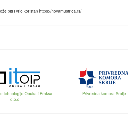
ože biti i vrlo koristan https://novamustrica.rs/
e tehnologije Obuka i Praksa
Privredna komora Srbije
d.o.o.