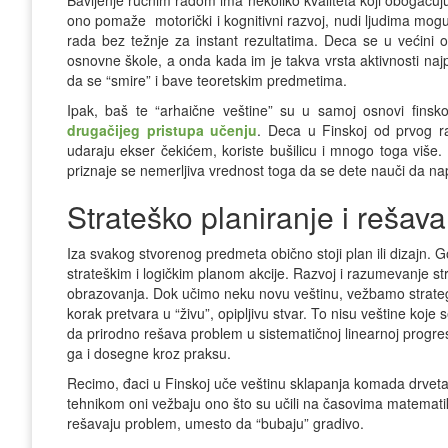
Bavljenje ručnim radom ima nekoliko kvaliteta koji obogaćuj
ono pomaže motorički i kognitivni razvoj, nudi ljudima mogu
rada bez težnje za instant rezultatima. Deca se u većini
osnovne škole, a onda kada im je takva vrsta aktivnosti na
da se “smire” i bave teoretskim predmetima.
Ipak, baš te “arhaične veštine” su u samoj osnovi fins
drugačijeg pristupa učenju
. Deca u Finskoj od prvog r
udaraju ekser čekićem, koriste bušilicu i mnogo toga više.
priznaje se nemerljiva vrednost toga da se dete nauči da nap
Strateško planiranje i rešav
Iza svakog stvorenog predmeta obično stoji plan ili dizajn.
strateškim i logičkim planom akcije. Razvoj i razumevanje st
obrazovanja. Dok učimo neku novu veštinu, vežbamo strategij
korak pretvara u “živu”, opipljivu stvar. To nisu veštine ko
da prirodno rešava problem u sistematičnoj linearnoj progresi
ga i dosegne kroz praksu.
Recimo, đaci u Finskoj uče veštinu sklapanja komada drvet
tehnikom oni vežbaju ono što su učili na časovima matematike
rešavaju problem, umesto da “bubaju” gradivo.