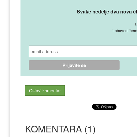
Svake nedelje dva nova čl
U
i obavestićem
Ostavi komentar
KOMENTARA (1)