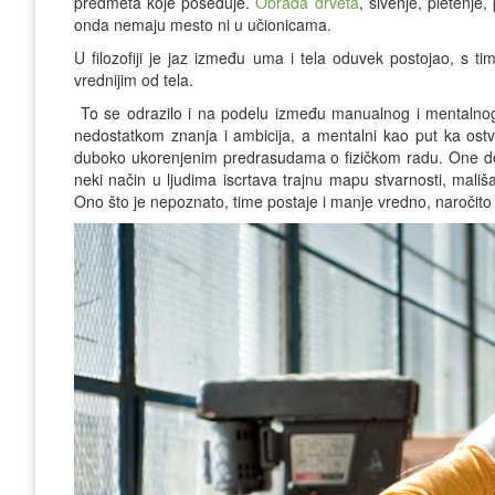
predmeta koje poseduje.
Obrada drveta
, šivenje, pletenj
onda nemaju mesto ni u učionicama.
U filozofiji je jaz između uma i tela oduvek postojao, s
vrednijim od tela.
To se odrazilo i na podelu između manualnog i mentalnog
nedostatkom znanja i ambicija, a mentalni kao put ka ostva
duboko ukorenjenim predrasudama o fizičkom radu. One de
neki način u ljudima iscrtava trajnu mapu stvarnosti, mališa
Ono što je nepoznato, time postaje i manje vredno, naročito 