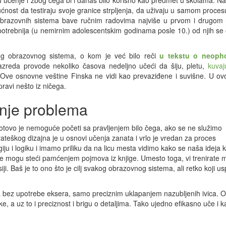
u učenje i zbog čega bi i danas bilo korisno kao predmet u školama. Na
ćnost da testiraju svoje granice strpljenja, da uživaju u samom proce
 obrazovnih sistema bave ručnim radovima najviše u prvom i drugom
jpotrebnija (u nemirnim adolescentskim godinama posle 10.) od njih se
kog obrazovnog sistema, o kom je već bilo reči
u tekstu o neoph
azreda provode nekoliko časova nedeljno učeći da šiju, pletu,
kuvaj
 Ove osnovne veštine Finska ne vidi kao prevaziđene i suvišne. U ovo
ravi nešto iz ničega.
anje problema
 Gotovo je nemoguće početi sa pravljenjem bilo čega, ako se ne služimo
rateškog dizajna je u osnovi učenja zanata i vrlo je vredan za proces
u i logiku i imamo priliku da na licu mesta vidimo kako se naša ideja 
je se mogu steći pamćenjem pojmova iz knjige. Umesto toga, vi trenirate
ji. Baš je to ono što je cilj svakog obrazovnog sistema, ali retko koji u
a bez upotrebe eksera, samo preciznim uklapanjem nazubljenih ivica.
, a uz to i preciznost i brigu o detaljima. Tako ujedno efikasno uče i 