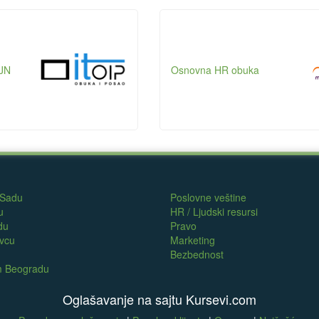
JN
Osnovna HR obuka
 Sadu
Poslovne veštine
u
HR / Ljudski resursi
du
Pravo
evcu
Marketing
Bezbednost
om Beogradu
Oglašavanje na sajtu Kursevi.com