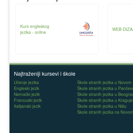
Kurs engleskog
WEB-DIZA
jezika - online
Najtraženiji kursevi i škole
Učenje jezika
Škole stranih jezika u Novom
Engleski jezik
Škole stranih jezika u Pančev
Nemački jezik
Škole stranih jezika u Beogra
Francuski jezik
Škole stranih jezika u Kraguj
Italijanski jezik
Škole stranih jezika u Nišu
Škole stranih jezika na Nov