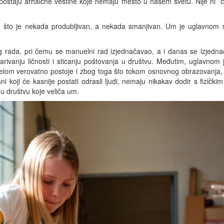
e, postaju arhaične veštine koje nemaju mesto u našem svetu. Nije ni 
 tim što je nekada produbljivan, a nekada smanjivan. Um je uglavnom
 rada, pri čemu se manuelni rad izjednačavao, a i danas se izjedn
rivanju ličnosti i sticanju poštovanja u društvu. Međutim, uglavnom 
lom verovatno postoje i zbog toga što tokom osnovnog obrazovanja,
ni koji će kasnije postati odrasli ljudi, nemaju nikakav dodir s fizički
u društvu koje veliča um.