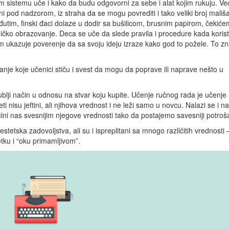
 sistemu uče i kako da budu odgovorni za sebe i alat kojim rukuju. Već
ni pod nadzorom, iz straha da se mogu povrediti i tako veliki broj mali
tim, finski đaci dolaze u dodir sa bušilicom, brusnim papirom, čekiće
ničko obrazovanje. Deca se uče da slede pravila i procedure kada korist
k im ukazuje poverenje da sa svoju ideju izraze kako god to požele. To zn
je koje učenici stiču i svest da mogu da poprave ili naprave nešto u
blji način u odnosu na stvar koju kupite. Učenje ručnog rada je učenje
i nisu jeftini, ali njihova vrednost i ne leži samo u novcu. Nalazi se i na
čini nas svesnijim njegove vrednosti tako da postajemo savesniji potroša
etska zadovoljstva, ali su i ispreplitani sa mnogo različitih vrednosti 
tku i “oku primamljivom”.