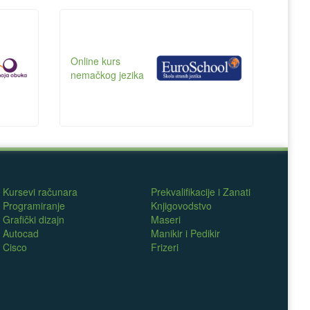
Online kurs
nemačkog jezika
Kursevi računara
Prekvalifikacije i Zanati
Programiranje
Knjigovodstvo
Grafički dizajn
Maseri
Autocad
Manikir i Pedikir
Cisco
Frizeri