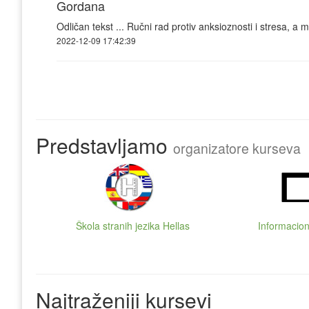
Gordana
Odličan tekst ... Ručni rad protiv anksioznosti i stresa, a m
2022-12-09 17:42:39
Predstavljamo
organizatore kurseva
Škola stranih jezika Hellas
Informacion
Najtraženiji kursevi