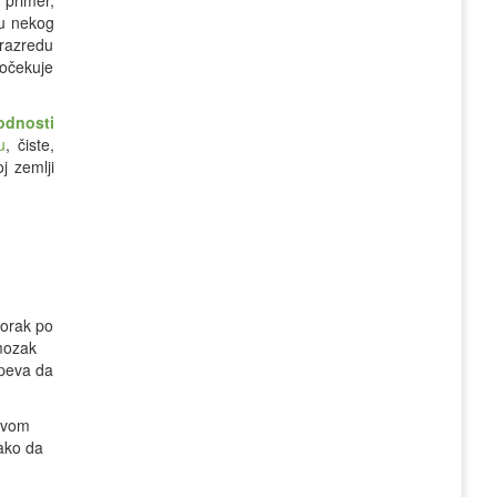
 primer,
su nekog
 razredu
 očekuje
odnosti
u
, čiste,
j zemlji
korak po
 mozak
speva da
 Ovom
kako da