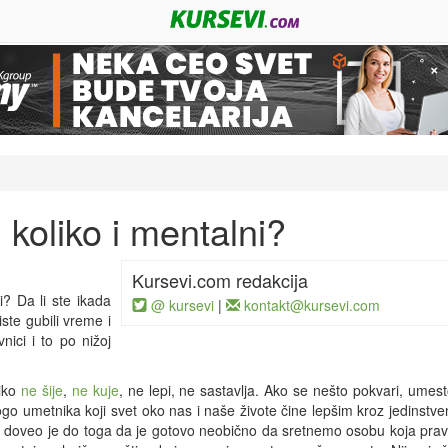
 koliko i mentalni?
Kursevi.com redakcija
i? Da li ste ikada
@ kursevi
|
kontakt@kursevi.com
iste gubili vreme i
ici i to po nižoj
niko
ne šije
,
ne kuje
, ne lepi, ne sastavlja. Ako se nešto pokvari, umes
 umetnika koji svet oko nas i naše živote čine lepšim kroz jedinstve
nuli doveo je do toga da je gotovo neobično da sretnemo osobu koja prav