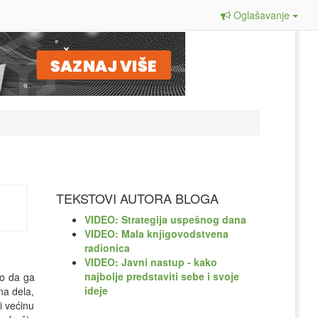
Oglašavanje
TEKSTOVI AUTORA BLOGA
VIDEO: Strategija uspešnog dana
VIDEO: Mala knjigovodstvena
radionica
VIDEO: Javni nastup - kako
najbolje predstaviti sebe i svoje
to da ga
ideje
na dela,
i većinu