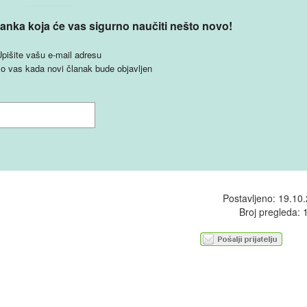
anka koja će vas sigurno naučiti nešto novo!
pišite vašu e-mail adresu
o vas kada novi članak bude objavljen
Postavljeno: 19.10
Broj pregleda: