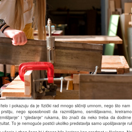
m/telo i pokazuju da je fizički rad mnogo sličniji umnom, nego što nam
prstiju, nego sposobnosti da razmišljamo, osmišljavamo, kreiramo
zmišljanje” i “gledanje” rukama, što znači da neko treba da dodirne 
rezultat. To je nemoguće postići ukoliko predstavlja samo upošljavanje ru