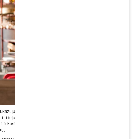
 ukazuju
 i ideju
i iskusi
ku.