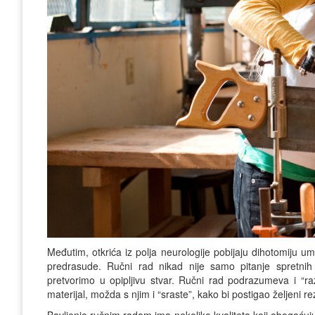
Međutim, otkrića iz polja neurologije pobijaju dihotomiju u
predrasude. Ručni rad nikad nije samo pitanje spretnih 
pretvorimo u opipljivu stvar. Ručni rad podrazumeva i “ra
materijal, možda s njim i “sraste”, kako bi postigao željeni 