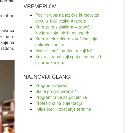
čudo što
VREMEPLOV
Počinje upis na jezičke kurseve za
 smatran
decu u školi jezika Alfabeto
Kurs za poslastičara – započni
ačava sa
karijeru koja miriše na uspeh
je reč o
Kurs za električare – veština koja
 koje na
pokreće karijeru
m radom.
Maser – veština dodira koji leči
Kuvar – zanat koji spaja umetnost i
sigurnu karijeru
NAJNOVIJI ČLANCI
Programski jezici
Šta je programiranje?
Programiranje za početnike
Profesionalna orijentacija
Influencer – značenje termina