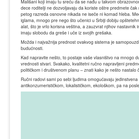
Mališani koji imaju tu sreću da se nađu u takvom obrazovnom
dece roditelji ne dozvoljavaju da koriste oštre predmete čak 
petog razreda osnovne nikada ne iseče ni komad hleba. Među
iglama, mnogo pre nego što učenici u Srbiji dobiju opšteteh
alat, što je vrlo korisna veština, a zauzvrat njihov nastavni
imaju slobodu da greše i uče iz svojih grešaka.
Možda i najvažnija prednost ovakvog sistema je samopouzdan
budućnosti.
Kad napravite nešto, to postaje vaše vlasništvo na mnogo du
vrednosti stvari. Svakako, kvalitetni ručno napravljeni predmet
političkom i društvenom planu – znati kako je nešto nastalo 
Ručni radovi sami po sebi ljudima omogućavaju jedinstvena est
antikonzumerističkom, lokalističkom, ekološkom, pa na posle