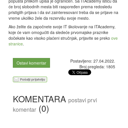
popusta prilikom upisa je ograničen. Sa ITAcademy ističu da
će broj slobodnih mesta biti raspoređen prema redosledu
pristiglih prijava i da svi zainteresovani treba da se prijave na
vreme ukoliko žele da rezervišu svoje mesto.
Ako želite da započnete svoje IT školovanje na ITAcademy,
koje će vam omogućiti da sledeće prvomajske praznike
dočekate kao visoko plaćeni stručnjak, prijavite se preko
ove
stranice
.
Postavljeno: 27.04.2022.
Ostavi komentar
Broj pregleda: 1805
KOMENTARA
postavi prvi
(0)
komentar