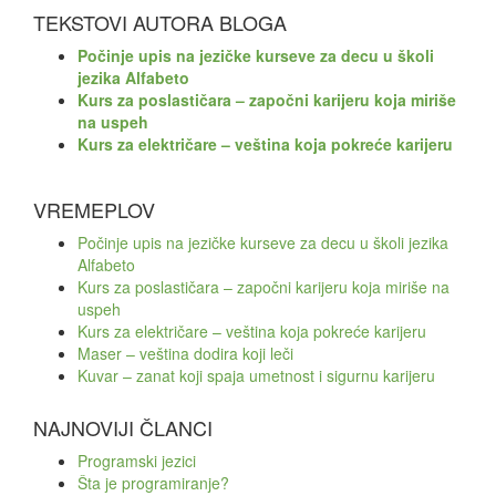
TEKSTOVI AUTORA BLOGA
Počinje upis na jezičke kurseve za decu u školi
jezika Alfabeto
Kurs za poslastičara – započni karijeru koja miriše
na uspeh
Kurs za električare – veština koja pokreće karijeru
VREMEPLOV
Počinje upis na jezičke kurseve za decu u školi jezika
Alfabeto
Kurs za poslastičara – započni karijeru koja miriše na
uspeh
Kurs za električare – veština koja pokreće karijeru
Maser – veština dodira koji leči
Kuvar – zanat koji spaja umetnost i sigurnu karijeru
NAJNOVIJI ČLANCI
Programski jezici
Šta je programiranje?