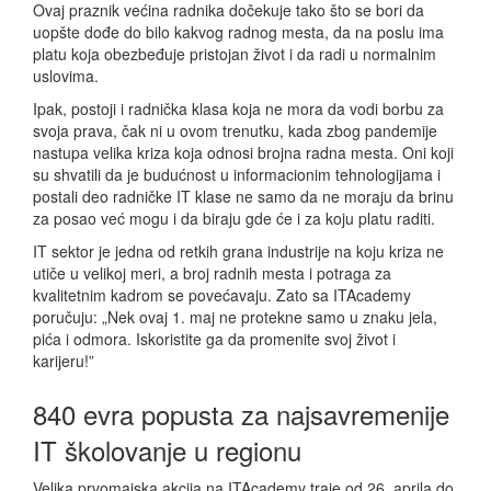
Ovaj praznik većina radnika dočekuje tako što se bori da
uopšte dođe do bilo kakvog radnog mesta, da na poslu ima
platu koja obezbeđuje pristojan život i da radi u normalnim
uslovima.
Ipak, postoji i radnička klasa koja ne mora da vodi borbu za
svoja prava, čak ni u ovom trenutku, kada zbog pandemije
nastupa velika kriza koja odnosi brojna radna mesta. Oni koji
su shvatili da je budućnost u informacionim tehnologijama i
postali deo radničke IT klase ne samo da ne moraju da brinu
za posao već mogu i da biraju gde će i za koju platu raditi.
IT sektor je jedna od retkih grana industrije na koju kriza ne
utiče u velikoj meri, a broj radnih mesta i potraga za
kvalitetnim kadrom se povećavaju. Zato sa ITAcademy
poručuju: „Nek ovaj 1. maj ne protekne samo u znaku jela,
pića i odmora. Iskoristite ga da promenite svoj život i
karijeru!”
840 evra popusta za najsavremenije
IT školovanje u regionu
Velika prvomajska akcija na ITAcademy traje od 26. aprila do