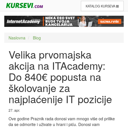
KATALOG KURSEVA
Naslovna
Blog
Velika prvomajska
akcija na ITAcademy:
Do 840€ popusta na
školovanje za
najplaćenije IT pozicije
27. apr.
Ove godine Praznik rada donosi vam mnogo više od prilike
da se odmorite i uživate u hrani i piću. Donosi vam