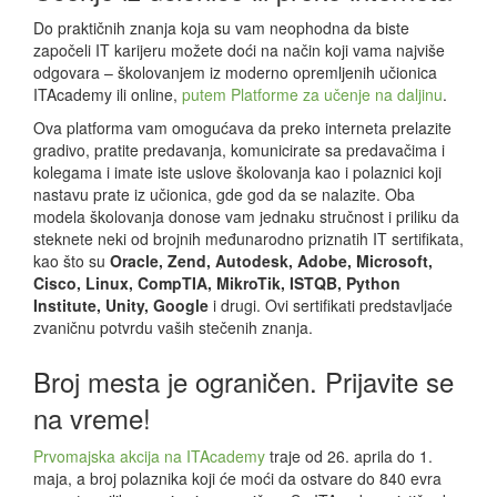
Do praktičnih znanja koja su vam neophodna da biste
započeli IT karijeru možete doći na način koji vama najviše
odgovara – školovanjem iz moderno opremljenih učionica
ITAcademy ili online,
putem Platforme za učenje na daljinu
.
Ova platforma vam omogućava da preko interneta prelazite
gradivo, pratite predavanja, komunicirate sa predavačima i
kolegama i imate iste uslove školovanja kao i polaznici koji
nastavu prate iz učionica, gde god da se nalazite. Oba
modela školovanja donose vam jednaku stručnost i priliku da
steknete neki od brojnih međunarodno priznatih IT sertifikata,
kao što su
Oracle, Zend, Autodesk, Adobe, Microsoft,
Cisco, Linux, CompTIA, MikroTik, ISTQB, Python
Institute, Unity, Google
i drugi. Ovi sertifikati predstavljaće
zvaničnu potvrdu vaših stečenih znanja.
Broj mesta je ograničen. Prijavite se
na vreme!
Prvomajska akcija na ITAcademy
traje od 26. aprila do 1.
maja, a broj polaznika koji će moći da ostvare do 840 evra