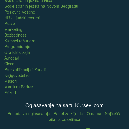
Škole stranih jezika u Nišu
Škole stranih jezika na Novom Beogradu
Poslovne veštine
HR / Ljudski resursi
Pravo
Marketing
Bezbednost
Kursevi računara
Programiranje
Grafički dizajn
Autocad
Cisco
Prekvalifikacije i Zanati
Knjigovodstvo
Maseri
Manikir i Pedikir
Frizeri
Oglašavanje na sajtu Kursevi.com
Ponuda za oglašavanje
|
Panel za klijente
|
O nama
|
Najčešća
pitanja posetilaca