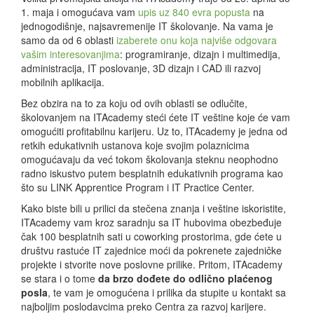
1. maja i omogućava vam
upis uz 840 evra popusta
na
jednogodišnje, najsavremenije IT školovanje. Na vama je
samo da od 6 oblasti
izaberete onu koja najviše odgovara
vašim interesovanjima
: programiranje, dizajn i multimedija,
administracija, IT poslovanje, 3D dizajn i CAD ili razvoj
mobilnih aplikacija.
Bez obzira na to za koju od ovih oblasti se odlučite,
školovanjem na ITAcademy steći ćete IT veštine koje će vam
omogućiti profitabilnu karijeru. Uz to, ITAcademy je jedna od
retkih edukativnih ustanova koje svojim polaznicima
omogućavaju da već tokom školovanja steknu neophodno
radno iskustvo putem besplatnih edukativnih programa kao
što su LINK Apprentice Program i IT Practice Center.
Kako biste bili u prilici da stečena znanja i veštine iskoristite,
ITAcademy vam kroz saradnju sa IT hubovima obezbeđuje
čak 100 besplatnih sati u coworking prostorima, gde ćete u
društvu rastuće IT zajednice moći da pokrenete zajedničke
projekte i stvorite nove poslovne prilike. Pritom, ITAcademy
se stara i o tome
da brzo dođete do odlično plaćenog
posla
, te vam je omogućena i prilika da stupite u kontakt sa
najboljim poslodavcima preko Centra za razvoj karijere.