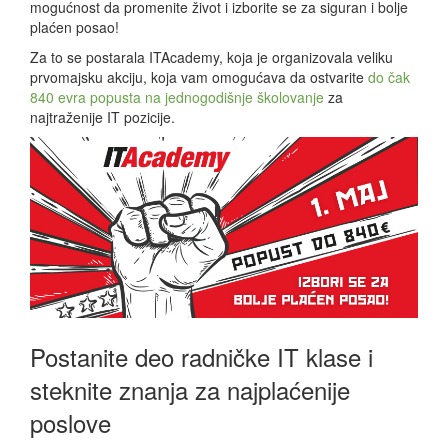
mogućnost da promenite život i izborite se za siguran i bolje
plaćen posao!
Za to se postarala ITAcademy, koja je organizovala veliku
prvomajsku akciju, koja vam omogućava da ostvarite
do čak
840 evra popusta na jednogodišnje školovanje
za
najtraženije IT pozicije.
Postanite deo radničke IT klase i
steknite znanja za najplaćenije
poslove