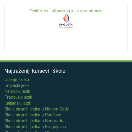
Opšti kurs italijanskog jezika za odrasle
Najtraženiji kursevi i škole
Učenje jezika
Engleski jezik
Nemački jezik
Francuski jezik
Italijanski jezik
Škole stranih jezika u Novom Sadu
Škole stranih jezika u Pančevu
Škole stranih jezika u Beogradu
Škole stranih jezika u Kragujevcu