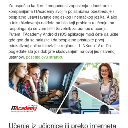
Za uspešnu karijeru i mogućnost zaposlenja u inostranim
kompanijama ITAcademy svojim polaznicima obezbeđuje i
besplatno usavršavanje engleskog i nemačkog jezika. A ako
u toku školovanja naiđete na bilo koji problem u učenju, na
raspolaganju će vam biti i Savetnik za pomoć u učenju.
Putem ITAcademy Android i iOS aplikacije moći ćete da učite
gde god da se nalazite i da besplatno pristupite prvoj
edukativnoj online televiziji u regionu – LINKeduTV-u. Da
pogledate šta još dobijate školovanjem na ovoj jedinstvenoj
ustanovi,
posetite ovu stranicu
.
Učenje iz učionice ili preko interneta