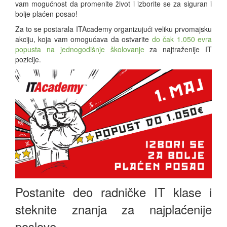
vam mogućnost da promenite život i izborite se za siguran i
bolje plaćen posao!
Za to se postarala ITAcademy organizujući veliku prvomajsku
akciju, koja vam omogućava da ostvarite
do čak 1.050 evra
popusta na jednogodišnje školovanje
za najtraženije IT
pozicije.
Postanite deo radničke IT klase i
steknite znanja za najplaćenije
poslove