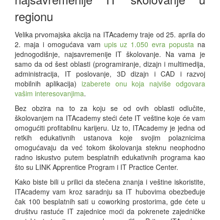
regionu
Velika prvomajska akcija na ITAcademy traje od 25. aprila do
2. maja i omogućava vam
upis uz 1.050 evra popusta
na
jednogodišnje, najsavremenije IT školovanje. Na vama je
samo da od šest oblasti (programiranje, dizajn i multimedija,
administracija, IT poslovanje, 3D dizajn i CAD i razvoj
mobilnih aplikacija)
izaberete onu koja najviše odgovara
vašim interesovanjima
.
Bez obzira na to za koju se od ovih oblasti odlučite,
školovanjem na ITAcademy steći ćete IT veštine koje će vam
omogućiti profitabilnu karijeru. Uz to, ITAcademy je jedna od
retkih edukativnih ustanova koje svojim polaznicima
omogućavaju da već tokom školovanja steknu neophodno
radno iskustvo putem besplatnih edukativnih programa kao
što su LINK Apprentice Program i IT Practice Center.
Kako biste bili u prilici da stečena znanja i veštine iskoristite,
ITAcademy vam kroz saradnju sa IT hubovima obezbeđuje
čak 100 besplatnih sati u coworking prostorima, gde ćete u
društvu rastuće IT zajednice moći da pokrenete zajedničke