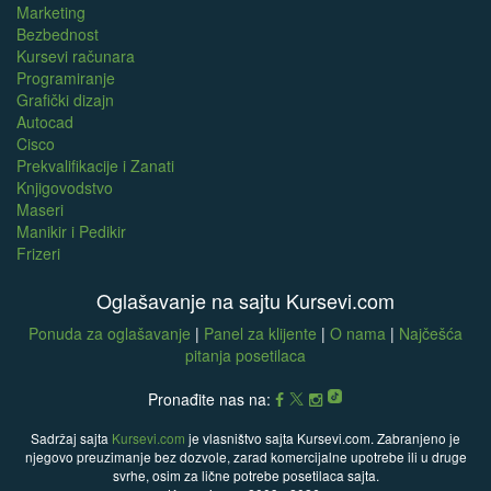
Marketing
Bezbednost
Kursevi računara
Programiranje
Grafički dizajn
Autocad
Cisco
Prekvalifikacije i Zanati
Knjigovodstvo
Maseri
Manikir i Pedikir
Frizeri
Oglašavanje na sajtu Kursevi.com
Ponuda za oglašavanje
|
Panel za klijente
|
O nama
|
Najčešća
pitanja posetilaca
Pronađite nas na:
Sadržaj sajta
Kursevi.com
je vlasništvo sajta Kursevi.com. Zabranjeno je
njegovo preuzimanje bez dozvole, zarad komercijalne upotrebe ili u druge
svrhe, osim za lične potrebe posetilaca sajta.