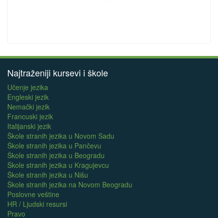
Najtraženiji kursevi i škole
Učenje jezika
Engleski jezik
Nemački jezik
Francuski jezik
Italijanski jezik
Škole stranih jezika u Novom Sadu
Škole stranih jezika u Pančevu
Škole stranih jezika u Beogradu
Škole stranih jezika u Kragujevcu
Škole stranih jezika u Nišu
Škole stranih jezika na Novom Beogradu
Poslovne veštine
HR / Ljudski resursi
Pravo