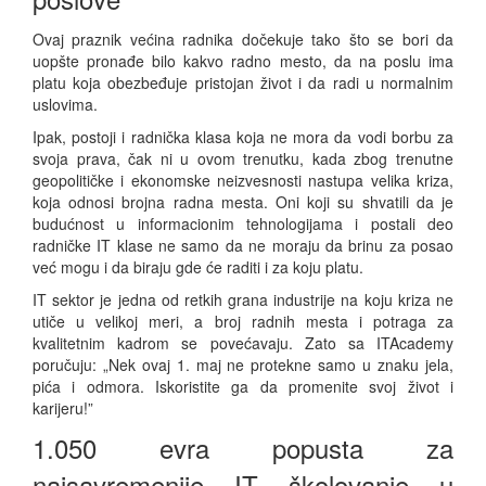
Ovaj praznik većina radnika dočekuje tako što se bori da
uopšte pronađe bilo kakvo radno mesto, da na poslu ima
platu koja obezbeđuje pristojan život i da radi u normalnim
uslovima.
Ipak, postoji i radnička klasa koja ne mora da vodi borbu za
svoja prava, čak ni u ovom trenutku, kada zbog trenutne
geopolitičke i ekonomske neizvesnosti nastupa velika kriza,
koja odnosi brojna radna mesta. Oni koji su shvatili da je
budućnost u informacionim tehnologijama i postali deo
radničke IT klase ne samo da ne moraju da brinu za posao
već mogu i da biraju gde će raditi i za koju platu.
IT sektor je jedna od retkih grana industrije na koju kriza ne
utiče u velikoj meri, a broj radnih mesta i potraga za
kvalitetnim kadrom se povećavaju. Zato sa ITAcademy
poručuju: „Nek ovaj 1. maj ne protekne samo u znaku jela,
pića i odmora. Iskoristite ga da promenite svoj život i
karijeru!”
1.050 evra popusta za
najsavremenije IT školovanje u