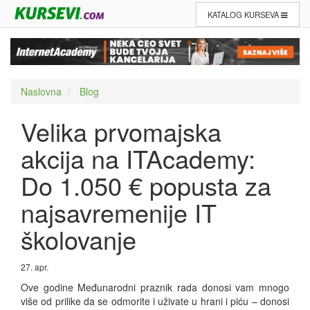
KATALOG KURSEVA
Naslovna
Blog
Velika prvomajska
akcija na ITAcademy:
Do 1.050 € popusta za
najsavremenije IT
školovanje
27. apr.
Ove godine Međunarodni praznik rada donosi vam mnogo
više od prilike da se odmorite i uživate u hrani i piću – donosi