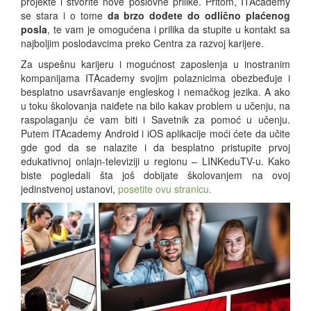
projekte i stvorite nove poslovne prilike. Pritom, ITAcademy
se stara i o tome
da brzo dođete do odlično plaćenog
posla
, te vam je omogućena i prilika da stupite u kontakt sa
najboljim poslodavcima preko Centra za razvoj karijere.
Za uspešnu karijeru i mogućnost zaposlenja u inostranim
kompanijama ITAcademy svojim polaznicima obezbeđuje i
besplatno usavršavanje engleskog i nemačkog jezika. A ako
u toku školovanja naiđete na bilo kakav problem u učenju, na
raspolaganju će vam biti i Savetnik za pomoć u učenju.
Putem ITAcademy Android i iOS aplikacije moći ćete da učite
gde god da se nalazite i da besplatno pristupite prvoj
edukativnoj onlajn-televiziji u regionu – LINKeduTV-u. Kako
biste pogledali šta još dobijate školovanjem na ovoj
jedinstvenoj ustanovi,
posetite ovu stranicu.