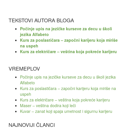
TEKSTOVI AUTORA BLOGA
Počinje upis na jezičke kurseve za decu u školi
jezika Alfabeto
Kurs za poslastičara – započni karijeru koja miriše
na uspeh
Kurs za električare – veština koja pokreće karijeru
VREMEPLOV
Počinje upis na jezičke kurseve za decu u školi jezika
Alfabeto
Kurs za poslastičara – započni karijeru koja miriše na
uspeh
Kurs za električare – veština koja pokreće karijeru
Maser – veština dodira koji leči
Kuvar – zanat koji spaja umetnost i sigurnu karijeru
NAJNOVIJI ČLANCI