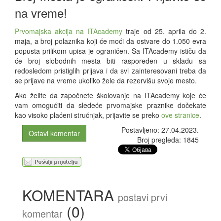
na vreme!
Prvomajska akcija na ITAcademy
traje od 25. aprila do 2.
maja, a broj polaznika koji će moći da ostvare do 1.050 evra
popusta prilikom upisa je ograničen. Sa ITAcademy ističu da
će broj slobodnih mesta biti raspoređen u skladu sa
redosledom pristiglih prijava i da svi zainteresovani treba da
se prijave na vreme ukoliko žele da rezervišu svoje mesto.
Ako želite da započnete školovanje na ITAcademy koje će
vam omogućiti da sledeće prvomajske praznike dočekate
kao visoko plaćeni stručnjak, prijavite se preko
ove stranice
.
Postavljeno: 27.04.2023.
Ostavi komentar
Broj pregleda: 1845
KOMENTARA
postavi prvi
(0)
komentar