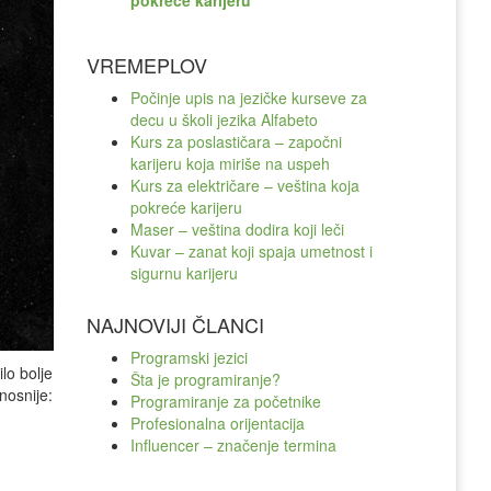
pokreće karijeru
VREMEPLOV
Počinje upis na jezičke kurseve za
decu u školi jezika Alfabeto
Kurs za poslastičara – započni
karijeru koja miriše na uspeh
Kurs za električare – veština koja
pokreće karijeru
Maser – veština dodira koji leči
Kuvar – zanat koji spaja umetnost i
sigurnu karijeru
NAJNOVIJI ČLANCI
Programski jezici
lo bolje
Šta je programiranje?
nosnije:
Programiranje za početnike
Profesionalna orijentacija
Influencer – značenje termina