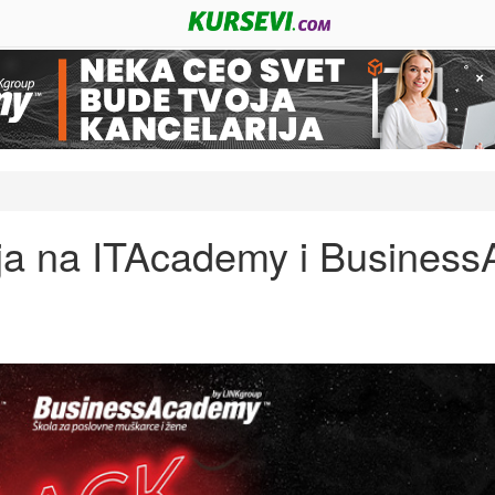
cija na ITAcademy i Busine