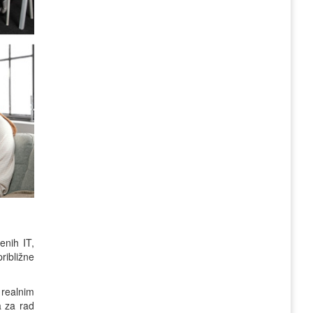
enih IT,
ribližne
 realnim
a za rad