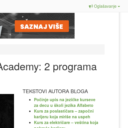
Oglašavanje
ssAcademy: 2 programa
TEKSTOVI AUTORA BLOGA
Počinje upis na jezičke kurseve
za decu u školi jezika Alfabeto
Kurs za poslastičara – započni
karijeru koja miriše na uspeh
Kurs za električare – veština koja