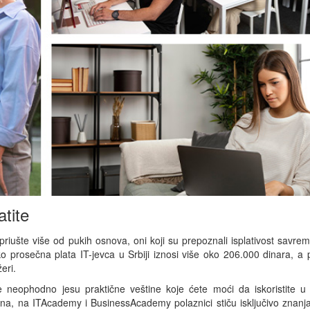
tite
šte više od pukih osnova, oni koji su prepoznali isplativost savrem
 prosečna plata IT-jevca u Srbiji iznosi više oko 206.000 dinara, a p
eri.
 neophodno jesu praktične veštine koje ćete moći da iskoristite u
na, na ITAcademy i BusinessAcademy polaznici stiču isključivo znanj