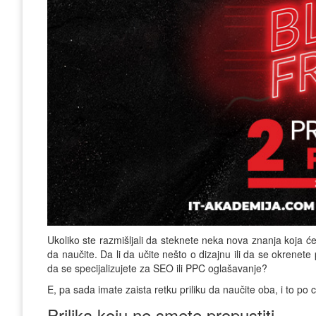
Ukoliko ste razmišljali da steknete neka nova znanja koja će v
da naučite. Da li da učite nešto o dizajnu ili da se okrenete
da se specijalizujete za SEO ili PPC oglašavanje?
E, pa sada imate zaista retku priliku da naučite oba, i to po 
Prilika koju ne smete propustiti