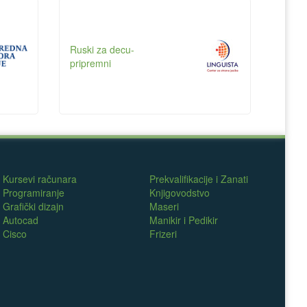
Ruski za decu-
pripremni
Kursevi računara
Prekvalifikacije i Zanati
Programiranje
Knjigovodstvo
Grafički dizajn
Maseri
Autocad
Manikir i Pedikir
Cisco
Frizeri