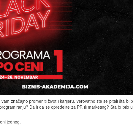
am značajno promeniti život i karijeru, verovatno ste se pitali šta bi bi
 programiranju? Da li da se opredelite za PR ili marketing? Šta bi bilo u
ceni jednog.