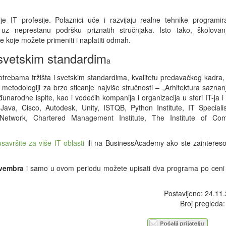
IT profesije. Polaznici uče i razvijaju realne tehnike programira
ta uz neprestanu podršku priznatih stručnjaka. Isto tako, školov
 koje možete primeniti i naplatiti odmah.
o svetskim standardim
a
trebama tržišta i svetskim standardima, kvalitetu predavačkog kadra,
j metodologiji za brzo sticanje najviše stručnosti – „Arhitektura saznan
rodne ispite, kao i vodećih kompanija i organizacija u sferi IT-ja i 
va, Cisco, Autodesk, Unity, ISTQB, Python Institute, IT Specialis
ons Network, Chartered Management Institute, The Institute of Com
savršite za više IT oblasti
ili na BusinessAcademy ako ste zainteres
ovembra
i samo u ovom periodu možete upisati dva programa po ceni
Postavljeno: 24.11
Broj pregleda