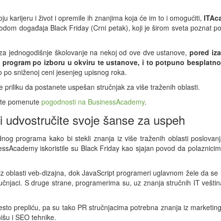
u karijeru i život i opremile ih znanjima koja će im to i omogućiti,
ITAc
dom događaja Black Friday (Crni petak), koji je širom sveta poznat po
 za jednogodišnje školovanje na nekoj od ove dve ustanove,
pored iz
n program po izboru u okviru te ustanove, i to potpuno besplatno
to po sniženoj ceni jesenjeg upisnog roka.
e priliku da postanete uspešan stručnjak za više traženih oblasti.
stite pomenute
pogodnosti na BusinessAcademy
.
i udvostručite svoje šanse za uspeh
nog programa kako bi stekli znanja iz više traženih oblasti poslovanj
ssAcademy iskoristile su Black Friday kao sjajan povod da polaznici
iz oblasti veb-dizajna, dok JavaScript programeri uglavnom žele da se
učnjaci. S druge strane, programerima su, uz znanja stručnih IT veštin
često prepliću, pa su tako PR stručnjacima potrebna znanja iz marketing
išu i SEO tehnike.