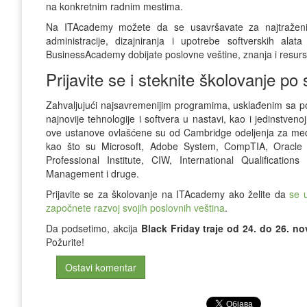
na konkretnim radnim mestima.
Na ITAcademy možete da se usavršavate za najtraženije 
administracije, dizajniranja i upotrebe softverskih ala
BusinessAcademy dobijate poslovne veštine, znanja i resurse
Prijavite se i steknite školovanje p
Zahvaljujući najsavremenijim programima, usklađenim sa po
najnovije tehnologije i softvera u nastavi, kao i jedinstveno
ove ustanove ovlašćene su od Cambridge odeljenja za međuna
kao što su Microsoft, Adobe System, CompTIA, Oracle Ja
Professional Institute, CIW, International Qualificati
Management i druge.
Prijavite se za školovanje na ITAcademy ako želite da
se u
započnete razvoj svojih poslovnih veština
.
Da podsetimo, akcija
Black Friday traje od 24. do 26. n
Požurite!
Ostavi komentar