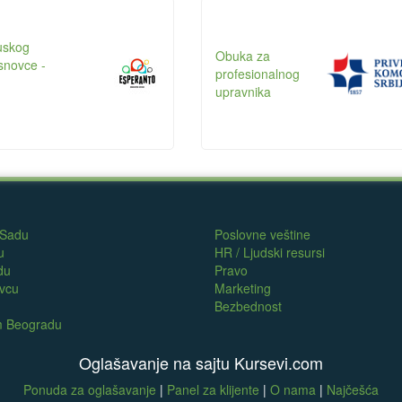
uskog
Obuka za
osnovce -
profesionalnog
upravnika
 Sadu
Poslovne veštine
u
HR / Ljudski resursi
du
Pravo
evcu
Marketing
Bezbednost
om Beogradu
Oglašavanje na sajtu Kursevi.com
Ponuda za oglašavanje
|
Panel za klijente
|
O nama
|
Najčešća