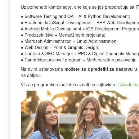
Uz pomenute kombinacije, one koje se još preporučuju sa 
● Software Testing and QA + AI & Python Development;
● Frontend JavaScript Development + PHP Web Developme
● Android Mobile Development + iOS Development Program
● Preduzetništvo + Menadžment projekata;
● Microsoft Administration + Linux Administration;
● Web Design + Print & Graphic Design;
● Content & SEO Manager + PPC & Digital Channels Manag
● Cambridge poslovni program + Međunarodno poslovanje.
Na ovim ustanovama
možete se opredeliti za nastavu u 
na daljinu.
Više o programima možete saznati na sajtovima
ITAcademy