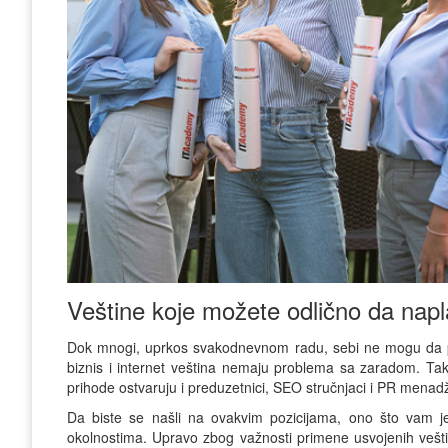
Veštine koje možete odlično da napla
Dok mnogi, uprkos svakodnevnom radu, sebi ne mogu da priu
biznis i internet veština nemaju problema sa zaradom. Tako
prihode ostvaruju i preduzetnici, SEO stručnjaci i PR menadž
Da biste se našli na ovakvim pozicijama, ono što vam je
okolnostima. Upravo zbog važnosti primene usvojenih vešti