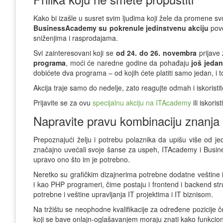
Kako bi izašle u susret svim ljudima koji žele da promene svoj
BusinessAcademy su pokrenule jedinstvenu akciju
povo
sniženjima i rasprodajama.
Svi zainteresovani koji se
od 24. do 26. novembra
prijave
programa
, moći će naredne godine da pohađaju
još jeda
dobićete dva programa – od kojih ćete platiti samo jedan, i 
Akcija traje samo do nedelje, zato reagujte odmah i iskoristit
Prijavite se za ovu
specijalnu akciju na ITAcademy
ili iskori
Napravite pravu kombinaciju znanja 
Prepoznajući želju i potrebu polaznika da upišu više od jed
značajno uvećali svoje šanse za uspeh, ITAcademy i Busine
upravo ono što im je potrebno.
Neretko su grafičkim dizajnerima potrebne dodatne veštine 
i kao PHP programeri, čime postaju i frontend i backend str
potrebne i veštine upravljanja IT projektima i IT biznisom.
Na tržištu se neophodne kvalifikacije za određene pozicije 
koji se bave onlajn-oglašavanjem moraju znati kako funkcion