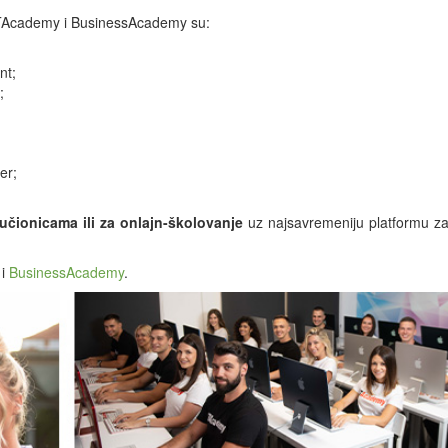
ITAcademy i BusinessAcademy su:
nt;
;
er;
učionicama ili za onlajn-školovanje
uz najsavremeniju platformu z
i
BusinessAcademy
.