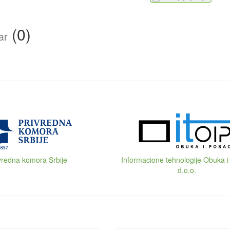
(0)
ar
vredna komora Srbije
Informacione tehnologije Obuka i
d.o.o.