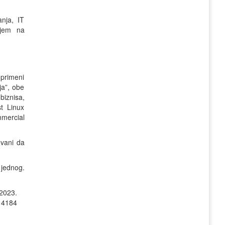
nja, IT
anjem na
 primeni
ja”, obe
biznisa,
t Linux
mercial
ovani da
 jednog.
.2023.
: 4184