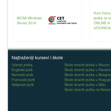
Kurs franc
MCSA Windows
jezika za 
Server 2019
ONLINE ili
UČIONICA
Najtraženiji kursevi i škole
Učenje jezika
Škole stranih jezika u Novom
Engleski jezik
Škole stranih jezika u Pančev
Nemački jezik
Škole stranih jezika u Beogra
Francuski jezik
Škole stranih jezika u Kraguj
Italijanski jezik
Škole stranih jezika u Nišu
Škole stranih jezika na Nov