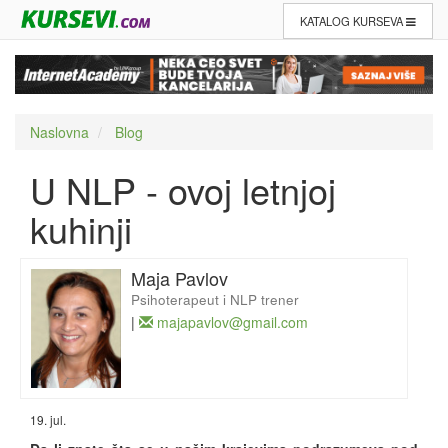
KATALOG KURSEVA
Naslovna
Blog
U NLP - ovoj letnjoj
kuhinji
Maja Pavlov
Psihoterapeut i NLP trener
|
majapavlov@gmail.com
19. jul.