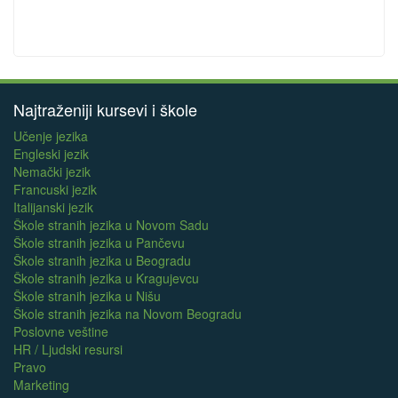
Najtraženiji kursevi i škole
Učenje jezika
Engleski jezik
Nemački jezik
Francuski jezik
Italijanski jezik
Škole stranih jezika u Novom Sadu
Škole stranih jezika u Pančevu
Škole stranih jezika u Beogradu
Škole stranih jezika u Kragujevcu
Škole stranih jezika u Nišu
Škole stranih jezika na Novom Beogradu
Poslovne veštine
HR / Ljudski resursi
Pravo
Marketing