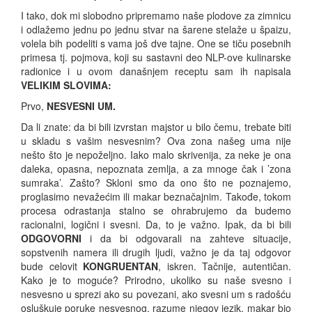
I tako, dok mi slobodno pripremamo naše plodove za zimnicu
i odlažemo jednu po jednu stvar na šarene stelaže u špaizu,
volela bih podeliti s vama još dve tajne. One se tiču posebnih
primesa tj. pojmova, koji su sastavni deo NLP-ove kulinarske
radionice i u ovom današnjem receptu sam ih napisala
VELIKIM SLOVIMA:
Prvo,
NESVESNI UM.
Da li znate: da bi bili izvrstan majstor u bilo čemu, trebate biti
u skladu s vašim nesvesnim? Ova zona našeg uma nije
nešto što je nepoželjno. Iako malo skrivenija, za neke je ona
daleka, opasna, nepoznata zemlja, a za mnoge čak i ’zona
sumraka’. Zašto? Skloni smo da ono što ne poznajemo,
proglasimo nevažećim ili makar beznačajnim. Takođe, tokom
procesa odrastanja stalno se ohrabrujemo da budemo
racionalni, logični i svesni. Da, to je važno. Ipak, da bi bili
ODGOVORNI
i da bi odgovarali na zahteve situacije,
sopstvenih namera ili drugih ljudi, važno je da taj odgovor
bude celovit
KONGRUENTAN
, iskren. Tačnije, autentičan.
Kako je to moguće? Prirodno, ukoliko su naše svesno i
nesvesno u sprezi ako su povezani, ako svesni um s radošću
osluškuje poruke nesvesnog, razume njegov jezik, makar bio