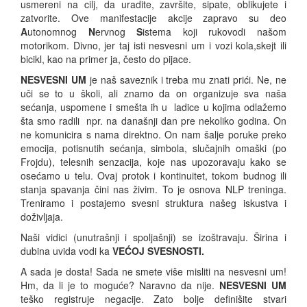
usmereni na cilj, da uradite, završite, sipate, oblikujete i
zatvorite. Ove manifestacije akcije zapravo su deo
A
utonomnog
N
ervnog
S
istema koji rukovodi našom
motorikom. Divno, jer taj isti nesvesni um i vozi kola,skejt ili
bicikl, kao na primer ja, često do pijace.
NESVESNI UM
je naš saveznik i treba mu znati prići. Ne, ne
uči se to u školi, ali znamo da on organizuje sva naša
sećanja, uspomene i smešta ih u ladice u kojima odlažemo
šta smo radili npr. na današnji dan pre nekoliko godina. On
ne komunicira s nama direktno. On nam šalje poruke preko
emocija, potisnutih sećanja, simbola, slučajnih omaški (po
Frojdu), telesnih senzacija, koje nas upozoravaju kako se
osećamo u telu. Ovaj protok i kontinuitet, tokom budnog ili
stanja spavanja čini nas živim. To je osnova NLP treninga.
Treniramo i postajemo svesni struktura našeg iskustva i
doživljaja.
Naši vidici (unutrašnji i spoljašnji) se izoštravaju. Širina i
dubina uvida vodi ka
VEĆOJ SVESNOSTI.
A sada je dosta! Sada ne smete više misliti na nesvesni um!
Hm, da li je to moguće? Naravno da nije.
NESVESNI UM
teško registruje negacije. Zato bolje definišite stvari