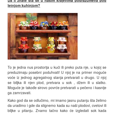
Da li znate šta se u našim krajevima podrazumeva pod
letnjom kuhinjom?
To je jedna nus prostorija u kući ili preko puta nje, u kojoj se
preduzimaju posebni poduhvati! U njoj je na primer moguće
voće iz jednog agregatnog stanja pretvarati u drugo. U njoj
se biljka ili njen plod, pretvara u sok , džem ili u slatko.
Moguće je takođe sirovo povrće pretvarati u pečeno i kasnije
ga zamrzavati.
Kako god da se odlučimo, mi imamo jasnu putanju šta želimo
da uradimo i gde da stignemo kada su naši plodovi, cvetovi ili
biljke u pitanju. Znamo tačno kako će izgledati sok kada