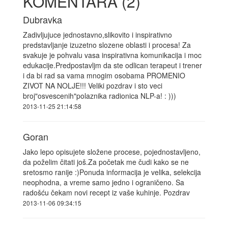
KOMENTARA (2)
Dubravka
Zadivljujuce jednostavno,slikovito i inspirativno
predstavljanje izuzetno slozene oblasti i procesa! Za
svakuje je pohvalu vasa inspirativna komunikacija i moc
edukacije.Predpostavljm da ste odlican terapeut i trener
i da bi rad sa vama mnogim osobama PROMENIO
ZIVOT NA NOLJE!!! Veliki pozdrav i sto veci
broj"osvescenih"polaznika radionica NLP-a! : )))
2013-11-25 21:14:58
Goran
Jako lepo opisujete složene procese, pojednostavljeno,
da poželim čitati još.Za početak me čudi kako se ne
sretosmo ranije :)Ponuda informacija je velika, selekcija
neophodna, a vreme samo jedno i ograničeno. Sa
radošću čekam novi recept iz vaše kuhinje. Pozdrav
2013-11-06 09:34:15