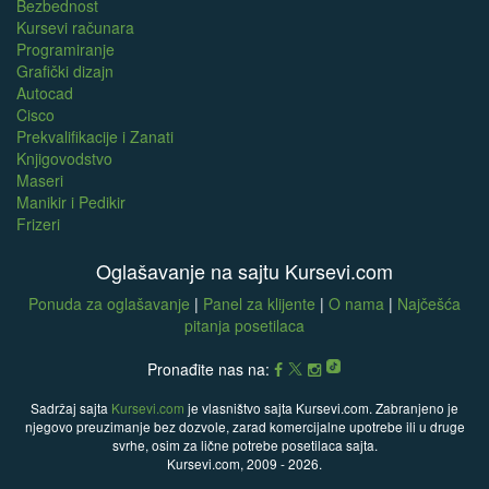
Bezbednost
Kursevi računara
Programiranje
Grafički dizajn
Autocad
Cisco
Prekvalifikacije i Zanati
Knjigovodstvo
Maseri
Manikir i Pedikir
Frizeri
Oglašavanje na sajtu Kursevi.com
Ponuda za oglašavanje
|
Panel za klijente
|
O nama
|
Najčešća
pitanja posetilaca
Pronađite nas na:
Sadržaj sajta
Kursevi.com
je vlasništvo sajta Kursevi.com. Zabranjeno je
njegovo preuzimanje bez dozvole, zarad komercijalne upotrebe ili u druge
svrhe, osim za lične potrebe posetilaca sajta.
Kursevi.com, 2009 - 2026.