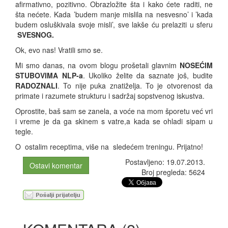
afirmativno, pozitivno. Obrazložite šta i kako ćete raditi, ne
šta nećete. Kada ’budem manje mislila na nesvesno’ i ’kada
budem osluškivala svoje misli’, sve lakše ću prelaziti u sferu
SVESNOG.
Ok, evo nas! Vratili smo se.
Mi smo danas, na ovom blogu prošetali glavnim
NOSEĆIM
STUBOVIMA
NLP-a
. Ukoliko želite da saznate još, budite
RADOZNALI
. To nije puka znatiželja. To je otvorenost da
primate i razumete strukturu i sadržaj sopstvenog iskustva.
Oprostite, baš sam se zanela, a voće na mom šporetu već vri
i vreme je da ga skinem s vatre,a kada se ohladi sipam u
tegle.
O ostalim receptima, više na sledećem treningu. Prijatno!
Postavljeno: 19.07.2013.
Ostavi komentar
Broj pregleda: 5624