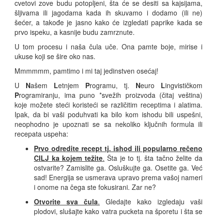
cvetovi zove budu potopljeni, šta će se desiti sa kajsijama,
šljivama ili jagodama kada ih skuvamo i dodamo (ili ne)
šećer, a takođe je jasno kako će izgledati paprike kada se
prvo ispeku, a kasnije budu zamrznute.
U tom procesu i naša čula uče. Ona pamte boje, mirise i
ukuse koji se šire oko nas.
Mmmmmm, pamtimo i mi taj jedinstven osećaj!
U
N
ašem
L
etnjem
P
rogramu, tj.
N
euro
L
ingvističkom
P
rogramiranju, ima puno *svežih proizvoda (čitaj veština)
koje možete steći koristeći se različitim receptima i alatima.
Ipak, da bi vaši poduhvati ka bilo kom ishodu bili uspešni,
neophodno je upoznati se sa nekoliko ključnih formula ili
recepata uspeha:
Prvo odredite recept tj. ishod ili popularno rečeno
CILJ ka kojem težite
.
Šta je to tj. šta tačno želite da
ostvarite? Zamislite ga. Osluškujte ga. Osetite ga. Već
sad! Energija se usmerava upravo prema vašoj nameri
i onome na čega ste fokusirani. Zar ne?
Otvorite sva čula
.
Gledajte kako izgledaju vaši
plodovi, slušajte kako vatra pucketa na šporetu i šta se