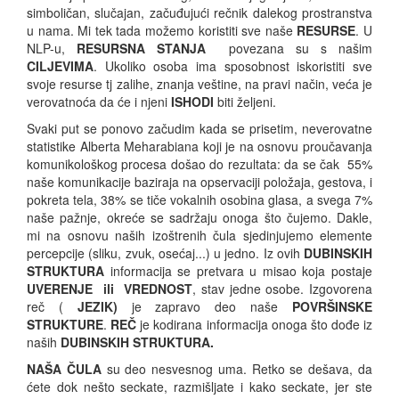
simboličan, slučajan, začuđujući rečnik dalekog prostranstva
u nama. Mi tek tada možemo koristiti sve naše
RESURSE
. U
NLP-u,
RESURSNA STANJA
povezana su s našim
CILJEVIMA
. Ukoliko osoba ima sposobnost iskoristiti sve
svoje resurse tj zalihe, znanja veštine, na pravi način, veća je
verovatnoća da će i njeni
ISHODI
biti željeni.
Svaki put se ponovo začudim kada se prisetim, neverovatne
statistike Alberta Meharabiana koji je na osnovu proučavanja
komunikološkog procesa došao do rezultata: da se čak 55%
naše komunikacije baziraja na opservaciji položaja, gestova, i
pokreta tela, 38% se tiče vokalnih osobina glasa, a svega 7%
naše pažnje, okreće se sadržaju onoga što čujemo. Dakle,
mi na osnovu naših izoštrenih čula sjedinjujemo elemente
percepcije (sliku, zvuk, osećaj...) u jedno. Iz ovih
DUBINSKIH
STRUKTURA
informacija se pretvara u misao koja postaje
UVERENJE ili VREDNOST
, stav jedne osobe. Izgovorena
reč (
JEZIK)
je zapravo deo naše
POVRŠINSKE
STRUKTURE
.
REČ
je kodirana informacija onoga što dođe iz
naših
DUBINSKIH STRUKTURA.
NAŠA ČULA
su deo nesvesnog uma. Retko se dešava, da
ćete dok nešto seckate, razmišljate i kako seckate, jer ste