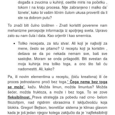
događa s zvucima u kuhinji, osetite miris na početku ,
tokom i na kraju procesa. Nije zabranjeno i malko da’
liznete’, kako bi vašim ličnim čulom ukusa proverili da li
ste na dobrom putu?
To znači biti čulno izoštren - Znati koristiti poverene nam
mehanizme percepcije informacija iz spoljnjeg sveta. Upravo
zato su nam čula i data. Kao orjentir i kao smernica.
Toliko recepata, za istu stvar. Ali koji je najbolji za
mene, često se pitamo? U receptu koji ja koristim ,
dešava se da po nekada nemam sve, baš sve
sastojke. Moram se onda prilagoditi. Biti svestan da
moja kuhinja ima toliko toga, a ono što fali ću
nadomestiti. Ali, kako?
Pa, ili novim elementima u receptu, (biću kreativna) ili će
proces jednostavno proći bez toga.
’ Čega nema bez toga
se može’
, kažu. Možda limun, možda limuntus? Možda
šećer, možda fruktoza, a može i bez toga. To se zove
fleksibilnost.
Prava strategija za pobedu nad crno- belom
filozofijom, nad rigidnim obrascima il isključivošću koja
blokira. Gregori Bejtson, teoretičar sistema je klimao glavom
kada je još jedan njegov kolega zaključio da je ’najfleksibilniji