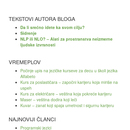
TEKSTOVI AUTORA BLOGA
Da li srećno idete ka svom cilju?
Sidrenje
NLP ili NLO? – Alati za prostranstva neizmerne
ljudske izvrsnosti
VREMEPLOV
Počinje upis na jezičke kurseve za decu u školi jezika
Alfabeto
Kurs za poslastičara – započni karijeru koja miriše na
uspeh
Kurs za električare – veština koja pokreće karijeru
Maser – veština dodira koji leči
Kuvar – zanat koji spaja umetnost i sigurnu karijeru
NAJNOVIJI ČLANCI
Programski jezici