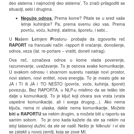
deo sistema i najmoćniji deo sistema’. To znači prilagoditi se
situaciji, sebi i drugima.
Negujte odnos
.
Prema kome? Pitate se u sred vaše
letnje kuhinjice? Pa, prema svemu oko vas. Prema
povrću, voću, kuhinji, alatima, šporetu, i sebi...
U
N
ašem
L
etnjem
P
rostoru- probajte da izgovorite reč
RAPORT
na francuski način -rapport ili vraćanje, donošenje,
odnos, veza (lat. re-portare – vratiti, doneti natrag).
Ova reč, označava odnos u kome vlada poverenje,
razumevanje, uvažavanje. To je osnova svake komunikacije.
U svakom odnosu i stvarnom susretu nastaje novi prostor,
novi sistem, novi entitet, nova energija. To je mesto gde se
JA i TI ili JA i ‘TO NEŠTO (povrće, voće, kuhinja, šporet)
povezuju. Bez RAPORTA, u NLP-u mislimo da se teško ide
dalje u komunikaciji. To je ključ koji otvara sva vrata (vrata
uspešne komunikacije, ali i svega drugog…). Ako nema
ključa, nema ni ulaska, dakle nema komunikacije. Možete
biti u RAPORTU
sa nekim drugim, a možete biti u raportu sa
samim sobom. To je ono kada kažete da ste sa nekim
na
istoj talasnoj dužini
, da
ste se našli
. Nešto je ‘kliknulo’ i vi ste
se zatekli u novoj zemlji, koja se zove MI.