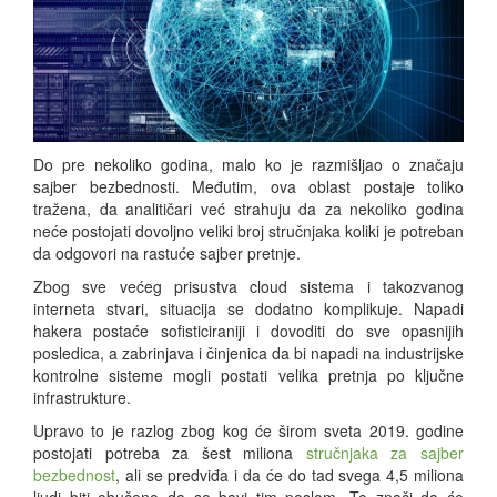
Do pre nekoliko godina, malo ko je razmišljao o značaju
sajber bezbednosti. Međutim, ova oblast postaje toliko
tražena, da analitičari već strahuju da za nekoliko godina
neće postojati dovoljno veliki broj stručnjaka koliki je potreban
da odgovori na rastuće sajber pretnje.
Zbog sve većeg prisustva cloud sistema i takozvanog
interneta stvari, situacija se dodatno komplikuje. Napadi
hakera postaće sofisticiraniji i dovoditi do sve opasnijih
posledica, a zabrinjava i činjenica da bi napadi na industrijske
kontrolne sisteme mogli postati velika pretnja po ključne
infrastrukture.
Upravo to je razlog zbog kog će širom sveta 2019. godine
postojati potreba za šest miliona
stručnjaka za sajber
bezbednost
, ali se predviđa i da će do tad svega 4,5 miliona