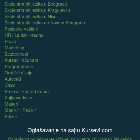
Škole stranih jezika u Beogradu
Škole stranih jezika u Kragujevcu
Škole stranih jezika u Nišu
Škole stranih jezika na Novom Beogradu
Poslovne veštine
HR / Ljudski resursi
Pravo
Marketing
Bezbednost
Kursevi računara
Programiranje
Grafički dizajn
Autocad
Cisco
Prekvalifikacije i Zanati
Knjigovodstvo
Maseri
Manikir i Pedikir
Frizeri
Oglašavanje na sajtu Kursevi.com
Ponuda za oglašavanje
|
Panel za klijente
|
O nama
|
Najčešća