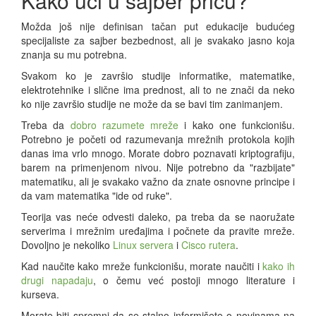
Kako ući u sajber priču?
Možda još nije definisan tačan put edukacije budućeg
specijaliste za sajber bezbednost, ali je svakako jasno koja
znanja su mu potrebna.
Svakom ko je završio studije informatike, matematike,
elektrotehnike i slične ima prednost, ali to ne znači da neko
ko nije završio studije ne može da se bavi tim zanimanjem.
Treba da
dobro razumete mreže
i kako one funkcionišu.
Potrebno je početi od razumevanja mrežnih protokola kojih
danas ima vrlo mnogo. Morate dobro poznavati kriptografiju,
barem na primenjenom nivou. Nije potrebno da "razbijate"
matematiku, ali je svakako važno da znate osnovne principe i
da vam matematika "ide od ruke".
Teorija vas neće odvesti daleko, pa treba da se naoružate
serverima i mrežnim uređajima i počnete da pravite mreže.
Dovoljno je nekoliko
Linux servera
i
Cisco rutera
.
Kad naučite kako mreže funkcionišu, morate naučiti i
kako ih
drugi napadaju
, o čemu već postoji mnogo literature i
kurseva.
Morate biti spremni da se stalno informišete o novinama na