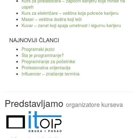
Kurs za poslastičara – započni karijeru koja miriše na
uspeh
Kurs za električare – veština koja pokreće karijeru
Maser – veština dodira koji leči
Kuvar – zanat koji spaja umetnost i sigurnu karijeru
NAJNOVIJI ČLANCI
Programski jezici
Šta je programiranje?
Programiranje za početnike
Profesionalna orijentacija
Influencer – značenje termina
Predstavljamo
organizatore kurseva