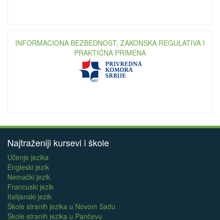
INFORMACIONA BEZBEDNOST, ZAKONSKA REGULATIVA I
PRAKTIČNA PRIMENA
Najtraženiji kursevi i škole
Učenje jezika
Engleski jezik
Nemački jezik
Francuski jezik
Italijanski jezik
Škole stranih jezika u Novom Sadu
Škole stranih jezika u Pančevu