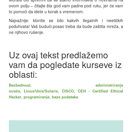
ovom polju – čitajte šta god vam padne pod ruku, jer će vam
to pomoći da idete u korak s vremenom.
Najvažnije: klonite se bilo kakvih ilegalnih i neetičkih
poduhvata! Vaš budući posao treba da bude zaštita mreža, a
ne njihovo rušenje.
Uz ovaj tekst predlažemo
vam da pogledate kurseve iz
oblasti:
Bezbednost
,
administriranje
mreža
,
Linux/Unix/Solaris
,
CISCO
,
CEH - Certified Ethical
Hacker
,
programiranje
,
baze podataka