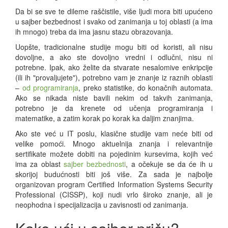
Da bi se sve te dileme raščistile, više ljudi mora biti upućeno
u sajber bezbednost i svako od zanimanja u toj oblasti (a ima
ih mnogo) treba da ima jasnu stazu obrazovanja.
Uopšte, tradicionalne studije mogu biti od koristi, ali nisu
dovoljne, a ako ste dovoljno vredni i odlučni, nisu ni
potrebne. Ipak, ako želite da stvarate nesalomive enkripcije
(ili ih "provaljujete"), potrebno vam je znanje iz raznih oblasti
–
od programiranja
, preko statistike, do konačnih automata.
Ako se nikada niste bavili nekim od takvih zanimanja,
potrebno je da krenete od učenja programiranja i
matematike, a zatim korak po korak ka daljim znanjima.
Ako ste već u IT poslu, klasične studije vam neće biti od
velike pomoći. Mnogo aktuelnija znanja i relevantnije
sertifikate možete dobiti na pojedinim kursevima, kojih već
ima za oblast
sajber bezbednosti
, a očekuje se da će ih u
skorijoj budućnosti biti još više. Za sada je najbolje
organizovan program Certified Information Systems Security
Professional (CISSP), koji nudi vrlo široko znanje, ali je
neophodna i specijalizacija u zavisnosti od zanimanja.