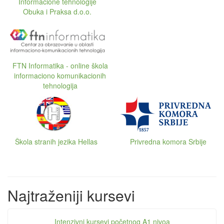
Informacione tehnologije
Obuka i Praksa d.o.o.
FTN Informatika - online škola
informaciono komunikacionih
tehnologija
Škola stranih jezika Hellas
Privredna komora Srbije
Najtraženiji kursevi
Intenzivni kursevi početnog A1 nivoa