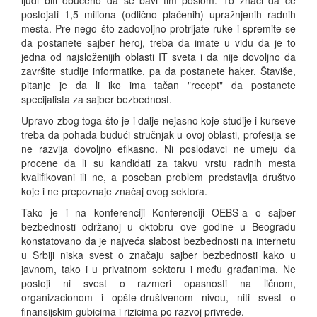
ljudi biti obučeno da se bavi tim poslom. To znači da će
postojati 1,5 miliona (odlično plaćenih) upražnjenih radnih
mesta. Pre nego što zadovoljno protrljate ruke i spremite se
da postanete sajber heroj, treba da imate u vidu da je to
jedna od najsloženijih oblasti IT sveta i da nije dovoljno da
završite studije informatike, pa da postanete haker. Štaviše,
pitanje je da li iko ima tačan "recept" da postanete
specijalista za sajber bezbednost.
Upravo zbog toga što je i dalje nejasno koje studije i kurseve
treba da pohađa budući stručnjak u ovoj oblasti, profesija se
ne razvija dovoljno efikasno. Ni poslodavci ne umeju da
procene da li su kandidati za takvu vrstu radnih mesta
kvalifikovani ili ne, a poseban problem predstavlja društvo
koje i ne prepoznaje značaj ovog sektora.
Tako je i na konferenciji Konferenciji OEBS-a o sajber
bezbednosti održanoj u oktobru ove godine u Beogradu
konstatovano da je najveća slabost bezbednosti na internetu
u Srbiji niska svest o značaju sajber bezbednosti kako u
javnom, tako i u privatnom sektoru i među građanima. Ne
postoji ni svest o razmeri opasnosti na ličnom,
organizacionom i opšte-društvenom nivou, niti svest o
finansijskim gubicima i rizicima po razvoj privrede.