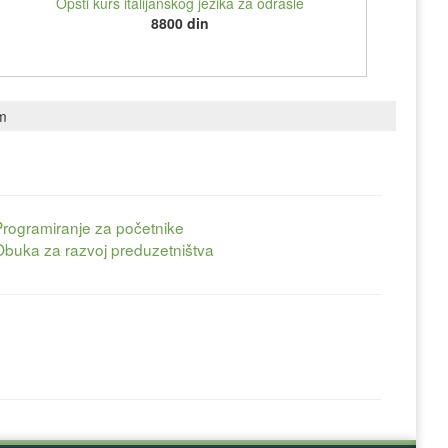
Opšti kurs italijanskog jezika za odrasle
8800 din
om
Programiranje za početnike
Obuka za razvoj preduzetništva