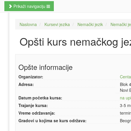
Prikaži navigaciju
Naslovna
Naslovna
Kursevi jezika
Nemački jezik
Nemački je
Poslovne veštine
Opšti kurs nemačkog je
Kursevi jezika
Kursevi računara
Opšte informacije
MBA studije
Organizator:
Centar
Prekvalifikacije i zanati
Adresa:
Blok 4
Hobi kursevi
Novi 
Datum početka kursa:
na upi
Nauči odmah
Trajanje kursa:
3-5 m
Vreme održavanja:
termi
Pretraži kurseve
Gradovi u kojima se kurs održava:
Beogr