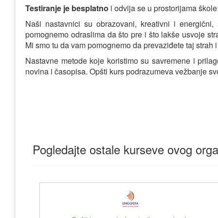
Testiranje je besplatno
i odvija se u prostorijama škole
Naši nastavnici su obrazovani, kreativni i energični
pomognemo odraslima da što pre i što lakše usvoje stra
Mi smo tu da vam pomognemo da prevaziđete taj strah i
Nastavne metode koje koristimo su savremene i prilago
novina i časopisa. Opšti kurs podrazumeva vežbanje sve če
Pogledajte ostale kurseve ovog orga