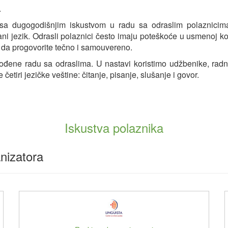
.
, sa dugogodišnjim iskustvom u radu sa odraslim polaznicima
ni jezik. Odrasli polaznici često imaju poteškoće u usmenoj ko
 da progovorite tečno i samouvereno.
đene radu sa odraslima. U nastavi koristimo udžbenike, radne 
tiri jezičke veštine: čitanje, pisanje, slušanje i govor.
Iskustva polaznika
nizatora