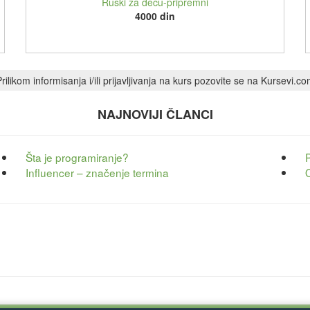
Ruski za decu-pripremni
4000 din
rilikom informisanja i/ili prijavljivanja na kurs pozovite se na Kursevi.c
NAJNOVIJI ČLANCI
Šta je programiranje?
Influencer – značenje termina