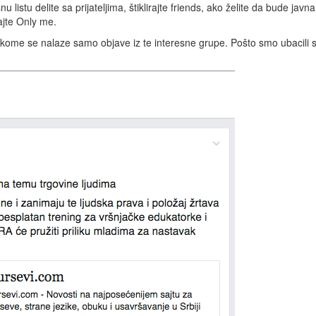
 listu delite sa prijateljima, štiklirajte friends, ako želite da bude javna
rajte Only me.
ome se nalaze samo objave iz te interesne grupe. Pošto smo ubacili