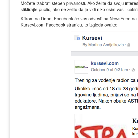
Možete izabrati stepen privanosti. Ako želite da svoju interesnu
štiklirajte public, ako ne želite da je vidi niko osim vas - čeki
Klikom na Done, Facebook će vas odvesti na NewsFeed na k
Kursevi.com Facebook stranicu, to izgleda ovako: