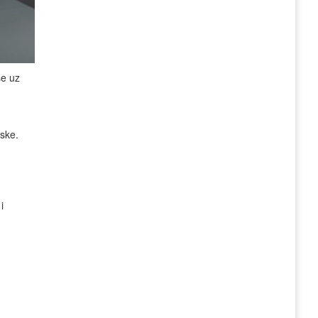
se uz
tske.
i