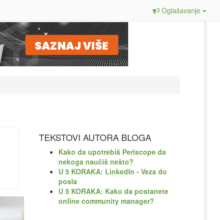
Oglašavanje
TEKSTOVI AUTORA BLOGA
Kako da upotrebiš Periscope da
nekoga naučiš nešto?
U 5 KORAKA: LinkedIn - Veza do
posla
U 5 KORAKA: Kako da postanete
online community manager?