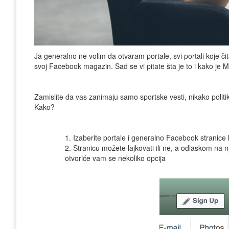
Ja generalno ne volim da otvaram portale, svi portali koje č
svoj Facebook magazin. Sad se vi pitate šta je to i kako
Zamislite da vas zanimaju samo sportske vesti, nikako politika
Kako?
1. Izaberite portale i generalno Facebook stranice 
2. Stranicu možete lajkovati ili ne, a odlaskom na 
otvoriće vam se nekoliko opcija