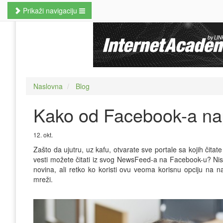
Prikaži navigaciju
Naslovna
Poslovne veštine
Kursevi jezika
Naslovna
Blog
Kursevi računara
Kako od Facebook-a nap
MBA studije
Prekvalifikacije i zanati
12. okt.
Zašto da ujutru, uz kafu, otvarate sve portale sa kojih čitat
Hobi kursevi
vesti možete čitati iz svog NewsFeed-a na Facebook-u? Nist
novina, ali retko ko koristi ovu veoma korisnu opciju na n
Nauči odmah
mreži.
Pretraži kurseve