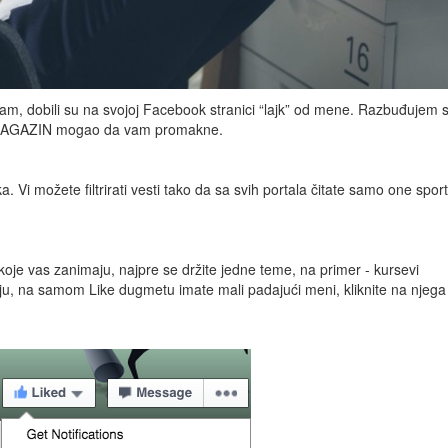
itam, dobili su na svojoj Facebook stranici “lajk” od mene. Razbuđujem 
 je MAGAZIN mogao da vam promakne.
. Vi možete filtrirati vesti tako da sa svih portala čitate samo one spor
koje vas zanimaju, najpre se držite jedne teme, na primer - kursevi
nju, na samom Like dugmetu imate mali padajući meni, kliknite na njega 