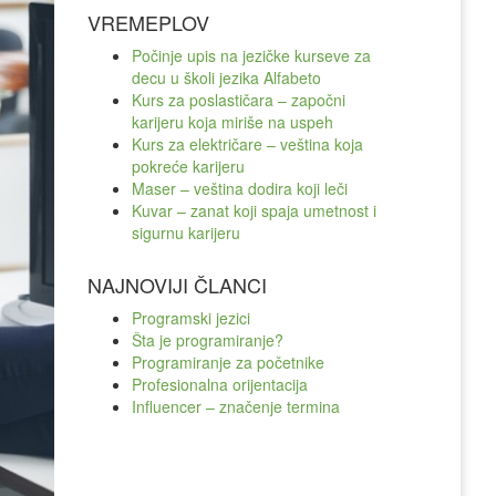
VREMEPLOV
Počinje upis na jezičke kurseve za
decu u školi jezika Alfabeto
Kurs za poslastičara – započni
karijeru koja miriše na uspeh
Kurs za električare – veština koja
pokreće karijeru
Maser – veština dodira koji leči
Kuvar – zanat koji spaja umetnost i
sigurnu karijeru
NAJNOVIJI ČLANCI
Programski jezici
Šta je programiranje?
Programiranje za početnike
Profesionalna orijentacija
Influencer – značenje termina