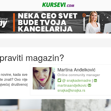
raviti magazin?
Martina Anđelković
e novine, kada sve
Online community manager
e znali? Ovo nije
@ snajkademadre
|
ajvećoj društvenoj
martinaandjelkovic
snajka@snajka.rs