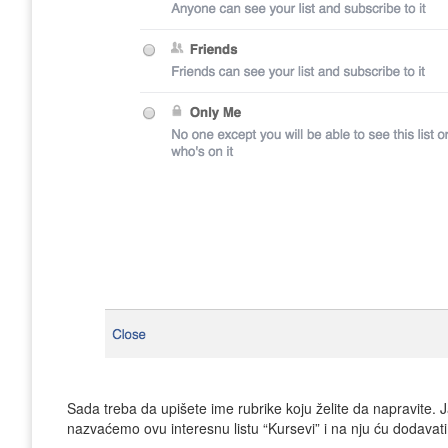
Sada treba da upišete ime rubrike koju želite da napravite. 
nazvaćemo ovu interesnu listu “Kursevi” i na nju ću dodavati