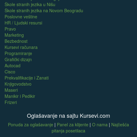
Škole stranih jezika u Nišu
Škole stranih jezika na Novom Beogradu
Poslovne veštine
HR / Ljudski resursi
Pravo
Marketing
Bezbednost
Kursevi računara
Programiranje
Grafički dizajn
Autocad
Cisco
Prekvalifikacije i Zanati
Knjigovodstvo
Maseri
Manikir i Pedikir
Frizeri
Oglašavanje na sajtu Kursevi.com
Ponuda za oglašavanje
|
Panel za klijente
|
O nama
|
Najčešća
pitanja posetilaca