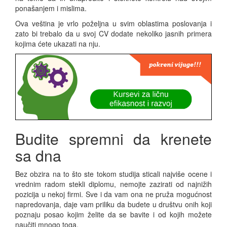
ponašanjem i mislima.
Ova veština je vrlo poželjna u svim oblastima poslovanja i
zato bi trebalo da u svoj CV dodate nekoliko jasnih primera
kojima ćete ukazati na nju.
Budite spremni da krenete
sa dna
Bez obzira na to što ste tokom studija sticali najviše ocene i
vrednim radom stekli diplomu, nemojte zazirati od najnižih
pozicija u nekoj firmi. Sve i da vam ona ne pruža mogućnost
napredovanja, daje vam priliku da budete u društvu onih koji
poznaju posao kojim želite da se bavite i od kojih možete
naučiti mnogo toga.