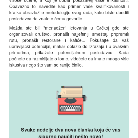
visoke ocene, a koji je dobar pokazatelj vaše efikasnosti.
Obavezno to navedite kao primer vaše kvalifikovanosti i
kratko obrazložite metodologiju svog rada, kako biste ubedili
poslodavca da znate o čemu govorite.
Možda ste bili "menadžer" letovanja u Grčkoj gde ste
organizovali društvo, pronašli najjeftiniji smeštaj, pripremili
rutu, pronašli restorane i kafiće... Pokušajte da vaš
upravljački potencijal, makar dolazio do izražaja i u ovakvim
primerima, prikažete potencijalnom poslodavcu. Kada
počnete da razmišljate o tome, videćete da imate mnogo više
iskustva nego što vam se ranije činilo.
Svake nedelje dva nova članka koja će vas
sigurno naučiti nešto novo!