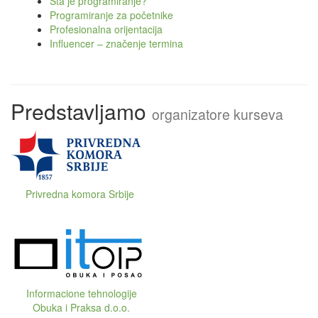
Šta je programiranje?
Programiranje za početnike
Profesionalna orijentacija
Influencer – značenje termina
Predstavljamo
organizatore kurseva
Privredna komora Srbije
Informacione tehnologije
Obuka i Praksa d.o.o.