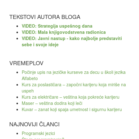
TEKSTOVI AUTORA BLOGA
VIDEO: Strategija uspešnog dana
VIDEO: Mala knjigovodstvena radionica
VIDEO: Javni nastup - kako najbolje predstaviti
sebe i svoje ideje
VREMEPLOV
Počinje upis na jezičke kurseve za decu u školi jezika
Alfabeto
Kurs za poslastičara – započni karijeru koja miriše na
uspeh
Kurs za električare – veština koja pokreće karijeru
Maser – veština dodira koji leči
Kuvar – zanat koji spaja umetnost i sigurnu karijeru
NAJNOVIJI ČLANCI
Programski jezici