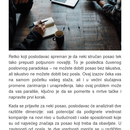
Retko koji poslodavac spreman je da neki stručan posao tek
tako prepusti potpunom novajliji. To je posledica čuvenog
poslovnog paradoksa – ne možete dobiti posao bez iskustva,
ali iskustvo ne možete dobiti bez posla. Ovaj izazov čeka vas
na samom početku vašeg staža, ali i u većini slučajeva
promene zanimanja i unapređenja. Iako ovaj problem može
da vas parališe, ključno je da se pomerite s mrtve tačke i
napravite prvi korak.
Kada se prijavite za neki posao, poslodavac će analizirati dve
različite dimenzije: vaš potencijal da podignete vrednost
kompanije na novi nivo u budućnosti i vaše sposobnosti koje
su od najvećeg značaja za posao koji treba da obavljate. U
zavisnosti od posla, te dve vrednosti meriće se u različitim