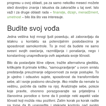
progresu u ovoj oblasti, pa za samo nekoliko meseci možete
steći dovoljno znanja i iskustva da zakoračite u taj svet. Isto
važi i za druge oblasti rada –
finansije
,
dizajn
,
menadžment
,
umetnost
– bilo šta što vas interesuje.
Budite svoj vođa
Jedna veština koji mnogi ljudi poseduju, ali zaboravljaju da
istaknu u kontaktu sa potencijalnim poslodavcima je
sposobnost samokontrole. To je moć da budete ne samo
svesni svojih osećanja, razmišljanja i ponašanja, nego i
konstantnog unapređivanja ovih aspekata svoje ličnosti.
Bilo da postavljate lične ciljeve, tražite alternativna gledišta,
kritikujete ili primate kritiku, "samoupravljanje" u ovom smislu
predstavlja preuzimanje odgovornosti za svoje postupke. To
je ujedno i odsustvo sujete, sposobnost da transformišete
sebe, ali i svoje poslovno okruženje. Ako mislite da nemate tu
veštinu, počnite da radite na njoj. Analizirajte sebe, poteze
koje pravite, otvoreno porazgovarajte sa prijateljima i
članovima porodice o tome da li postoje neki aspekti vaše
ličnosti koji možda nisu pozitivni. Zatim korak po korak radite
na tome da ih unapredite i steknete kontrolu nad svojim