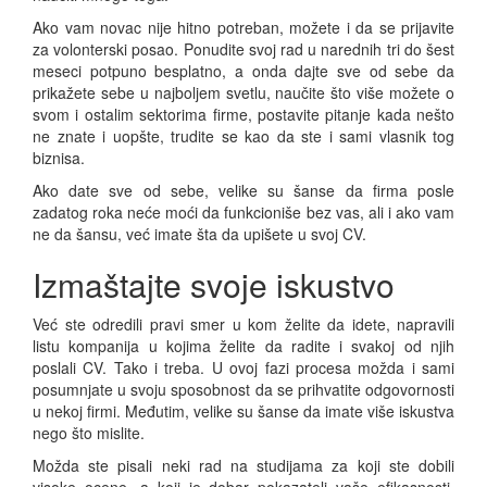
Ako vam novac nije hitno potreban, možete i da se prijavite
za volonterski posao. Ponudite svoj rad u narednih tri do šest
meseci potpuno besplatno, a onda dajte sve od sebe da
prikažete sebe u najboljem svetlu, naučite što više možete o
svom i ostalim sektorima firme, postavite pitanje kada nešto
ne znate i uopšte, trudite se kao da ste i sami vlasnik tog
biznisa.
Ako date sve od sebe, velike su šanse da firma posle
zadatog roka neće moći da funkcioniše bez vas, ali i ako vam
ne da šansu, već imate šta da upišete u svoj CV.
Izmaštajte svoje iskustvo
Već ste odredili pravi smer u kom želite da idete, napravili
listu kompanija u kojima želite da radite i svakoj od njih
poslali CV. Tako i treba. U ovoj fazi procesa možda i sami
posumnjate u svoju sposobnost da se prihvatite odgovornosti
u nekoj firmi. Međutim, velike su šanse da imate više iskustva
nego što mislite.
Možda ste pisali neki rad na studijama za koji ste dobili