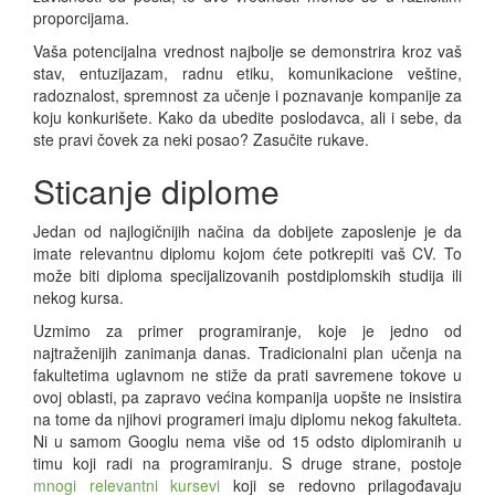
proporcijama.
Vaša potencijalna vrednost najbolje se demonstrira kroz vaš
stav, entuzijazam, radnu etiku, komunikacione veštine,
radoznalost, spremnost za učenje i poznavanje kompanije za
koju konkurišete. Kako da ubedite poslodavca, ali i sebe, da
ste pravi čovek za neki posao? Zasučite rukave.
Sticanje diplome
Jedan od najlogičnijih načina da dobijete zaposlenje je da
imate relevantnu diplomu kojom ćete potkrepiti vaš CV. To
može biti diploma specijalizovanih postdiplomskih studija ili
nekog kursa.
Uzmimo za primer programiranje, koje je jedno od
najtraženijih zanimanja danas. Tradicionalni plan učenja na
fakultetima uglavnom ne stiže da prati savremene tokove u
ovoj oblasti, pa zapravo većina kompanija uopšte ne insistira
na tome da njihovi programeri imaju diplomu nekog fakulteta.
Ni u samom Googlu nema više od 15 odsto diplomiranih u
timu koji radi na programiranju. S druge strane, postoje
mnogi relevantni kursevi
koji se redovno prilagođavaju